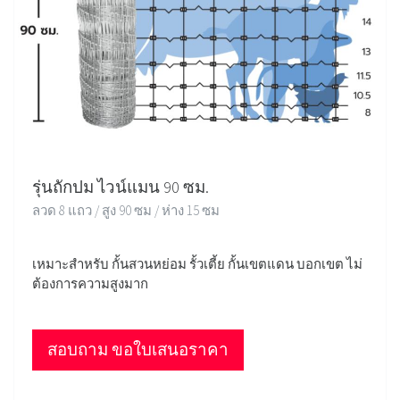
รุ่นถักปม ไวน์แมน 90 ซม.
ลวด 8 แถว / สูง 90 ซม / ห่าง 15 ซม
เหมาะสำหรับ กั้นสวนหย่อม รั้วเตี้ย กั้นเขตแดน บอกเขต ไม่
ต้องการความสูงมาก
สอบถาม ขอใบเสนอราคา