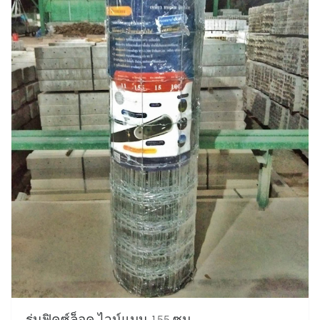
รุ่นฟิคซ์ล็อค ไวน์แมน 155 ซม.