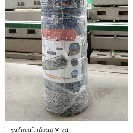
รุ่นถักปม ไวน์แมน 90 ซม.