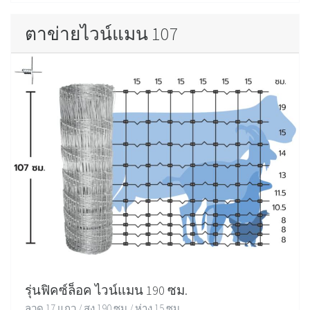
ตาข่ายไวน์แมน 107
รุ่นฟิคซ์ล็อค ไวน์แมน 190 ซม.
ลวด 17 แถว / สูง 190 ซม / ห่าง 15 ซม