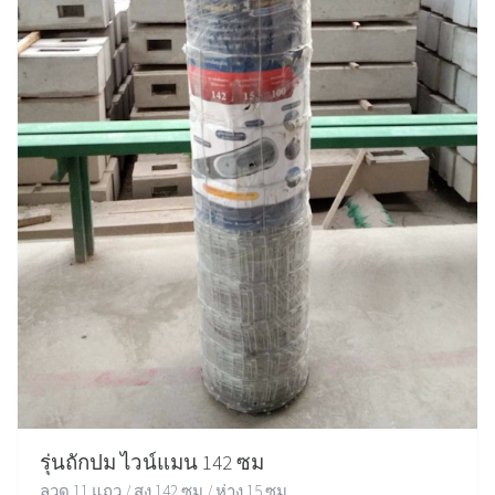
รุ่นถักปม ไวน์แมน 142 ซม
ลวด 11 แถว / สูง 142 ซม / ห่าง 15 ซม