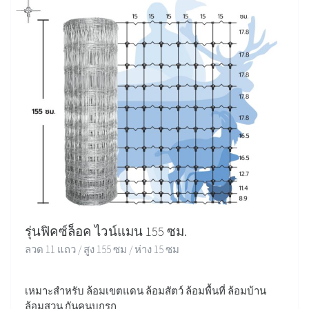
รุ่นฟิคซ์ล็อค ไวน์แมน 155 ซม.
ลวด 11 แถว / สูง 155 ซม / ห่าง 15 ซม
เหมาะสำหรับ ล้อมเขตแดน ล้อมสัตว์ ล้อมพื้นที่ ล้อมบ้าน
ล้อมสวน กันคนบุกรุก