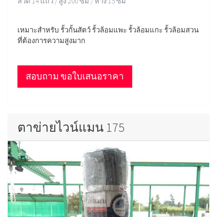
ลวด 14 แถว / สูง 200 ซม / ห่าง 15 ซม
เหมาะสำหรับ รั้วกั้นสัตว์ รั้วล้อมแพะ รั้วล้อมแกะ รั้วล้อมสวน
ที่ต้องการความสูงมาก
สอบถาม ขอใบเสนอราคา
ตาข่ายไวน์แมน 175