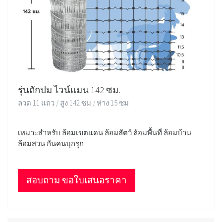
รุ่นถักปม ไวน์แมน 142 ซม.
ลวด 11 แถว / สูง 142 ซม / ห่าง 15 ซม
เหมาะสำหรับ ล้อมเขตแดน ล้อมสัตว์ ล้อมพื้นที่ ล้อมบ้าน
ล้อมสวน กันคนบุกรุก
สอบถาม ขอใบเสนอราคา