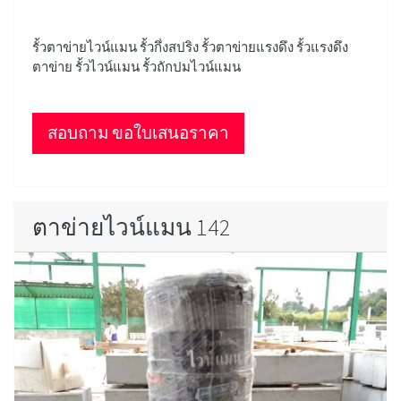
รั้วตาข่ายไวน์แมน รั้วกึ่งสปริง รั้วตาข่ายแรงดึง รั้วแรงดึง
ตาข่าย รั้วไวน์แมน รั้วถักปมไวน์แมน
สอบถาม ขอใบเสนอราคา
ตาข่ายไวน์แมน 142