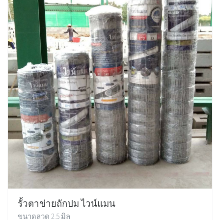
รั้วตาข่ายถักปม ไวน์แมน
ขนาดลวด 2.5 มิล