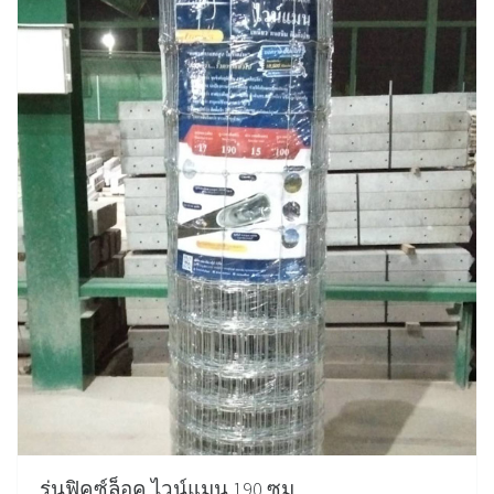
รุ่นฟิคซ์ล็อค ไวน์แมน 190 ซม.