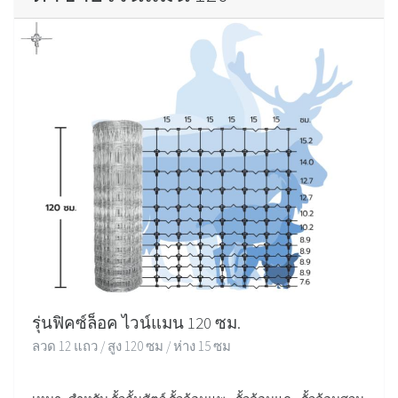
รุ่นฟิคซ์ล็อค ไวน์แมน 120 ซม.
ลวด 12 แถว / สูง 120 ซม / ห่าง 15 ซม