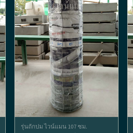
รุ่นถักปม ไวน์แมน 107 ซม.