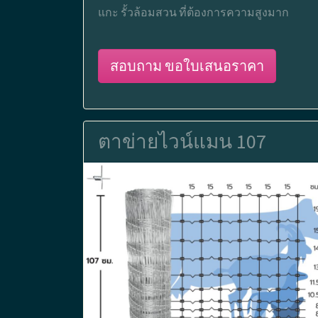
แกะ รั้วล้อมสวน ที่ต้องการความสูงมาก
สอบถาม ขอใบเสนอราคา
ตาข่ายไวน์แมน 107