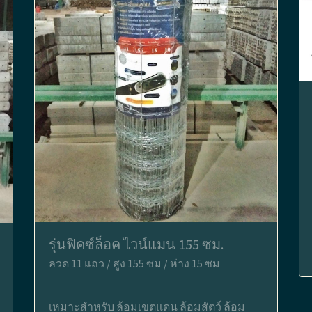
รุ่นฟิคซ์ล็อค ไวน์แมน 155 ซม.
ลวด 11 แถว / สูง 155 ซม / ห่าง 15 ซม
เหมาะสำหรับ ล้อมเขตแดน ล้อมสัตว์ ล้อม