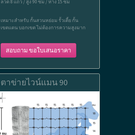
ลวด 8 แถว / สูง 90 ซม / ห่าง 15 ซม
เหมาะสำหรับ กั้นสวนหย่อม รั้วเตี้ย กั้น
เขตแดน บอกเขต ไม่ต้องการความสูงมาก
สอบถาม ขอใบเสนอราคา
ตาข่ายไวน์แมน 90