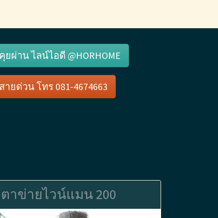
คุยผ่าน ไลน์ไอดี @HORHOME
สายด่วน โทร 081-4674663
ตาข่ายไวน์แมน 200