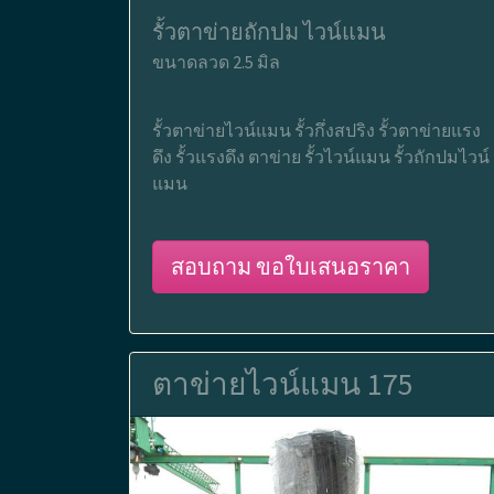
รั้วตาข่ายถักปม ไวน์แมน
ขนาดลวด 2.5 มิล
รั้วตาข่ายไวน์แมน รั้วกึ่งสปริง รั้วตาข่ายแรง
ดึง รั้วแรงดึง ตาข่าย รั้วไวน์แมน รั้วถักปมไวน์
แมน
สอบถาม ขอใบเสนอราคา
ตาข่ายไวน์แมน 175