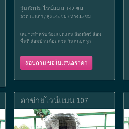
รุ่นถักปม ไวน์แมน 142 ซม
ลวด 11 แถว / สูง 142 ซม / ห่าง 15 ซม
เหมาะสำหรับ ล้อมเขตแดน ล้อมสัตว์ ล้อม
พื้นที่ ล้อมบ้าน ล้อมสวน กันคนบุกรุก
สอบถาม ขอใบเสนอราคา
ตาข่ายไวน์แมน 107