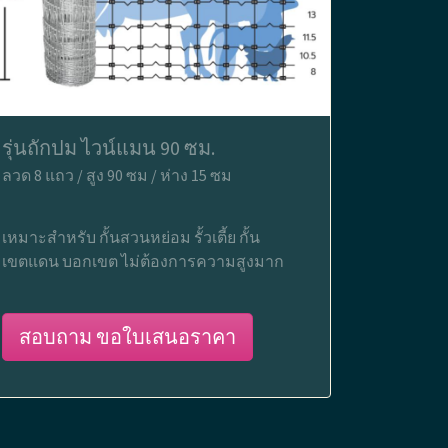
รุ่นถักปม ไวน์แมน 90 ซม.
ลวด 8 แถว / สูง 90 ซม / ห่าง 15 ซม
เหมาะสำหรับ กั้นสวนหย่อม รั้วเตี้ย กั้น
เขตแดน บอกเขต ไม่ต้องการความสูงมาก
สอบถาม ขอใบเสนอราคา