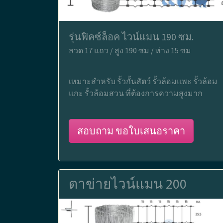
รุ่นฟิคซ์ล็อค ไวน์แมน 190 ซม.
ลวด 17 แถว / สูง 190 ซม / ห่าง 15 ซม
เหมาะสำหรับ รั้วกั้นสัตว์ รั้วล้อมแพะ รั้วล้อม
แกะ รั้วล้อมสวน ที่ต้องการความสูงมาก
สอบถาม ขอใบเสนอราคา
ตาข่ายไวน์แมน 200