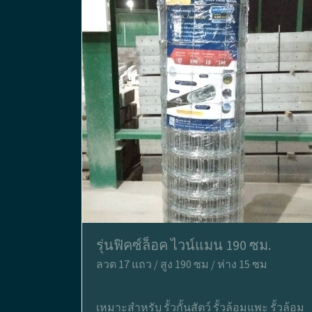
รุ่นฟิคซ์ล็อค ไวน์แมน 190 ซม.
ลวด 17 แถว / สูง 190 ซม / ห่าง 15 ซม
เหมาะสำหรับ รั้วกั้นสัตว์ รั้วล้อมแพะ รั้วล้อม