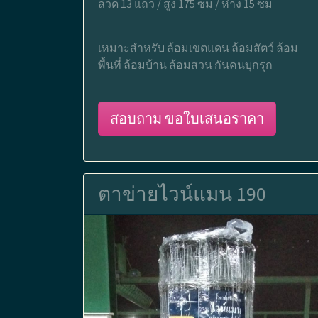
ลวด 13 แถว / สูง 175 ซม / ห่าง 15 ซม
เหมาะสำหรับ ล้อมเขตแดน ล้อมสัตว์ ล้อม
พื้นที่ ล้อมบ้าน ล้อมสวน กันคนบุกรุก
สอบถาม ขอใบเสนอราคา
ตาข่ายไวน์แมน 190