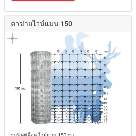
ตาข่ายไวน์แมน 150
รุ่นฟิคซ์ล็อค ไวน์แมน 150 ซม.