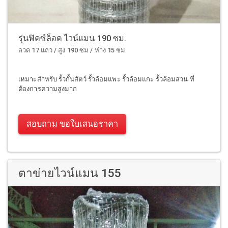
รุ่นฟิคซ์ล็อค ไวน์แมน 190 ซม.
ลวด 17 แถว / สูง 190 ซม / ห่าง 15 ซม
เหมาะสำหรับ รั้วกั้นสัตว์ รั้วล้อมแพะ รั้วล้อมแกะ รั้วล้อมสวน ที่
ต้องการความสูงมาก
สอบถาม ขอใบเสนอราคา
ตาข่ายไวน์แมน 155