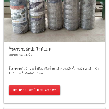
รั้วตาข่ายถักปม ไวน์แมน
ขนาดลวด 2.5 มิล
รั้วตาข่ายไวน์แมน รั้วกึ่งสปริง รั้วตาข่ายแรงดึง รั้วแรงดึง ตาข่าย รั้ว
ไวน์แมน รั้วถักปมไวน์แมน
สอบถาม ขอใบเสนอราคา