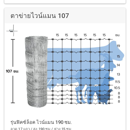
ตาข่ายไวน์แมน 107
รุ่นฟิคซ์ล็อค ไวน์แมน 190 ซม.
ลวด 17 แถว / สูง 190 ซม / ห่าง 15 ซม