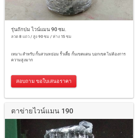
รุ่นถักปม ไวน์แมน 90 ซม.
ลวด 8 แถว / สูง 90 ซม / ห่าง 15 ซม
เหมาะสำหรับ กั้นสวนหย่อม รั้วเตี้ย กั้นเขตแดน บอกเขต ไม่ต้องการ
ความสูงมาก
สอบถาม ขอใบเสนอราคา
ตาข่ายไวน์แมน 190