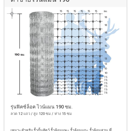
รุ่นฟิคซ์ล็อค ไวน์แมน 190 ซม.
ลวด 12 แถว / สูง 120 ซม / ห่าง 15 ซม
เหมาะสำหรับ รั้วกั้นสัตว์ รั้วล้อมแพะ รั้วล้อมแกะ รั้วล้อมสวน ที่