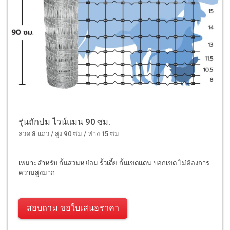
รุ่นถักปม ไวน์แมน 90 ซม.
ลวด 8 แถว / สูง 90 ซม / ห่าง 15 ซม
เหมาะสำหรับ กั้นสวนหย่อม รั้วเตี้ย กั้นเขตแดน บอกเขต ไม่ต้องการ
ความสูงมาก
สอบถาม ขอใบเสนอราคา