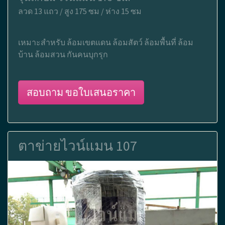
ลวด 13 แถว / สูง 175 ซม / ห่าง 15 ซม
เหมาะสำหรับ ล้อมเขตแดน ล้อมสัตว์ ล้อมพื้นที่ ล้อม
บ้าน ล้อมสวน กันคนบุกรุก
สอบถาม ขอใบเสนอราคา
ตาข่ายไวน์แมน 107