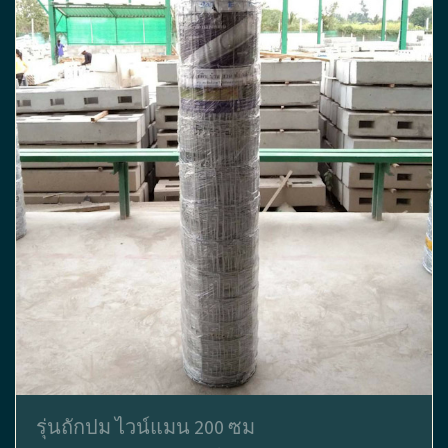
รุ่นถักปม ไวน์แมน 200 ซม