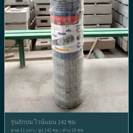
รุ่นถักปม ไวน์แมน 142 ซม
ลวด 11 แถว / สูง 142 ซม / ห่าง 15 ซม