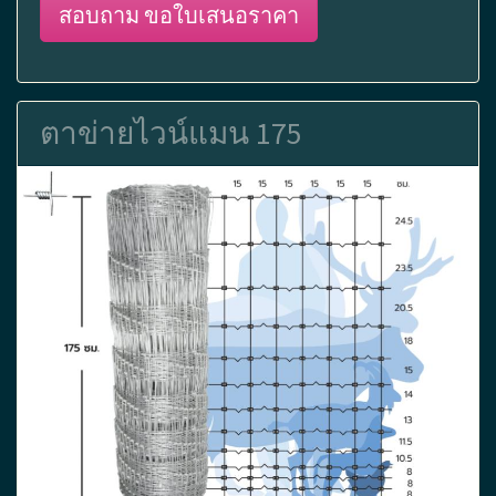
สอบถาม ขอใบเสนอราคา
ตาข่ายไวน์แมน 175