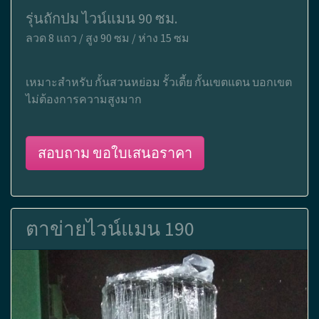
รุ่นถักปม ไวน์แมน 90 ซม.
ลวด 8 แถว / สูง 90 ซม / ห่าง 15 ซม
เหมาะสำหรับ กั้นสวนหย่อม รั้วเตี้ย กั้นเขตแดน บอกเขต
ไม่ต้องการความสูงมาก
สอบถาม ขอใบเสนอราคา
ตาข่ายไวน์แมน 190