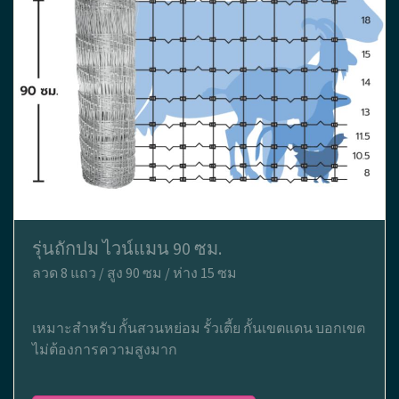
รุ่นถักปม ไวน์แมน 90 ซม.
ลวด 8 แถว / สูง 90 ซม / ห่าง 15 ซม
เหมาะสำหรับ กั้นสวนหย่อม รั้วเตี้ย กั้นเขตแดน บอกเขต
ไม่ต้องการความสูงมาก