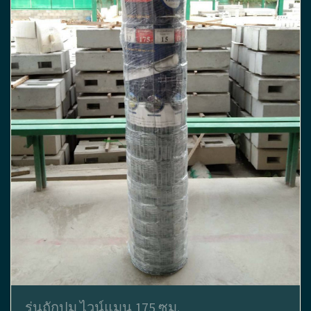
รุ่นถักปม ไวน์แมน 175 ซม.