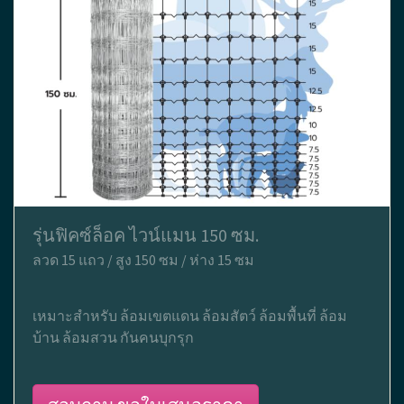
รุ่นฟิคซ์ล็อค ไวน์แมน 150 ซม.
ลวด 15 แถว / สูง 150 ซม / ห่าง 15 ซม
เหมาะสำหรับ ล้อมเขตแดน ล้อมสัตว์ ล้อมพื้นที่ ล้อม
บ้าน ล้อมสวน กันคนบุกรุก