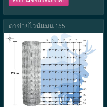
สอบถาม ขอใบเสนอราคา
ตาข่ายไวน์แมน 155