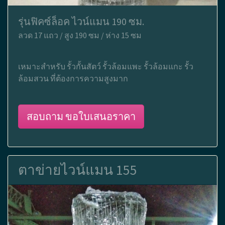
รุ่นฟิคซ์ล็อค ไวน์แมน 190 ซม.
ลวด 17 แถว / สูง 190 ซม / ห่าง 15 ซม
เหมาะสำหรับ รั้วกั้นสัตว์ รั้วล้อมแพะ รั้วล้อมแกะ รั้ว
ล้อมสวน ที่ต้องการความสูงมาก
สอบถาม ขอใบเสนอราคา
ตาข่ายไวน์แมน 155