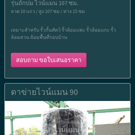
รุ่นถักปม ไวน์แมน 107 ซม.
ลวด 10 แถว / สูง 107 ซม / ห่าง 15 ซม
เหมาะสำหรับ รั้วกั้นสัตว์ รั้วล้อมแพะ รั้วล้อมแกะ รั้ว
ล้อมสวน ล้อมพื้นที่รอบบ้าน
สอบถาม ขอใบเสนอราคา
ตาข่ายไวน์แมน 90