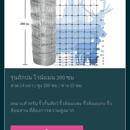
รุ่นถักปม ไวน์แมน 200 ซม
ลวด 14 แถว / สูง 200 ซม / ห่าง 15 ซม
เหมาะสำหรับ รั้วกั้นสัตว์ รั้วล้อมแพะ รั้วล้อมแกะ รั้ว
ล้อมสวน ที่ต้องการความสูงมาก