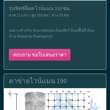
รุ่นฟิคซ์ล็อค ไวน์แมน 155 ซม.
ลวด 11 แถว / สูง 155 ซม / ห่าง 15 ซม
เหมาะสำหรับ ล้อมเขตแดน ล้อมสัตว์ ล้อมพื้นที่ ล้อม
บ้าน ล้อมสวน กันคนบุกรุก
สอบถาม ขอใบเสนอราคา
ตาข่ายไวน์แมน 190