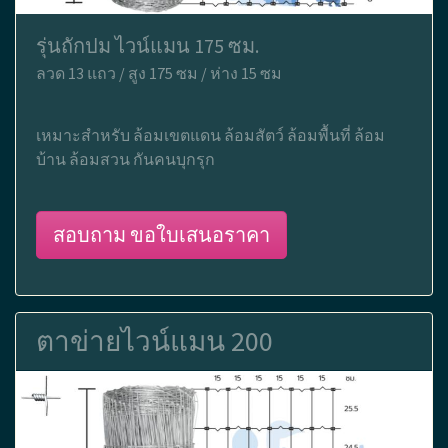
รุ่นถักปม ไวน์แมน 175 ซม.
ลวด 13 แถว / สูง 175 ซม / ห่าง 15 ซม
เหมาะสำหรับ ล้อมเขตแดน ล้อมสัตว์ ล้อมพื้นที่ ล้อม
บ้าน ล้อมสวน กันคนบุกรุก
สอบถาม ขอใบเสนอราคา
ตาข่ายไวน์แมน 200