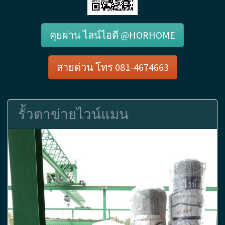
คุยผ่าน ไลน์ไอดี @HORHOME
สายด่วน โทร 081-4674663
รั้วตาข่ายไวน์แมน