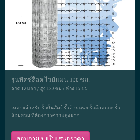
รุ่นฟิคซ์ล็อค ไวน์แมน 190 ซม.
ลวด 12 แถว / สูง 120 ซม / ห่าง 15 ซม
เหมาะสำหรับ รั้วกั้นสัตว์ รั้วล้อมแพะ รั้วล้อมแกะ รั้ว
ล้อมสวน ที่ต้องการความสูงมาก
สอบถาม ขอใบเสนอราคา