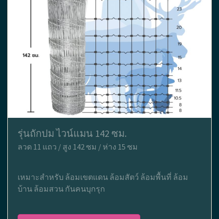
รุ่นถักปม ไวน์แมน 142 ซม.
ลวด 11 แถว / สูง 142 ซม / ห่าง 15 ซม
เหมาะสำหรับ ล้อมเขตแดน ล้อมสัตว์ ล้อมพื้นที่ ล้อม
บ้าน ล้อมสวน กันคนบุกรุก