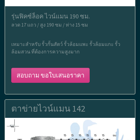
รุ่นฟิคซ์ล็อค ไวน์แมน 190 ซม.
ลวด 17 แถว / สูง 190 ซม / ห่าง 15 ซม
เหมาะสำหรับ รั้วกั้นสัตว์ รั้วล้อมแพะ รั้วล้อมแกะ รั้ว
ล้อมสวน ที่ต้องการความสูงมาก
สอบถาม ขอใบเสนอราคา
ตาข่ายไวน์แมน 142