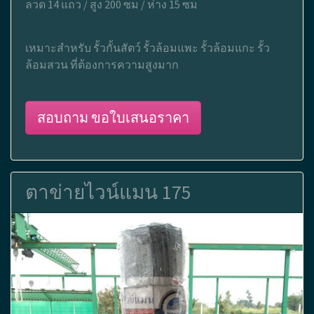
ลวด 14 แถว / สูง 200 ซม / ห่าง 15 ซม
เหมาะสำหรับ รั้วกั้นสัตว์ รั้วล้อมแพะ รั้วล้อมแกะ รั้ว
ล้อมสวน ที่ต้องการความสูงมาก
สอบถาม ขอใบเสนอราคา
ตาข่ายไวน์แมน 175