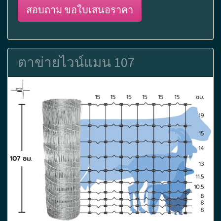
สอบถาม ขอใบเสนอราคา
ตาข่ายไวน์แมน 107