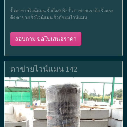
รั้วตาข่ายไวน์แมน รั้วกึ่งสปริง รั้วตาข่ายแรงดึง รั้วแรง
ดึง ตาข่าย รั้วไวน์แมน รั้วถักปมไวน์แมน
สอบถาม ขอใบเสนอราคา
ตาข่ายไวน์แมน 142