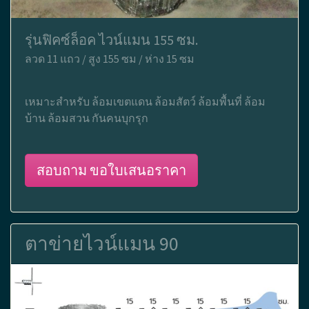
รุ่นฟิคซ์ล็อค ไวน์แมน 155 ซม.
ลวด 11 แถว / สูง 155 ซม / ห่าง 15 ซม
เหมาะสำหรับ ล้อมเขตแดน ล้อมสัตว์ ล้อมพื้นที่ ล้อม
บ้าน ล้อมสวน กันคนบุกรุก
สอบถาม ขอใบเสนอราคา
ตาข่ายไวน์แมน 90