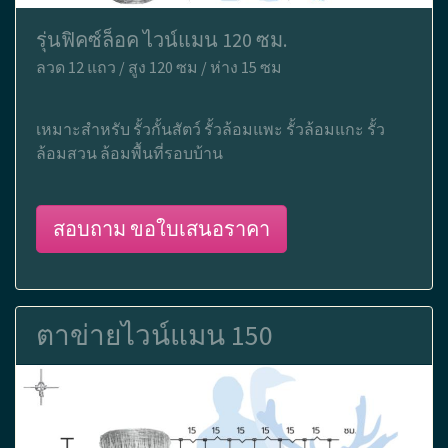
รุ่นฟิคซ์ล็อค ไวน์แมน 120 ซม.
ลวด 12 แถว / สูง 120 ซม / ห่าง 15 ซม
เหมาะสำหรับ รั้วกั้นสัตว์ รั้วล้อมแพะ รั้วล้อมแกะ รั้ว
ล้อมสวน ล้อมพื้นที่รอบบ้าน
สอบถาม ขอใบเสนอราคา
ตาข่ายไวน์แมน 150