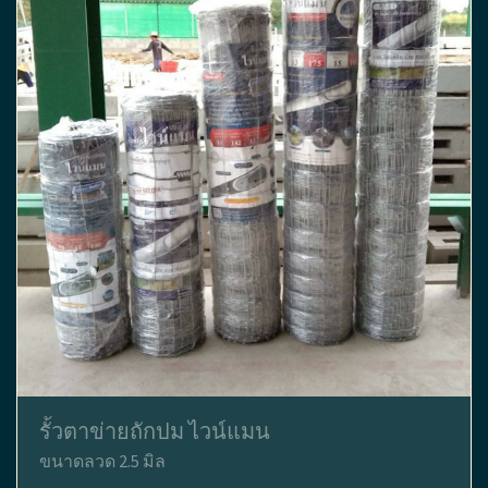
รั้วตาข่ายถักปม ไวน์แมน
ขนาดลวด 2.5 มิล