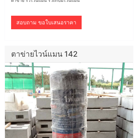
ตาข่าย รั้วไวน์แมน รั้วถักปมไวน์แมน
สอบถาม ขอใบเสนอราคา
ตาข่ายไวน์แมน 142