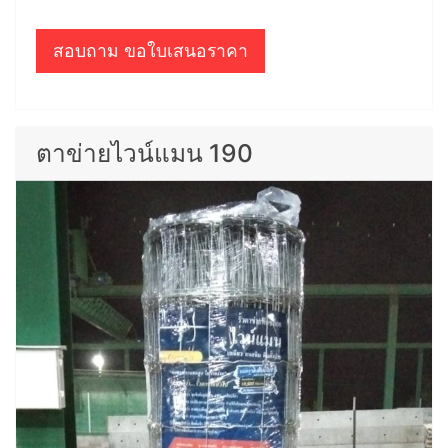
สอบถาม ขอใบเสนอราคา
ตาข่ายไวน์แมน 190