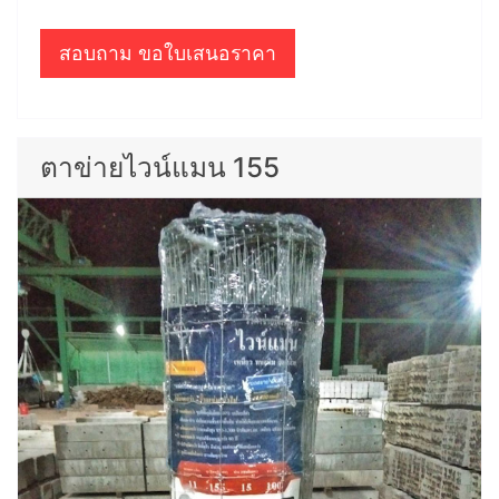
สอบถาม ขอใบเสนอราคา
ตาข่ายไวน์แมน 155