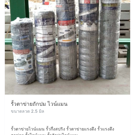
รั้วตาข่ายถักปม ไวน์แมน
ขนาดลวด 2.5 มิล
รั้วตาข่ายไวน์แมน รั้วกึ่งสปริง รั้วตาข่ายแรงดึง รั้วแรงดึง