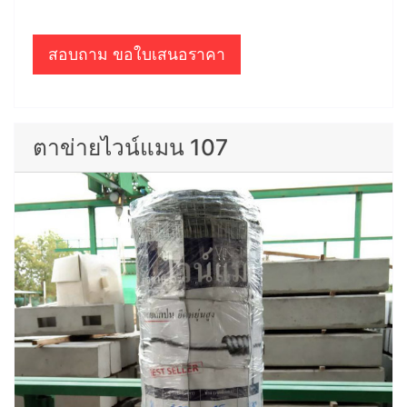
สอบถาม ขอใบเสนอราคา
ตาข่ายไวน์แมน 107