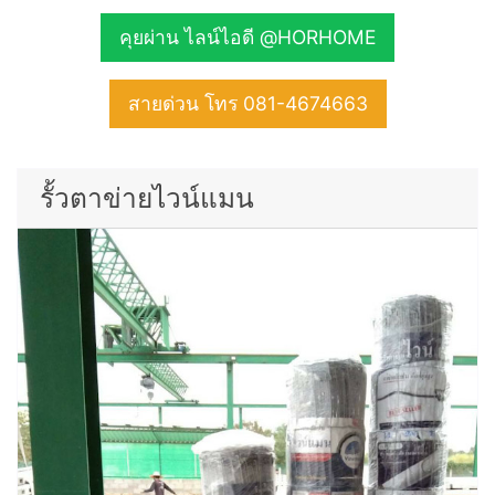
คุยผ่าน ไลน์ไอดี @HORHOME
สายด่วน โทร 081-4674663
รั้วตาข่ายไวน์แมน