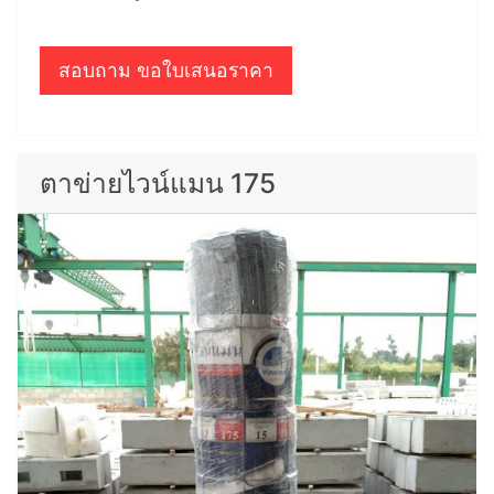
สอบถาม ขอใบเสนอราคา
ตาข่ายไวน์แมน 175