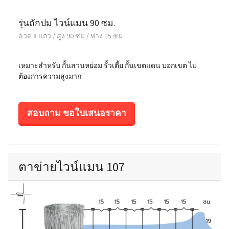
รุ่นถักปม ไวน์แมน 90 ซม.
ลวด 8 แถว / สูง 90 ซม / ห่าง 15 ซม
เหมาะสำหรับ กั้นสวนหย่อม รั้วเตี้ย กั้นเขตแดน บอกเขต ไม่
ต้องการความสูงมาก
สอบถาม ขอใบเสนอราคา
ตาข่ายไวน์แมน 107