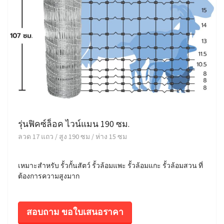
รุ่นฟิคซ์ล็อค ไวน์แมน 190 ซม.
ลวด 17 แถว / สูง 190 ซม / ห่าง 15 ซม
เหมาะสำหรับ รั้วกั้นสัตว์ รั้วล้อมแพะ รั้วล้อมแกะ รั้วล้อมสวน ที่
ต้องการความสูงมาก
สอบถาม ขอใบเสนอราคา