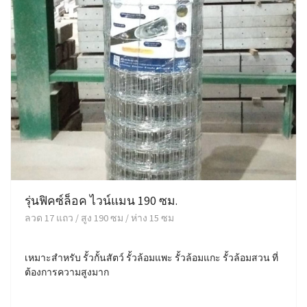
รุ่นฟิคซ์ล็อค ไวน์แมน 190 ซม.
ลวด 17 แถว / สูง 190 ซม / ห่าง 15 ซม
เหมาะสำหรับ รั้วกั้นสัตว์ รั้วล้อมแพะ รั้วล้อมแกะ รั้วล้อมสวน ที่
ต้องการความสูงมาก