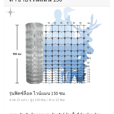
รุ่นฟิคซ์ล็อค ไวน์แมน 150 ซม.
ลวด 15 แถว / สูง 150 ซม / ห่าง 15 ซม