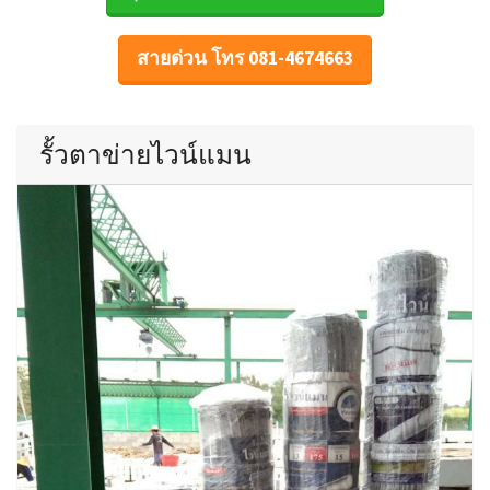
สายด่วน โทร 081-4674663
รั้วตาข่ายไวน์แมน