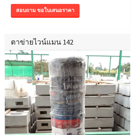
สอบถาม ขอใบเสนอราคา
ตาข่ายไวน์แมน 142