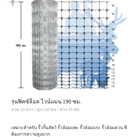
รุ่นฟิคซ์ล็อค ไวน์แมน 190 ซม.
ลวด 12 แถว / สูง 120 ซม / ห่าง 15 ซม
เหมาะสำหรับ รั้วกั้นสัตว์ รั้วล้อมแพะ รั้วล้อมแกะ รั้วล้อมสวน ที่
ต้องการความสูงมาก