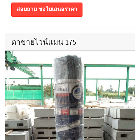
สอบถาม ขอใบเสนอราคา
ตาข่ายไวน์แมน 175