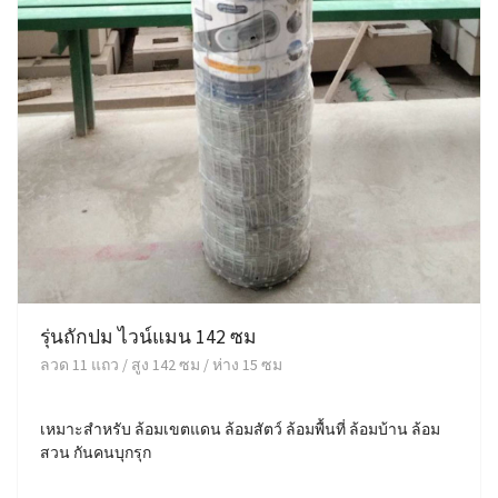
รุ่นถักปม ไวน์แมน 142 ซม
ลวด 11 แถว / สูง 142 ซม / ห่าง 15 ซม
เหมาะสำหรับ ล้อมเขตแดน ล้อมสัตว์ ล้อมพื้นที่ ล้อมบ้าน ล้อม
สวน กันคนบุกรุก