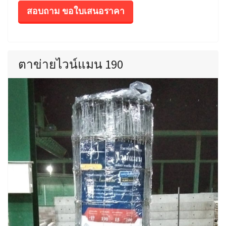
สอบถาม ขอใบเสนอราคา
ตาข่ายไวน์แมน 190