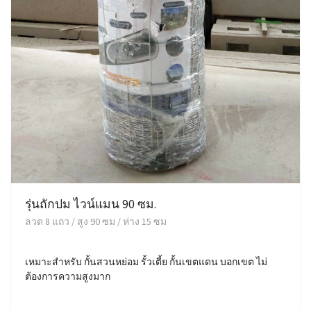
รุ่นถักปม ไวน์แมน 90 ซม.
ลวด 8 แถว / สูง 90 ซม / ห่าง 15 ซม
เหมาะสำหรับ กั้นสวนหย่อม รั้วเตี้ย กั้นเขตแดน บอกเขต ไม่
ต้องการความสูงมาก