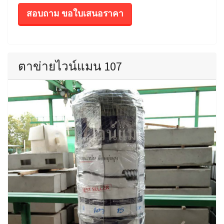
สอบถาม ขอใบเสนอราคา
ตาข่ายไวน์แมน 107