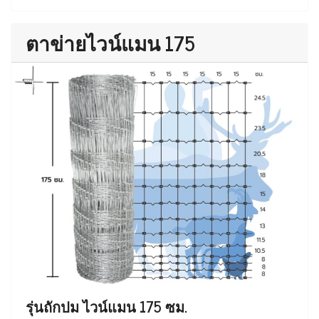
ตาข่ายไวน์แมน 175
รุ่นถักปม ไวน์แมน 175 ซม.