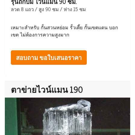
รุ่นถักปม ไวน์แมน 90 ซม.
ลวด 8 แถว / สูง 90 ซม / ห่าง 15 ซม
เหมาะสำหรับ กั้นสวนหย่อม รั้วเตี้ย กั้นเขตแดน บอก
เขต ไม่ต้องการความสูงมาก
สอบถาม ขอใบเสนอราคา
ตาข่ายไวน์แมน 190