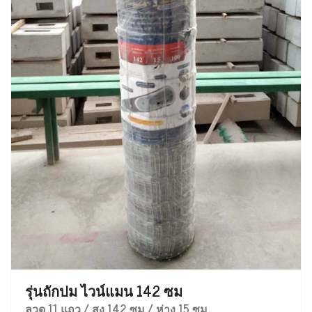
รุ่นถักปม ไวน์แมน 142 ซม
ลวด 11 แถว / สูง 142 ซม / ห่าง 15 ซม