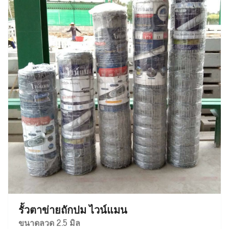
รั้วตาข่ายถักปม ไวน์แมน
ขนาดลวด 2.5 มิล