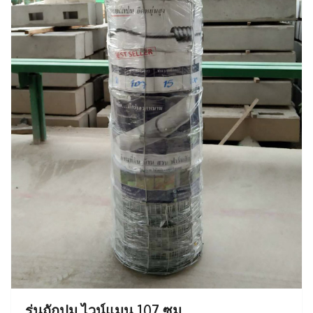
รุ่นถักปม ไวน์แมน 107 ซม.