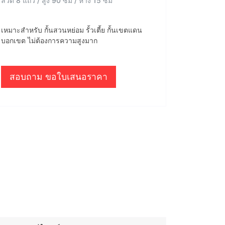
ลวด 8 แถว / สูง 90 ซม / ห่าง 15 ซม
เหมาะสำหรับ กั้นสวนหย่อม รั้วเตี้ย กั้นเขตแดน
บอกเขต ไม่ต้องการความสูงมาก
สอบถาม ขอใบเสนอราคา