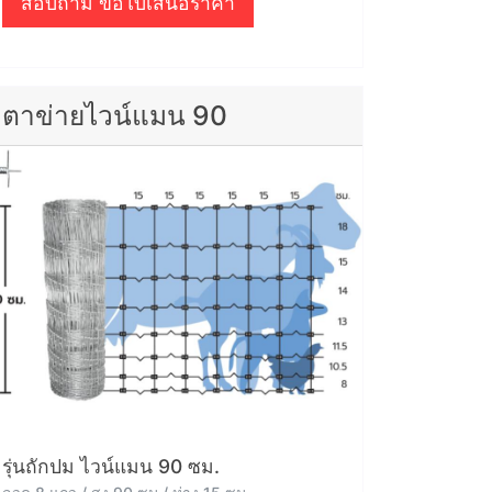
สอบถาม ขอใบเสนอราคา
ตาข่ายไวน์แมน 90
รุ่นถักปม ไวน์แมน 90 ซม.