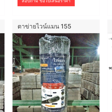
สอบถาม ขอใบเสนอราคา
ตาข่ายไวน์แมน 155