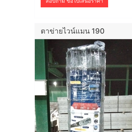
สอบถาม ขอใบเสนอราคา
ตาข่ายไวน์แมน 190