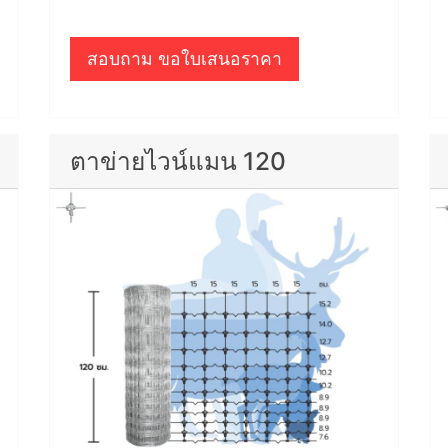
สอบถาม ขอใบเสนอราคา
ตาข่ายไวน์แมน 120