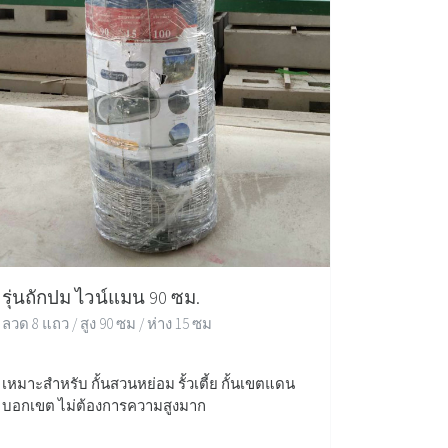
รุ่นถักปม ไวน์แมน 90 ซม.
ลวด 8 แถว / สูง 90 ซม / ห่าง 15 ซม
เหมาะสำหรับ กั้นสวนหย่อม รั้วเตี้ย กั้นเขตแดน
บอกเขต ไม่ต้องการความสูงมาก