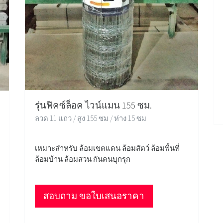
รุ่นฟิคซ์ล็อค ไวน์แมน 155 ซม.
ลวด 11 แถว / สูง 155 ซม / ห่าง 15 ซม
เหมาะสำหรับ ล้อมเขตแดน ล้อมสัตว์ ล้อมพื้นที่
ล้อมบ้าน ล้อมสวน กันคนบุกรุก
สอบถาม ขอใบเสนอราคา