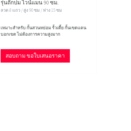
รุ่นถักปม ไวน์แมน 90 ซม.
ลวด 8 แถว / สูง 90 ซม / ห่าง 15 ซม
เหมาะสำหรับ กั้นสวนหย่อม รั้วเตี้ย กั้นเขตแดน
บอกเขต ไม่ต้องการความสูงมาก
สอบถาม ขอใบเสนอราคา