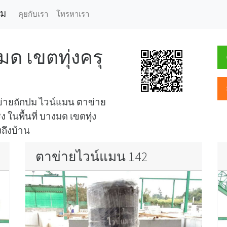
ปม
คุยกับเรา
โทรหาเรา
ด เขตทุ่งครุ
ข่ายถักปม ไวน์แมน ตาข่าย
ในพื้นที่ บางมด เขตทุ่ง
งถึงบ้าน
ตาข่ายไวน์แมน 142