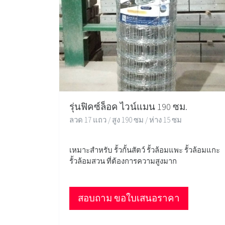
รุ่นฟิคซ์ล็อค ไวน์แมน 190 ซม.
ลวด 17 แถว / สูง 190 ซม / ห่าง 15 ซม
เหมาะสำหรับ รั้วกั้นสัตว์ รั้วล้อมแพะ รั้วล้อมแกะ
รั้วล้อมสวน ที่ต้องการความสูงมาก
สอบถาม ขอใบเสนอราคา