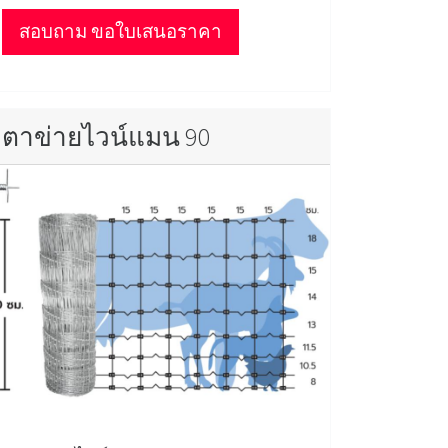
สอบถาม ขอใบเสนอราคา
ตาข่ายไวน์แมน 90