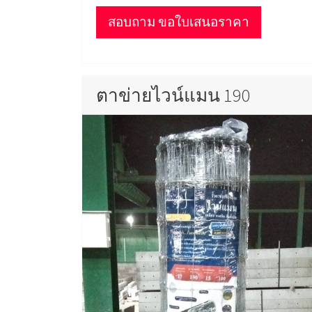
สอบถาม ขอใบเสนอราคา
ตาข่ายไวน์แมน 190