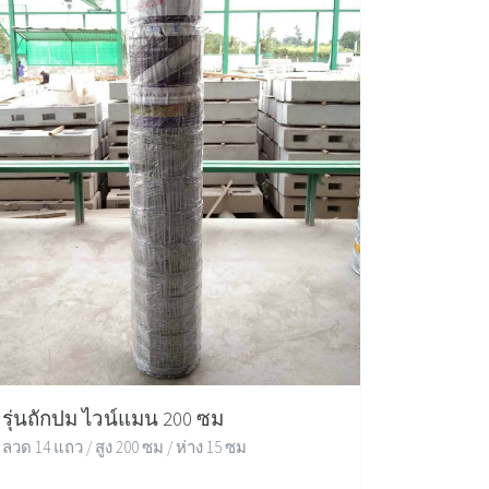
รุ่นถักปม ไวน์แมน 200 ซม
ลวด 14 แถว / สูง 200 ซม / ห่าง 15 ซม