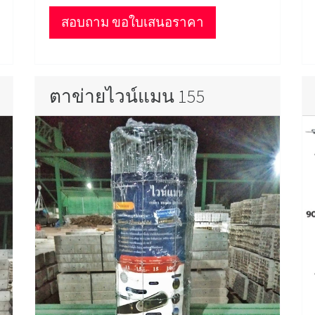
สอบถาม ขอใบเสนอราคา
ตาข่ายไวน์แมน 155