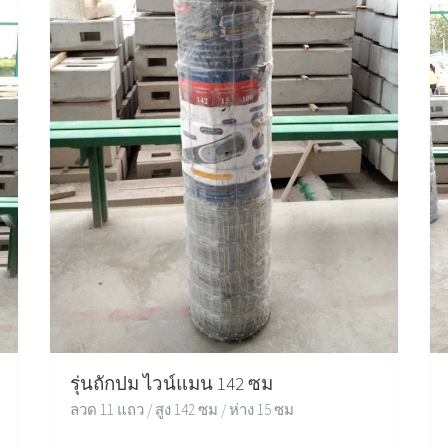
รุ่นถักปม ไวน์แมน 142 ซม
ลวด 11 แถว / สูง 142 ซม / ห่าง 15 ซม