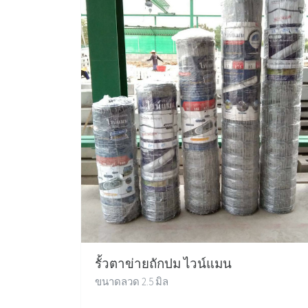
รั้วตาข่ายถักปม ไวน์แมน
ขนาดลวด 2.5 มิล