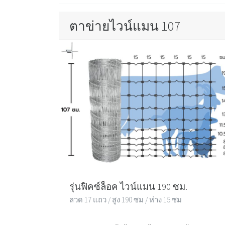
ตาข่ายไวน์แมน 107
รุ่นฟิคซ์ล็อค ไวน์แมน 190 ซม.
ลวด 17 แถว / สูง 190 ซม / ห่าง 15 ซม