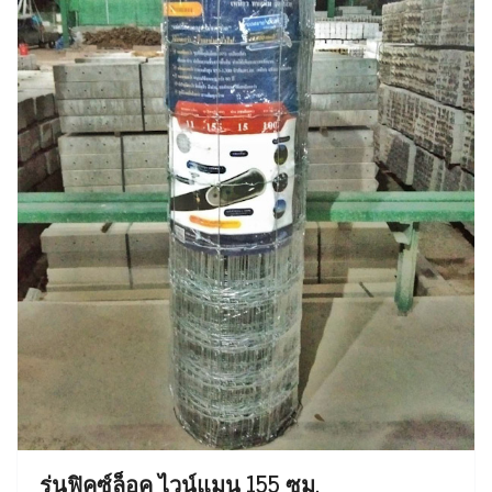
รุ่นฟิคซ์ล็อค ไวน์แมน 155 ซม.