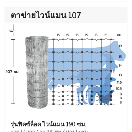
ตาข่ายไวน์แมน 107
รุ่นฟิคซ์ล็อค ไวน์แมน 190 ซม.
ลวด 17 แถว / สูง 190 ซม / ห่าง 15 ซม