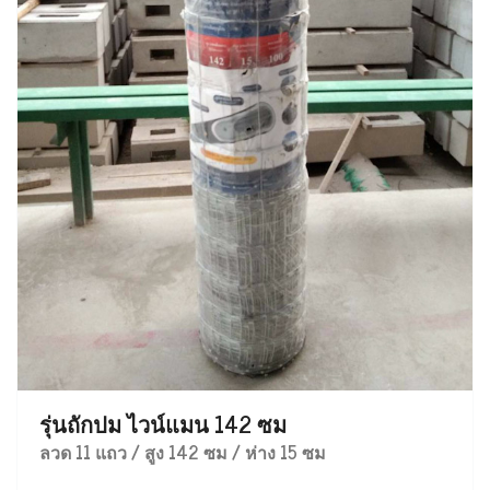
รุ่นถักปม ไวน์แมน 142 ซม
ลวด 11 แถว / สูง 142 ซม / ห่าง 15 ซม