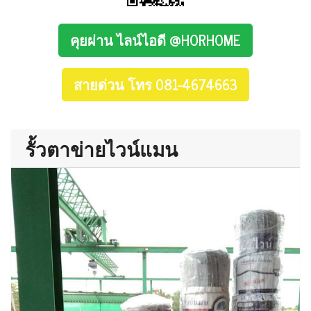
คุยผ่าน ไลน์ไอดี @HORHOME
สายด่วน โทร 081-4674663
รั้วตาข่ายไวน์แมน