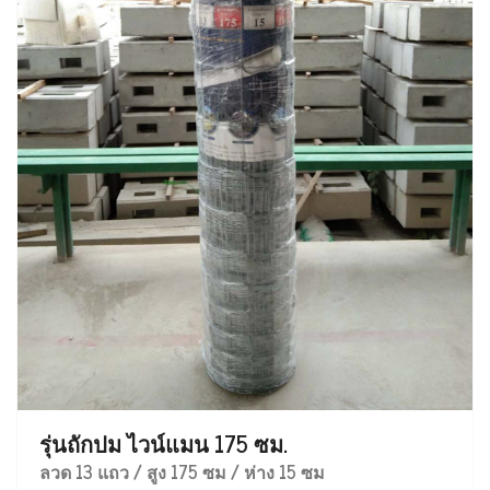
รุ่นถักปม ไวน์แมน 175 ซม.
ลวด 13 แถว / สูง 175 ซม / ห่าง 15 ซม