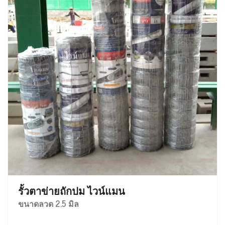
รั้วตาข่ายถักปม ไวน์แมน
ขนาดลวด 2.5 มิล