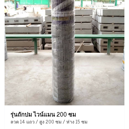
รุ่นถักปม ไวน์แมน 200 ซม
ลวด 14 แถว / สูง 200 ซม / ห่าง 15 ซม