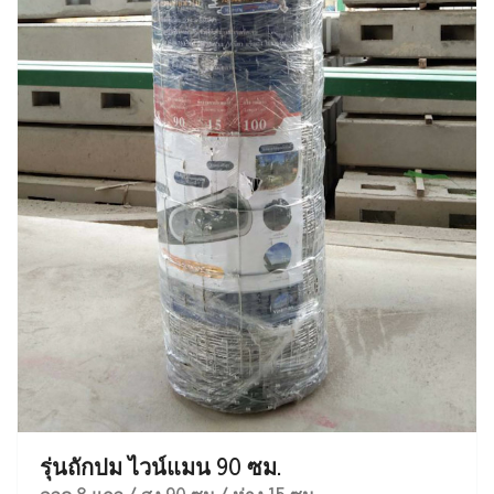
รุ่นถักปม ไวน์แมน 90 ซม.
ลวด 8 แถว / สูง 90 ซม / ห่าง 15 ซม