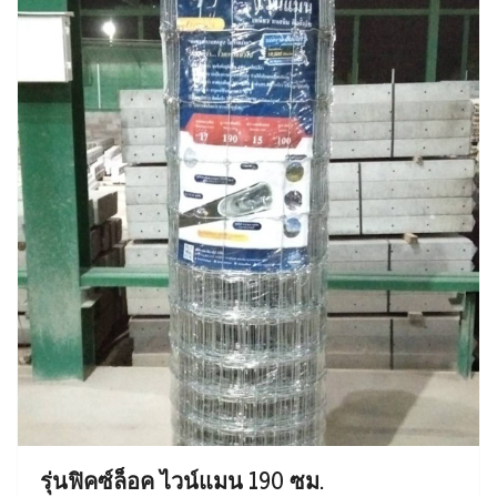
รุ่นฟิคซ์ล็อค ไวน์แมน 190 ซม.