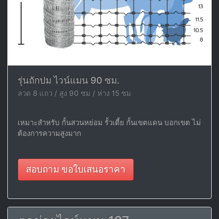
รุ่นถักปม ไวน์แมน 90 ซม.
ลวด 8 แถว / สูง 90 ซม / ห่าง 15 ซม
เหมาะสำหรับ กั้นสวนหย่อม รั้วเตี้ย กั้นเขตแดน บอกเขต ไม่
ต้องการความสูงมาก
สอบถาม ขอใบเสนอราคา