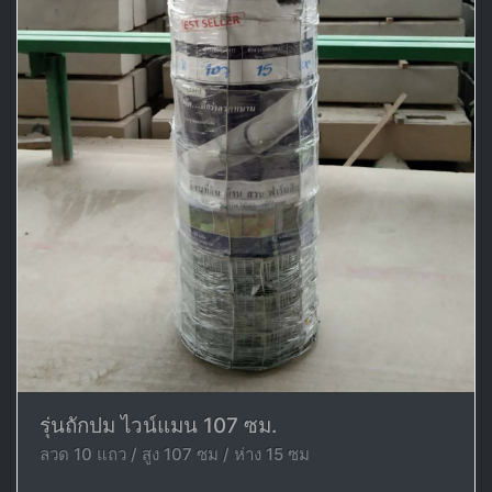
รุ่นถักปม ไวน์แมน 107 ซม.
ลวด 10 แถว / สูง 107 ซม / ห่าง 15 ซม