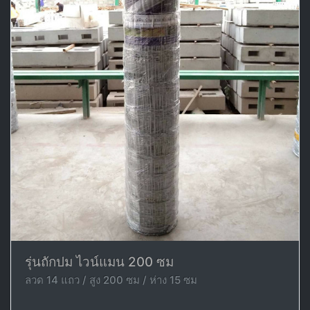
รุ่นถักปม ไวน์แมน 200 ซม
ลวด 14 แถว / สูง 200 ซม / ห่าง 15 ซม