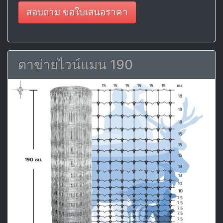
สอบถาม ขอใบเสนอราคา
ตาข่ายไวน์แมน 190