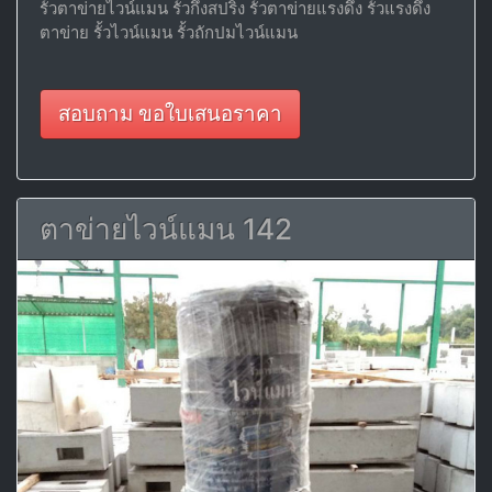
รั้วตาข่ายไวน์แมน รั้วกึ่งสปริง รั้วตาข่ายแรงดึง รั้วแรงดึง
ตาข่าย รั้วไวน์แมน รั้วถักปมไวน์แมน
สอบถาม ขอใบเสนอราคา
ตาข่ายไวน์แมน 142