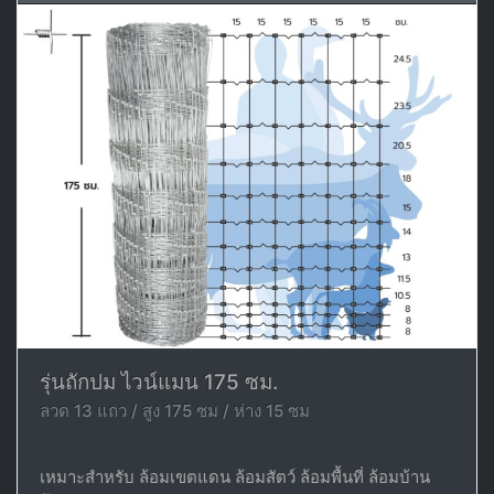
รุ่นถักปม ไวน์แมน 175 ซม.
ลวด 13 แถว / สูง 175 ซม / ห่าง 15 ซม
เหมาะสำหรับ ล้อมเขตแดน ล้อมสัตว์ ล้อมพื้นที่ ล้อมบ้าน