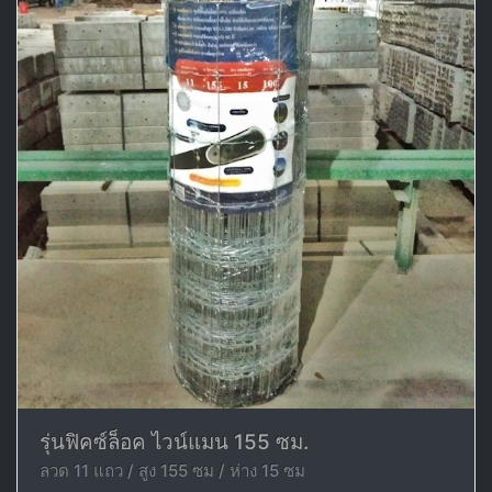
รุ่นฟิคซ์ล็อค ไวน์แมน 155 ซม.
ลวด 11 แถว / สูง 155 ซม / ห่าง 15 ซม