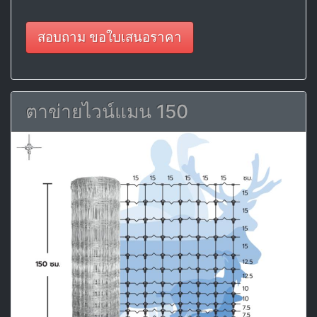
สอบถาม ขอใบเสนอราคา
ตาข่ายไวน์แมน 150