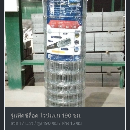
รุ่นฟิคซ์ล็อค ไวน์แมน 190 ซม.
ลวด 17 แถว / สูง 190 ซม / ห่าง 15 ซม