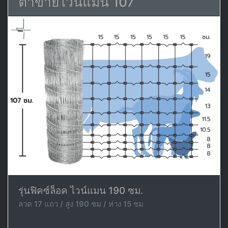
ตาข่ายไวน์แมน 107
รุ่นฟิคซ์ล็อค ไวน์แมน 190 ซม.
ลวด 17 แถว / สูง 190 ซม / ห่าง 15 ซม