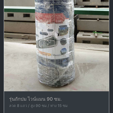
รุ่นถักปม ไวน์แมน 90 ซม.
ลวด 8 แถว / สูง 90 ซม / ห่าง 15 ซม