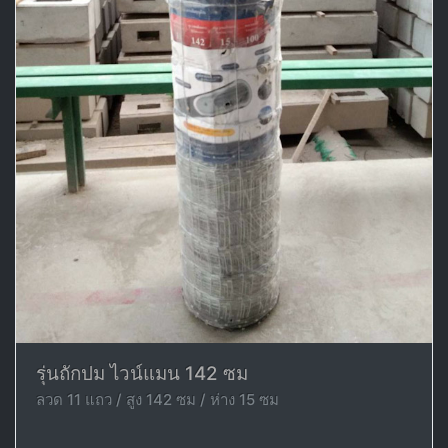
รุ่นถักปม ไวน์แมน 142 ซม
ลวด 11 แถว / สูง 142 ซม / ห่าง 15 ซม