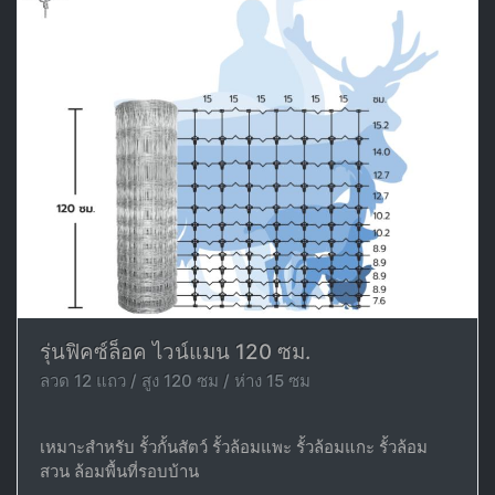
รุ่นฟิคซ์ล็อค ไวน์แมน 120 ซม.
ลวด 12 แถว / สูง 120 ซม / ห่าง 15 ซม
เหมาะสำหรับ รั้วกั้นสัตว์ รั้วล้อมแพะ รั้วล้อมแกะ รั้วล้อม
สวน ล้อมพื้นที่รอบบ้าน