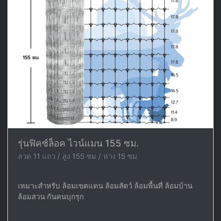
รุ่นฟิคซ์ล็อค ไวน์แมน 155 ซม.
ลวด 11 แถว / สูง 155 ซม / ห่าง 15 ซม
เหมาะสำหรับ ล้อมเขตแดน ล้อมสัตว์ ล้อมพื้นที่ ล้อมบ้าน
ล้อมสวน กันคนบุกรุก