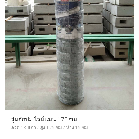
รุ่นถักปม ไวน์แมน 175 ซม.
ลวด 13 แถว / สูง 175 ซม / ห่าง 15 ซม