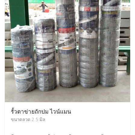
รั้วตาข่ายถักปม ไวน์แมน
ขนาดลวด 2.5 มิล