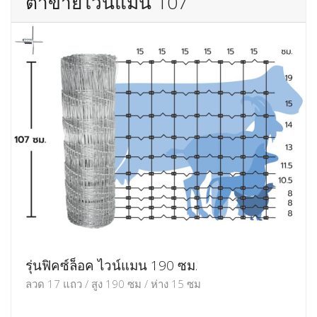
ตาข่ายไวน์แมน 107
รุ่นฟิคซ์ล็อค ไวน์แมน 190 ซม.
ลวด 17 แถว / สูง 190 ซม / ห่าง 15 ซม