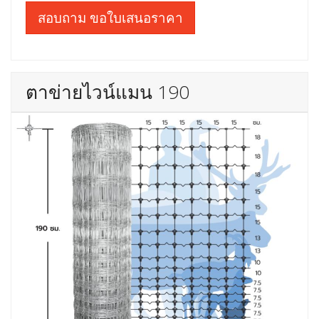
สอบถาม ขอใบเสนอราคา
ตาข่ายไวน์แมน 190