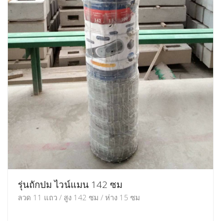
รุ่นถักปม ไวน์แมน 142 ซม
ลวด 11 แถว / สูง 142 ซม / ห่าง 15 ซม