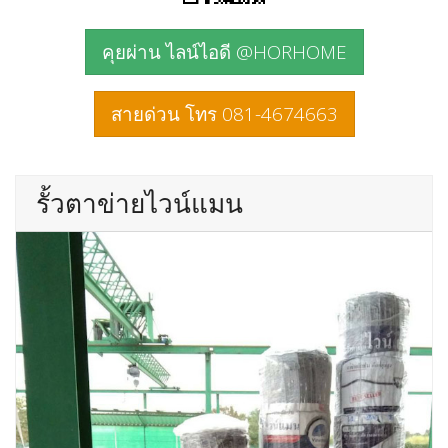
คุยผ่าน ไลน์ไอดี @HORHOME
สายด่วน โทร 081-4674663
รั้วตาข่ายไวน์แมน