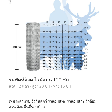
รุ่นฟิคซ์ล็อค ไวน์แมน 120 ซม.
ลวด 12 แถว / สูง 120 ซม / ห่าง 15 ซม
เหมาะสำหรับ รั้วกั้นสัตว์ รั้วล้อมแพะ รั้วล้อมแกะ รั้วล้อม
สวน ล้อมพื้นที่รอบบ้าน