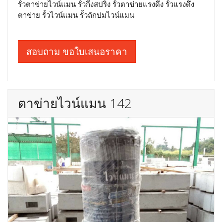
รั้วตาข่ายไวน์แมน รั้วกึ่งสปริง รั้วตาข่ายแรงดึง รั้วแรงดึง
ตาข่าย รั้วไวน์แมน รั้วถักปมไวน์แมน
สอบถาม ขอใบเสนอราคา
ตาข่ายไวน์แมน 142