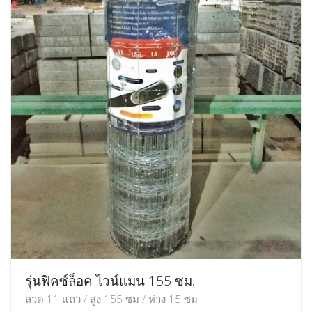
รุ่นฟิคซ์ล็อค ไวน์แมน 155 ซม.
ลวด 11 แถว / สูง 155 ซม / ห่าง 15 ซม