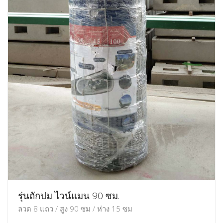
รุ่นถักปม ไวน์แมน 90 ซม.
ลวด 8 แถว / สูง 90 ซม / ห่าง 15 ซม