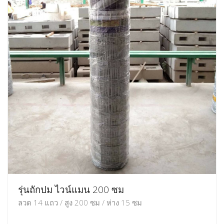
รุ่นถักปม ไวน์แมน 200 ซม
ลวด 14 แถว / สูง 200 ซม / ห่าง 15 ซม