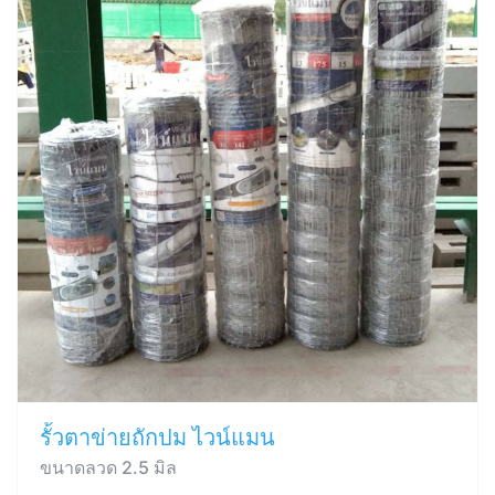
รั้วตาข่ายถักปม ไวน์แมน
ขนาดลวด 2.5 มิล