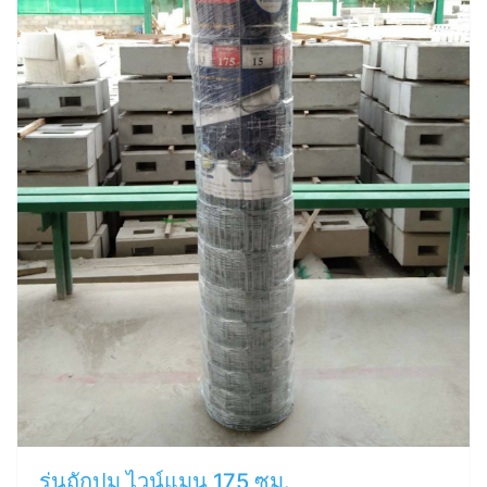
รุ่นถักปม ไวน์แมน 175 ซม.