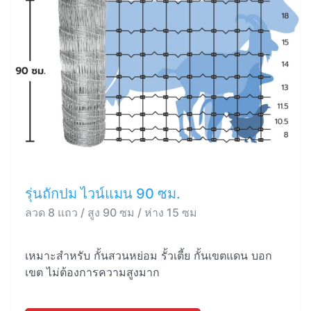
รุ่นถักปม ไวน์แมน 90 ซม.
ลวด 8 แถว / สูง 90 ซม / ห่าง 15 ซม
เหมาะสำหรับ กั้นสวนหย่อม รั้วเตี้ย กั้นเขตแดน บอก
เขต ไม่ต้องการความสูงมาก