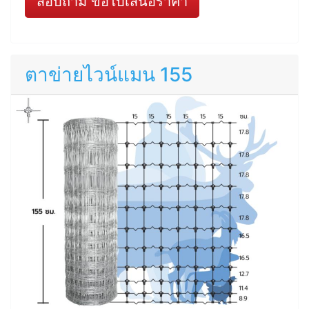
สอบถาม ขอใบเสนอราคา
ตาข่ายไวน์แมน 155