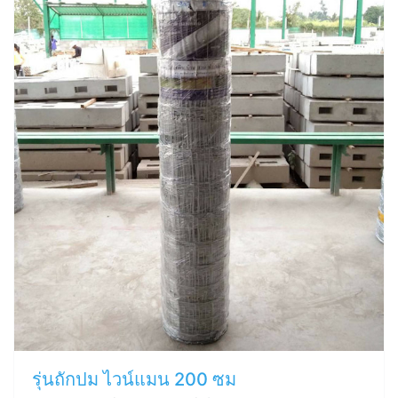
รุ่นถักปม ไวน์แมน 200 ซม