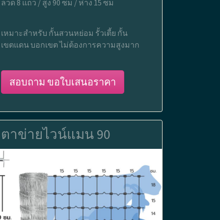
ลวด 8 แถว / สูง 90 ซม / ห่าง 15 ซม
เหมาะสำหรับ กั้นสวนหย่อม รั้วเตี้ย กั้น
เขตแดน บอกเขต ไม่ต้องการความสูงมาก
สอบถาม ขอใบเสนอราคา
ตาข่ายไวน์แมน 90