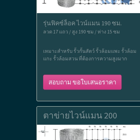
รุ่นฟิคซ์ล็อค ไวน์แมน 190 ซม.
ลวด 17 แถว / สูง 190 ซม / ห่าง 15 ซม
เหมาะสำหรับ รั้วกั้นสัตว์ รั้วล้อมแพะ รั้วล้อม
แกะ รั้วล้อมสวน ที่ต้องการความสูงมาก
สอบถาม ขอใบเสนอราคา
ตาข่ายไวน์แมน 200