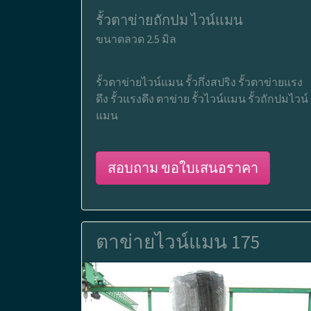
รั้วตาข่ายถักปม ไวน์แมน
ขนาดลวด 2.5 มิล
รั้วตาข่ายไวน์แมน รั้วกึ่งสปริง รั้วตาข่ายแรง
ดึง รั้วแรงดึง ตาข่าย รั้วไวน์แมน รั้วถักปมไวน์
แมน
สอบถาม ขอใบเสนอราคา
ตาข่ายไวน์แมน 175