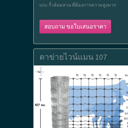
แกะ รั้วล้อมสวน ที่ต้องการความสูงมาก
สอบถาม ขอใบเสนอราคา
ตาข่ายไวน์แมน 107