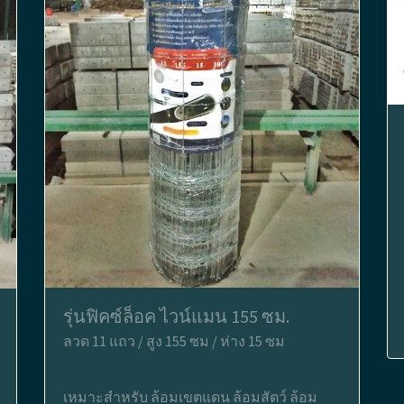
รุ่นฟิคซ์ล็อค ไวน์แมน 155 ซม.
ลวด 11 แถว / สูง 155 ซม / ห่าง 15 ซม
เหมาะสำหรับ ล้อมเขตแดน ล้อมสัตว์ ล้อม