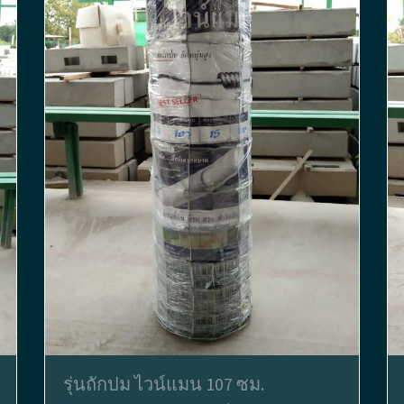
รุ่นถักปม ไวน์แมน 107 ซม.