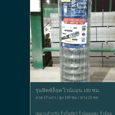
รุ่นฟิคซ์ล็อค ไวน์แมน 190 ซม.
ลวด 17 แถว / สูง 190 ซม / ห่าง 15 ซม
เหมาะสำหรับ รั้วกั้นสัตว์ รั้วล้อมแพะ รั้วล้อม