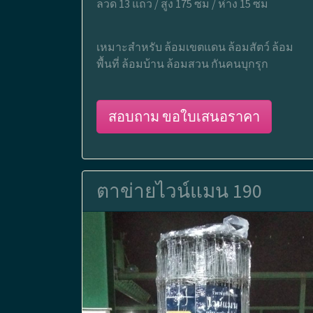
ลวด 13 แถว / สูง 175 ซม / ห่าง 15 ซม
เหมาะสำหรับ ล้อมเขตแดน ล้อมสัตว์ ล้อม
พื้นที่ ล้อมบ้าน ล้อมสวน กันคนบุกรุก
สอบถาม ขอใบเสนอราคา
ตาข่ายไวน์แมน 190