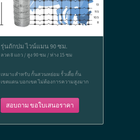
รุ่นถักปม ไวน์แมน 90 ซม.
ลวด 8 แถว / สูง 90 ซม / ห่าง 15 ซม
เหมาะสำหรับ กั้นสวนหย่อม รั้วเตี้ย กั้น
เขตแดน บอกเขต ไม่ต้องการความสูงมาก
สอบถาม ขอใบเสนอราคา