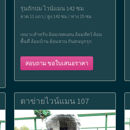
รุ่นถักปม ไวน์แมน 142 ซม
ลวด 11 แถว / สูง 142 ซม / ห่าง 15 ซม
เหมาะสำหรับ ล้อมเขตแดน ล้อมสัตว์ ล้อม
พื้นที่ ล้อมบ้าน ล้อมสวน กันคนบุกรุก
สอบถาม ขอใบเสนอราคา
ตาข่ายไวน์แมน 107