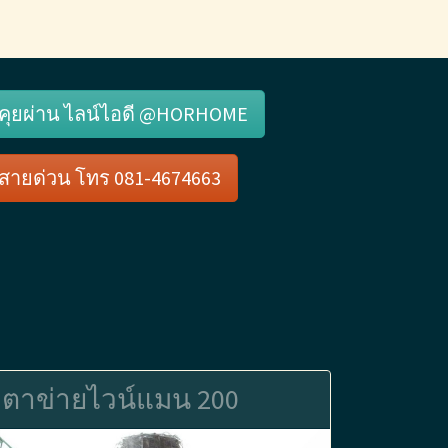
คุยผ่าน ไลน์ไอดี @HORHOME
สายด่วน โทร 081-4674663
ตาข่ายไวน์แมน 200