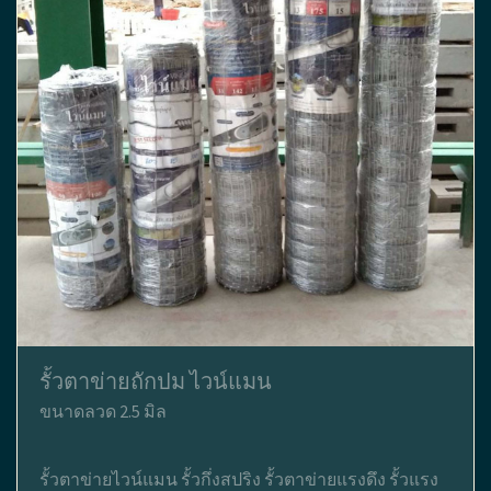
รั้วตาข่ายถักปม ไวน์แมน
ขนาดลวด 2.5 มิล
รั้วตาข่ายไวน์แมน รั้วกึ่งสปริง รั้วตาข่ายแรงดึง รั้วแรง