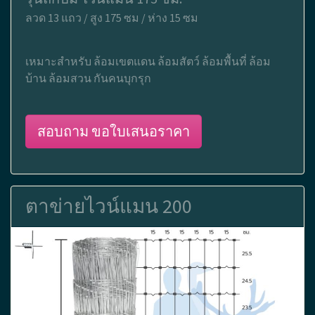
ลวด 13 แถว / สูง 175 ซม / ห่าง 15 ซม
เหมาะสำหรับ ล้อมเขตแดน ล้อมสัตว์ ล้อมพื้นที่ ล้อม
บ้าน ล้อมสวน กันคนบุกรุก
สอบถาม ขอใบเสนอราคา
ตาข่ายไวน์แมน 200