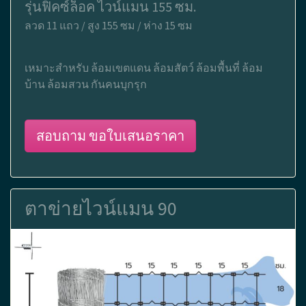
รุ่นฟิคซ์ล็อค ไวน์แมน 155 ซม.
ลวด 11 แถว / สูง 155 ซม / ห่าง 15 ซม
เหมาะสำหรับ ล้อมเขตแดน ล้อมสัตว์ ล้อมพื้นที่ ล้อม
บ้าน ล้อมสวน กันคนบุกรุก
สอบถาม ขอใบเสนอราคา
ตาข่ายไวน์แมน 90