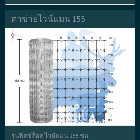
ตาข่ายไวน์แมน 155
รุ่นฟิคซ์ล็อค ไวน์แมน 155 ซม.