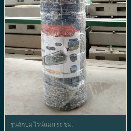
รุ่นถักปม ไวน์แมน 90 ซม.