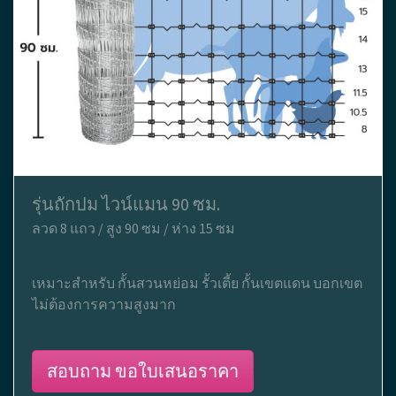
รุ่นถักปม ไวน์แมน 90 ซม.
ลวด 8 แถว / สูง 90 ซม / ห่าง 15 ซม
เหมาะสำหรับ กั้นสวนหย่อม รั้วเตี้ย กั้นเขตแดน บอกเขต
ไม่ต้องการความสูงมาก
สอบถาม ขอใบเสนอราคา