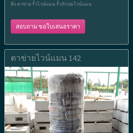
ดึง ตาข่าย รั้วไวน์แมน รั้วถักปมไวน์แมน
สอบถาม ขอใบเสนอราคา
ตาข่ายไวน์แมน 142