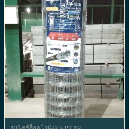
รุ่นฟิคซ์ล็อค ไวน์แมน 190 ซม.