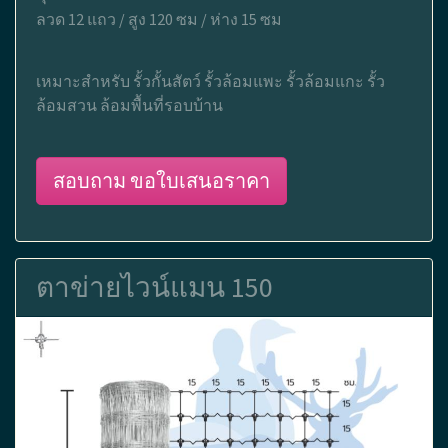
ลวด 12 แถว / สูง 120 ซม / ห่าง 15 ซม
เหมาะสำหรับ รั้วกั้นสัตว์ รั้วล้อมแพะ รั้วล้อมแกะ รั้ว
ล้อมสวน ล้อมพื้นที่รอบบ้าน
สอบถาม ขอใบเสนอราคา
ตาข่ายไวน์แมน 150