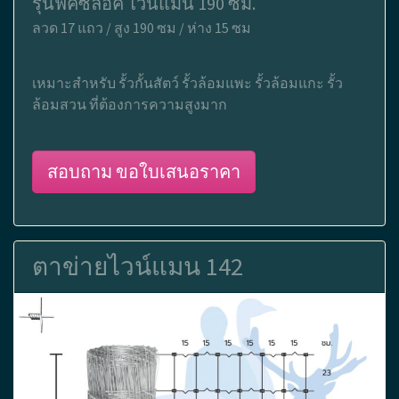
รุ่นฟิคซ์ล็อค ไวน์แมน 190 ซม.
ลวด 17 แถว / สูง 190 ซม / ห่าง 15 ซม
เหมาะสำหรับ รั้วกั้นสัตว์ รั้วล้อมแพะ รั้วล้อมแกะ รั้ว
ล้อมสวน ที่ต้องการความสูงมาก
สอบถาม ขอใบเสนอราคา
ตาข่ายไวน์แมน 142