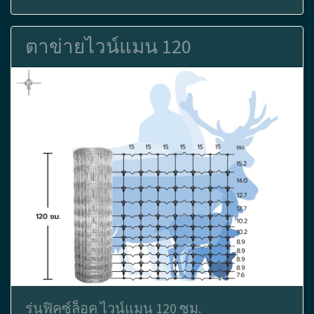
ตาข่ายไวน์แมน 120
รุ่นฟิคซ์ล็อค ไวน์แมน 120 ซม.