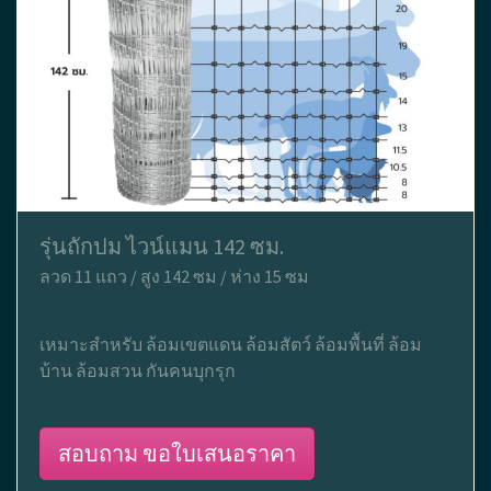
รุ่นถักปม ไวน์แมน 142 ซม.
ลวด 11 แถว / สูง 142 ซม / ห่าง 15 ซม
เหมาะสำหรับ ล้อมเขตแดน ล้อมสัตว์ ล้อมพื้นที่ ล้อม
บ้าน ล้อมสวน กันคนบุกรุก
สอบถาม ขอใบเสนอราคา