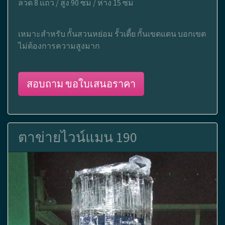
ลวด 8 แถว / สูง 90 ซม / ห่าง 15 ซม
เหมาะสำหรับ กั้นสวนหย่อม รั้วเตี้ย กั้นเขตแดน บอกเขต
ไม่ต้องการความสูงมาก
สอบถาม ขอใบเสนอราคา
ตาข่ายไวน์แมน 190