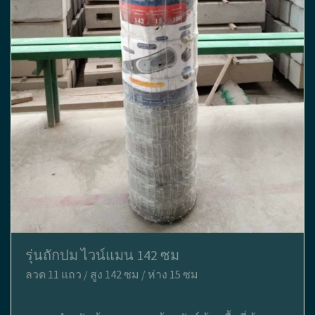
รุ่นถักปม ไวน์แมน 142 ซม
ลวด 11 แถว / สูง 142 ซม / ห่าง 15 ซม