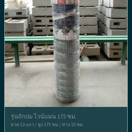
รุ่นถักปม ไวน์แมน 175 ซม.
ลวด 13 แถว / สูง 175 ซม / ห่าง 15 ซม