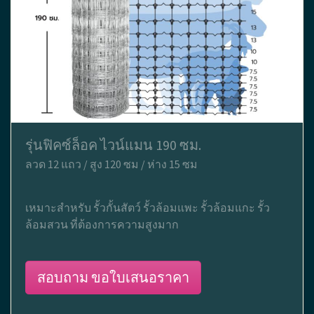
รุ่นฟิคซ์ล็อค ไวน์แมน 190 ซม.
ลวด 12 แถว / สูง 120 ซม / ห่าง 15 ซม
เหมาะสำหรับ รั้วกั้นสัตว์ รั้วล้อมแพะ รั้วล้อมแกะ รั้ว
ล้อมสวน ที่ต้องการความสูงมาก
สอบถาม ขอใบเสนอราคา