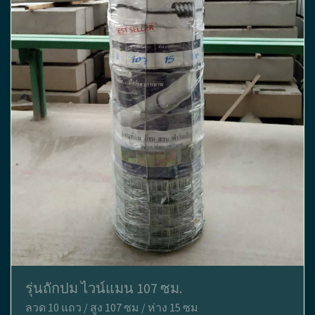
รุ่นถักปม ไวน์แมน 107 ซม.
ลวด 10 แถว / สูง 107 ซม / ห่าง 15 ซม