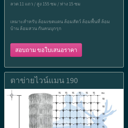
ลวด 11 แถว / สูง 155 ซม / ห่าง 15 ซม
เหมาะสำหรับ ล้อมเขตแดน ล้อมสัตว์ ล้อมพื้นที่ ล้อม
บ้าน ล้อมสวน กันคนบุกรุก
สอบถาม ขอใบเสนอราคา
ตาข่ายไวน์แมน 190