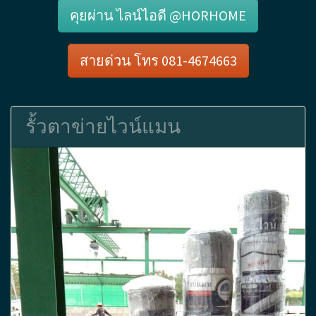
คุยผ่าน ไลน์ไอดี @HORHOME
สายด่วน โทร 081-4674663
รั้วตาข่ายไวน์แมน