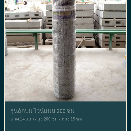
รุ่นถักปม ไวน์แมน 200 ซม
ลวด 14 แถว / สูง 200 ซม / ห่าง 15 ซม