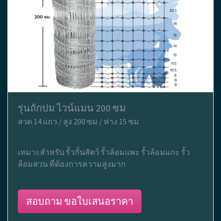
รุ่นถักปม ไวน์แมน 200 ซม
ลวด 14 แถว / สูง 200 ซม / ห่าง 15 ซม
เหมาะสำหรับ รั้วกั้นสัตว์ รั้วล้อมแพะ รั้วล้อมแกะ รั้ว
ล้อมสวน ที่ต้องการความสูงมาก
สอบถาม ขอใบเสนอราคา