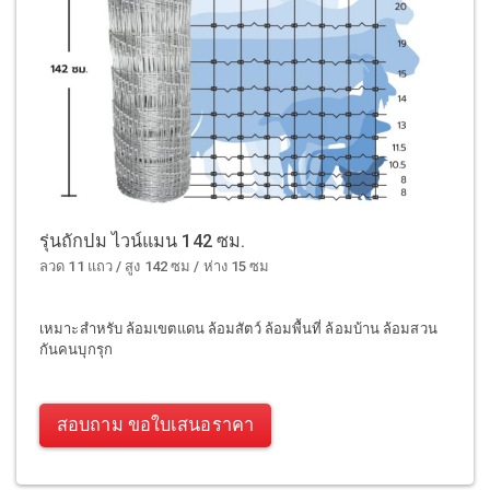
รุ่นถักปม ไวน์แมน 142 ซม.
ลวด 11 แถว / สูง 142 ซม / ห่าง 15 ซม
เหมาะสำหรับ ล้อมเขตแดน ล้อมสัตว์ ล้อมพื้นที่ ล้อมบ้าน ล้อมสวน
กันคนบุกรุก
สอบถาม ขอใบเสนอราคา