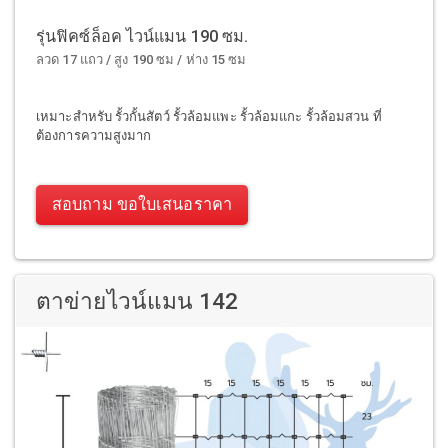
รุ่นฟิคซ์ล็อค ไวน์แมน 190 ซม.
ลวด 17 แถว / สูง 190 ซม / ห่าง 15 ซม
เหมาะสำหรับ รั้วกั้นสัตว์ รั้วล้อมแพะ รั้วล้อมแกะ รั้วล้อมสวน ที่
ต้องการความสูงมาก
สอบถาม ขอใบเสนอราคา
ตาข่ายไวน์แมน 142