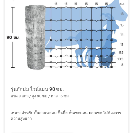
รุ่นถักปม ไวน์แมน 90 ซม.
ลวด 8 แถว / สูง 90 ซม / ห่าง 15 ซม
เหมาะสำหรับ กั้นสวนหย่อม รั้วเตี้ย กั้นเขตแดน บอกเขต ไม่ต้องการ
ความสูงมาก