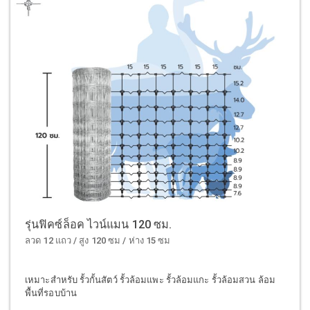
รุ่นฟิคซ์ล็อค ไวน์แมน 120 ซม.
ลวด 12 แถว / สูง 120 ซม / ห่าง 15 ซม
เหมาะสำหรับ รั้วกั้นสัตว์ รั้วล้อมแพะ รั้วล้อมแกะ รั้วล้อมสวน ล้อม
พื้นที่รอบบ้าน