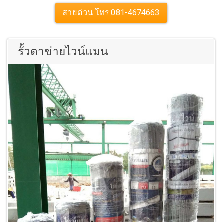
สายด่วน โทร 081-4674663
รั้วตาข่ายไวน์แมน