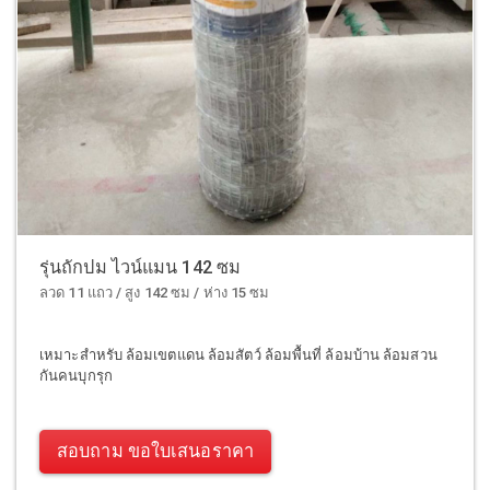
รุ่นถักปม ไวน์แมน 142 ซม
ลวด 11 แถว / สูง 142 ซม / ห่าง 15 ซม
เหมาะสำหรับ ล้อมเขตแดน ล้อมสัตว์ ล้อมพื้นที่ ล้อมบ้าน ล้อมสวน
กันคนบุกรุก
สอบถาม ขอใบเสนอราคา