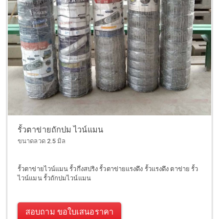
รั้วตาข่ายถักปม ไวน์แมน
ขนาดลวด 2.5 มิล
รั้วตาข่ายไวน์แมน รั้วกึ่งสปริง รั้วตาข่ายแรงดึง รั้วแรงดึง ตาข่าย รั้ว
ไวน์แมน รั้วถักปมไวน์แมน
สอบถาม ขอใบเสนอราคา