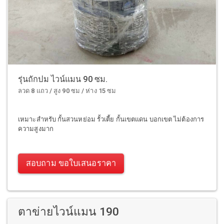
รุ่นถักปม ไวน์แมน 90 ซม.
ลวด 8 แถว / สูง 90 ซม / ห่าง 15 ซม
เหมาะสำหรับ กั้นสวนหย่อม รั้วเตี้ย กั้นเขตแดน บอกเขต ไม่ต้องการ
ความสูงมาก
สอบถาม ขอใบเสนอราคา
ตาข่ายไวน์แมน 190