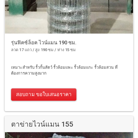
รุ่นฟิคซ์ล็อค ไวน์แมน 190 ซม.
ลวด 17 แถว / สูง 190 ซม / ห่าง 15 ซม
เหมาะสำหรับ รั้วกั้นสัตว์ รั้วล้อมแพะ รั้วล้อมแกะ รั้วล้อมสวน ที่
ต้องการความสูงมาก
สอบถาม ขอใบเสนอราคา
ตาข่ายไวน์แมน 155