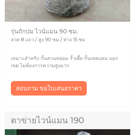
รุ่นถักปม ไวน์แมน 90 ซม.
ลวด 8 แถว / สูง 90 ซม / ห่าง 15 ซม
เหมาะสำหรับ กั้นสวนหย่อม รั้วเตี้ย กั้นเขตแดน บอก
เขต ไม่ต้องการความสูงมาก
สอบถาม ขอใบเสนอราคา
ตาข่ายไวน์แมน 190