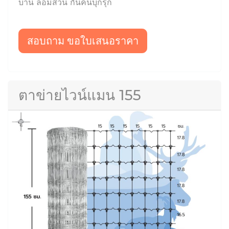
บ้าน ล้อมสวน กันคนบุกรุก
สอบถาม ขอใบเสนอราคา
ตาข่ายไวน์แมน 155