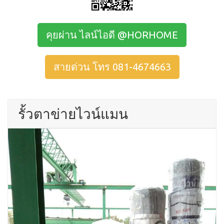
คุยผ่าน ไลน์ไอดี @HORHOME
สายด่วน โทร 081-4674663
รั้วตาข่ายไวน์แมน