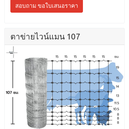
สอบถาม ขอใบเสนอราคา
ตาข่ายไวน์แมน 107