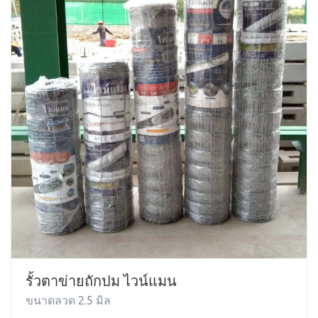
รั้วตาข่ายถักปม ไวน์แมน
ขนาดลวด 2.5 มิล