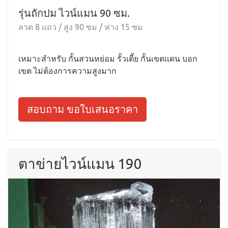
รุ่นถักปม ไวน์แมน 90 ซม.
ลวด 8 แถว / สูง 90 ซม / ห่าง 15 ซม
เหมาะสำหรับ กั้นสวนหย่อม รั้วเตี้ย กั้นเขตแดน บอก
เขต ไม่ต้องการความสูงมาก
สอบถาม ขอใบเสนอราคา
ตาข่ายไวน์แมน 190