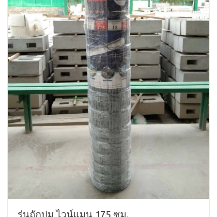
รุ่นถักปม ไวน์แมน 175 ซม.