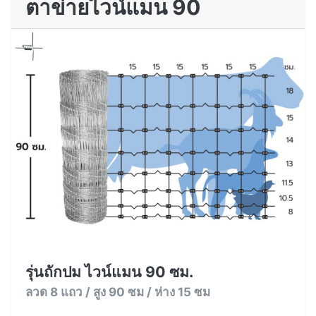
ตาข่ายไวน์แมน 90
รุ่นถักปม ไวน์แมน 90 ซม.
ลวด 8 แถว / สูง 90 ซม / ห่าง 15 ซม