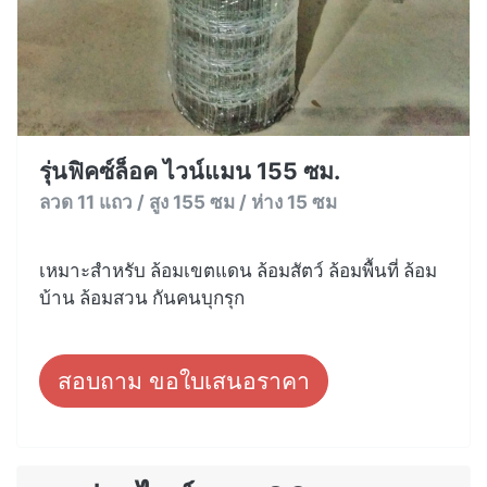
รุ่นฟิคซ์ล็อค ไวน์แมน 155 ซม.
ลวด 11 แถว / สูง 155 ซม / ห่าง 15 ซม
เหมาะสำหรับ ล้อมเขตแดน ล้อมสัตว์ ล้อมพื้นที่ ล้อม
บ้าน ล้อมสวน กันคนบุกรุก
สอบถาม ขอใบเสนอราคา