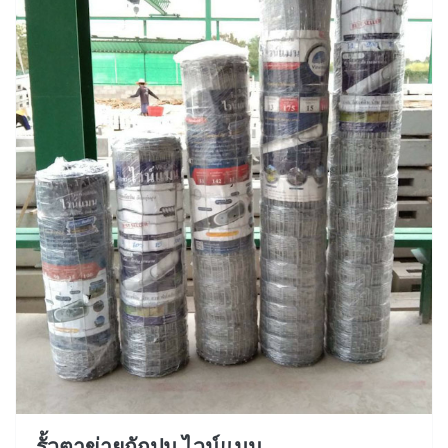
รั้วตาข่ายถักปม ไวน์แมน