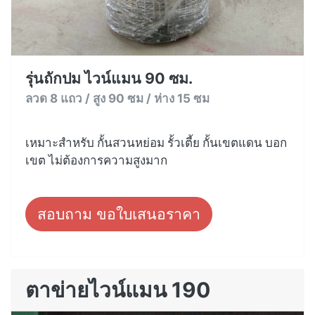
รุ่นถักปม ไวน์แมน 90 ซม.
ลวด 8 แถว / สูง 90 ซม / ห่าง 15 ซม
เหมาะสำหรับ กั้นสวนหย่อม รั้วเตี้ย กั้นเขตแดน บอก
เขต ไม่ต้องการความสูงมาก
สอบถาม ขอใบเสนอราคา
ตาข่ายไวน์แมน 190