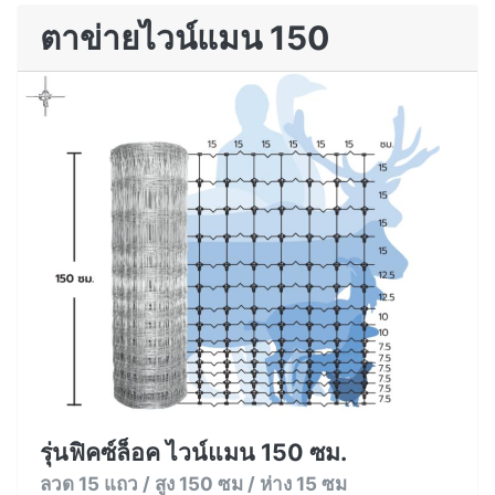
ตาข่ายไวน์แมน 150
รุ่นฟิคซ์ล็อค ไวน์แมน 150 ซม.
ลวด 15 แถว / สูง 150 ซม / ห่าง 15 ซม