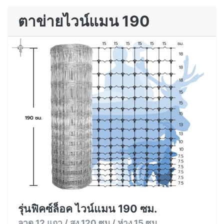
ตาข่ายไวน์แมน 190
รุ่นฟิคซ์ล็อค ไวน์แมน 190 ซม.
ลวด 12 แถว / สูง 120 ซม / ห่าง 15 ซม