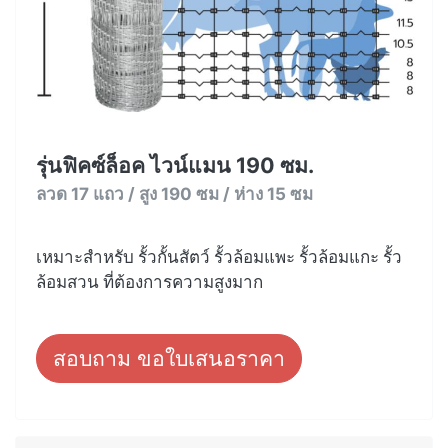
รุ่นฟิคซ์ล็อค ไวน์แมน 190 ซม.
ลวด 17 แถว / สูง 190 ซม / ห่าง 15 ซม
เหมาะสำหรับ รั้วกั้นสัตว์ รั้วล้อมแพะ รั้วล้อมแกะ รั้ว
ล้อมสวน ที่ต้องการความสูงมาก
สอบถาม ขอใบเสนอราคา