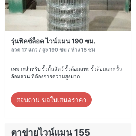
รุ่นฟิคซ์ล็อค ไวน์แมน 190 ซม.
ลวด 17 แถว / สูง 190 ซม / ห่าง 15 ซม
เหมาะสำหรับ รั้วกั้นสัตว์ รั้วล้อมแพะ รั้วล้อมแกะ รั้ว
ล้อมสวน ที่ต้องการความสูงมาก
สอบถาม ขอใบเสนอราคา
ตาข่ายไวน์แมน 155