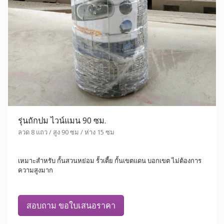
รุ่นถักปม ไวน์แมน 90 ซม.
ลวด 8 แถว / สูง 90 ซม / ห่าง 15 ซม
เหมาะสำหรับ กั้นสวนหย่อม รั้วเตี้ย กั้นเขตแดน บอกเขต ไม่ต้องการ
ความสูงมาก
สอบถาม ขอใบเสนอราคา