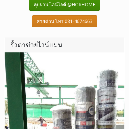
คุยผ่าน ไลน์ไอดี @HORHOME
สายด่วน โทร 081-4674663
รั้วตาข่ายไวน์แมน