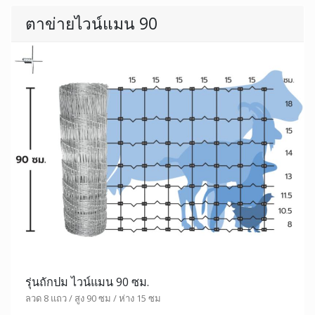
ตาข่ายไวน์แมน 90
รุ่นถักปม ไวน์แมน 90 ซม.
ลวด 8 แถว / สูง 90 ซม / ห่าง 15 ซม