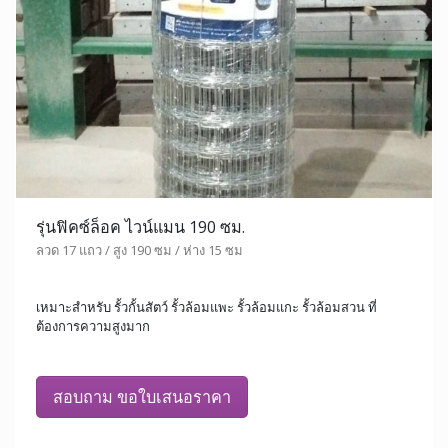
รุ่นฟิคซ์ล็อค ไวน์แมน 190 ซม.
ลวด 17 แถว / สูง 190 ซม / ห่าง 15 ซม
เหมาะสำหรับ รั้วกั้นสัตว์ รั้วล้อมแพะ รั้วล้อมแกะ รั้วล้อมสวน ที่
ต้องการความสูงมาก
สอบถาม ขอใบเสนอราคา