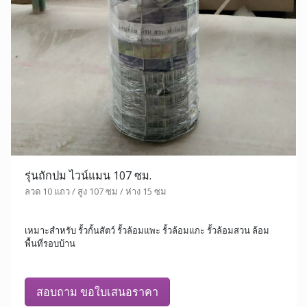
รุ่นถักปม ไวน์แมน 107 ซม.
ลวด 10 แถว / สูง 107 ซม / ห่าง 15 ซม
เหมาะสำหรับ รั้วกั้นสัตว์ รั้วล้อมแพะ รั้วล้อมแกะ รั้วล้อมสวน ล้อม
พื้นที่รอบบ้าน
สอบถาม ขอใบเสนอราคา