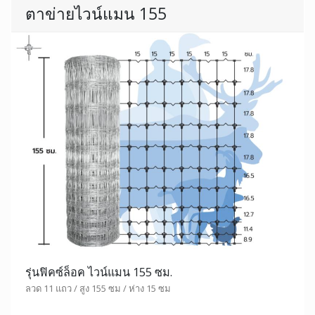
ตาข่ายไวน์แมน 155
รุ่นฟิคซ์ล็อค ไวน์แมน 155 ซม.
ลวด 11 แถว / สูง 155 ซม / ห่าง 15 ซม