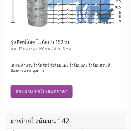
รุ่นฟิคซ์ล็อค ไวน์แมน 190 ซม.
ลวด 17 แถว / สูง 190 ซม / ห่าง 15 ซม
เหมาะสำหรับ รั้วกั้นสัตว์ รั้วล้อมแพะ รั้วล้อมแกะ รั้วล้อมสวน ที่
ต้องการความสูงมาก
สอบถาม ขอใบเสนอราคา
ตาข่ายไวน์แมน 142