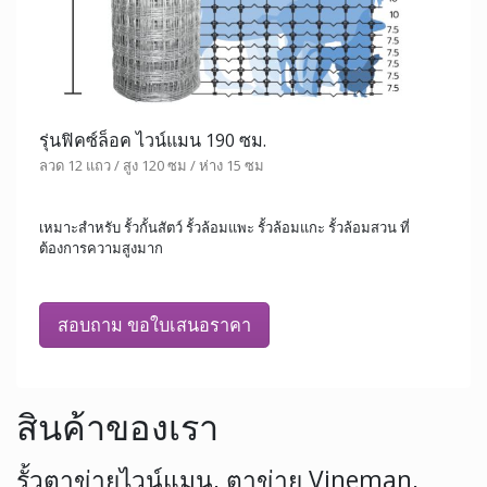
รุ่นฟิคซ์ล็อค ไวน์แมน 190 ซม.
ลวด 12 แถว / สูง 120 ซม / ห่าง 15 ซม
เหมาะสำหรับ รั้วกั้นสัตว์ รั้วล้อมแพะ รั้วล้อมแกะ รั้วล้อมสวน ที่
ต้องการความสูงมาก
สอบถาม ขอใบเสนอราคา
สินค้าของเรา
รั้วตาข่ายไวน์แมน, ตาข่าย Vineman,