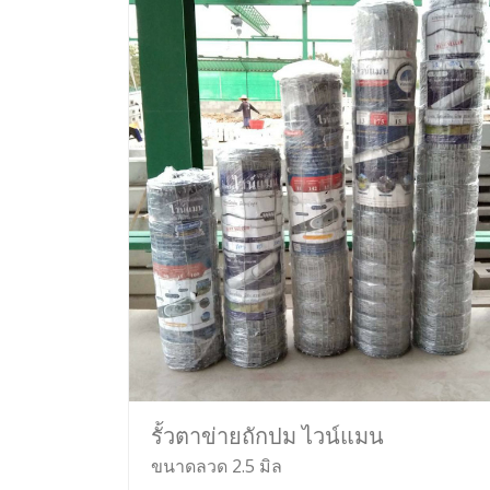
รั้วตาข่ายถักปม ไวน์แมน
ขนาดลวด 2.5 มิล