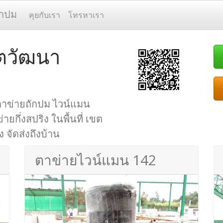
ักปม
คุยกับเรา
โทรหาเรา
ตวัฒนา
ตาข่ายถักปม ไวน์แมน
กึ่งสปริง ในพื้นที่ เขต
 จัดส่งถึงบ้าน
ตาข่ายไวน์แมน 142