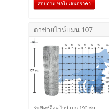
สอบถาม ขอใบเสนอราคา
ตาข่ายไวน์แมน 107
รุ่นฟิคซ์ล็อค ไวน์แมน 190 ซม.