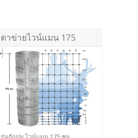
ตาข่ายไวน์แมน 175
รุ่นถักปม ไวน์แมน 175 ซม.