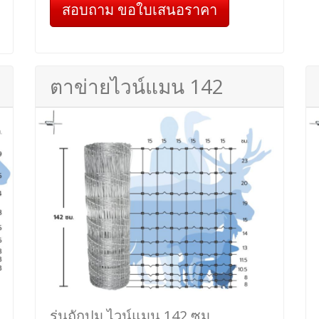
สอบถาม ขอใบเสนอราคา
ตาข่ายไวน์แมน 142
รุ่นถักปม ไวน์แมน 142 ซม.