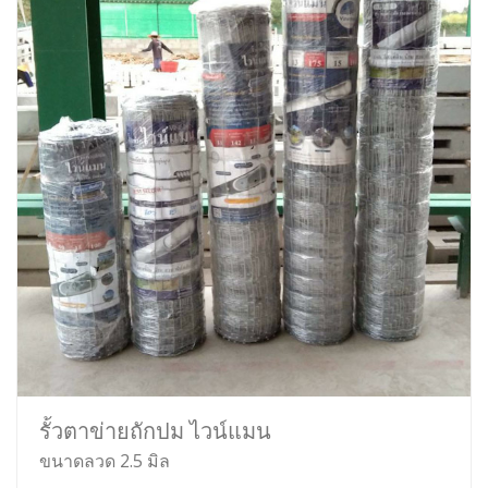
รั้วตาข่ายถักปม ไวน์แมน
ขนาดลวด 2.5 มิล