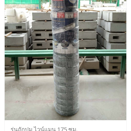
รุ่นถักปม ไวน์แมน 175 ซม.