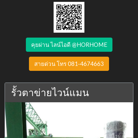
คุยผ่าน ไลน์ไอดี @HORHOME
สายด่วน โทร 081-4674663
รั้วตาข่ายไวน์แมน