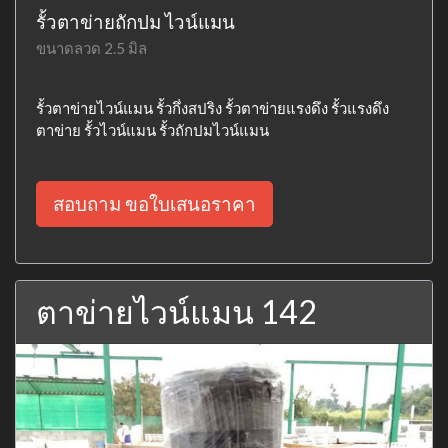
รั้วตาข่ายถักปม ไวน์แมน
ขนาดลวด 2.5 มิล
รั้วตาข่ายไวน์แมน รั้วกึ่งสปริง รั้วตาข่ายแรงดึง รั้วแรงดึง
ตาข่าย รั้วไวน์แมน รั้วถักปมไวน์แมน
สอบถาม ขอใบเสนอราคา
ตาข่ายไวน์แมน 142