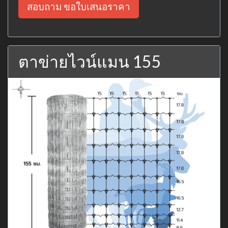
สอบถาม ขอใบเสนอราคา
ตาข่ายไวน์แมน 155