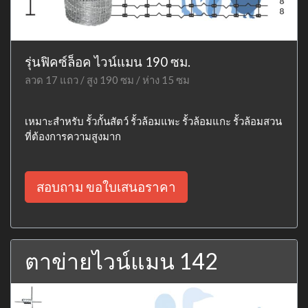
รุ่นฟิคซ์ล็อค ไวน์แมน 190 ซม.
ลวด 17 แถว / สูง 190 ซม / ห่าง 15 ซม
เหมาะสำหรับ รั้วกั้นสัตว์ รั้วล้อมแพะ รั้วล้อมแกะ รั้วล้อมสวน
ที่ต้องการความสูงมาก
สอบถาม ขอใบเสนอราคา
ตาข่ายไวน์แมน 142