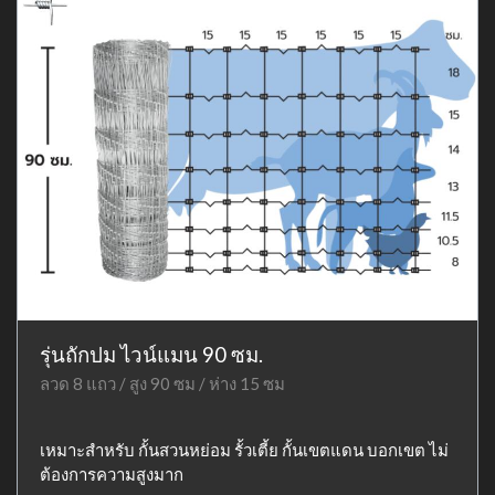
รุ่นถักปม ไวน์แมน 90 ซม.
ลวด 8 แถว / สูง 90 ซม / ห่าง 15 ซม
เหมาะสำหรับ กั้นสวนหย่อม รั้วเตี้ย กั้นเขตแดน บอกเขต ไม่
ต้องการความสูงมาก