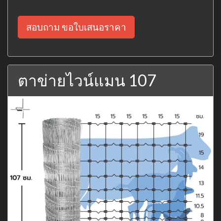
สอบถาม ขอใบเสนอราคา
ตาข่ายไวน์แมน 107