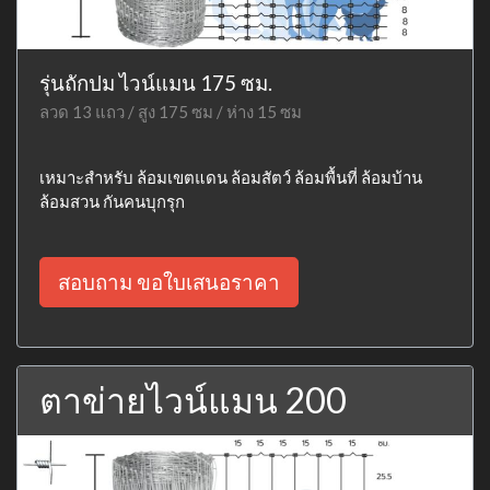
รุ่นถักปม ไวน์แมน 175 ซม.
ลวด 13 แถว / สูง 175 ซม / ห่าง 15 ซม
เหมาะสำหรับ ล้อมเขตแดน ล้อมสัตว์ ล้อมพื้นที่ ล้อมบ้าน
ล้อมสวน กันคนบุกรุก
สอบถาม ขอใบเสนอราคา
ตาข่ายไวน์แมน 200