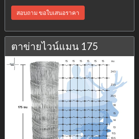
สอบถาม ขอใบเสนอราคา
ตาข่ายไวน์แมน 175