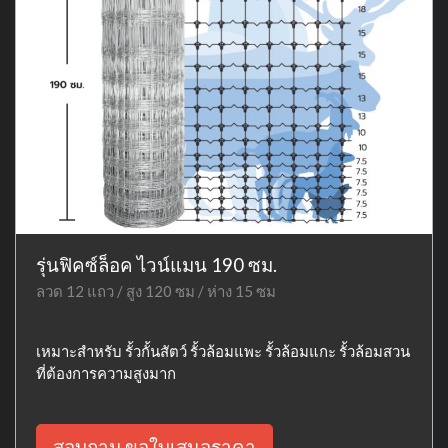
รุ่นฟิคซ์ล็อค ไวน์แมน 190 ซม.
ลวด 12 แถว / สูง 120 ซม / ห่าง 15 ซม
เหมาะสำหรับ รั้วกั้นสัตว์ รั้วล้อมแพะ รั้วล้อมแกะ รั้วล้อมสวน
ที่ต้องการความสูงมาก
สอบถาม ขอใบเสนอราคา