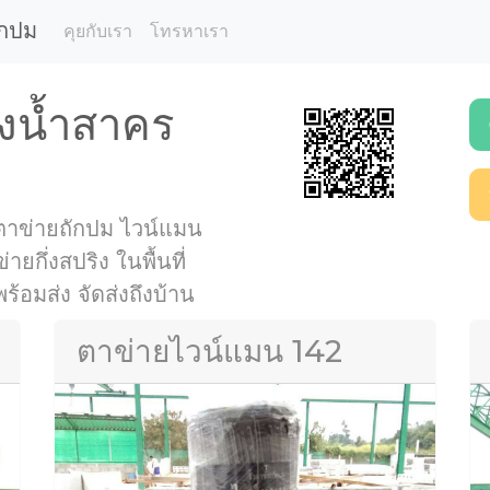
ักปม
คุยกับเรา
โทรหาเรา
งน้ำสาคร
 ตาข่ายถักปม ไวน์แมน
กึ่งสปริง ในพื้นที่
้อมส่ง จัดส่งถึงบ้าน
ตาข่ายไวน์แมน 142