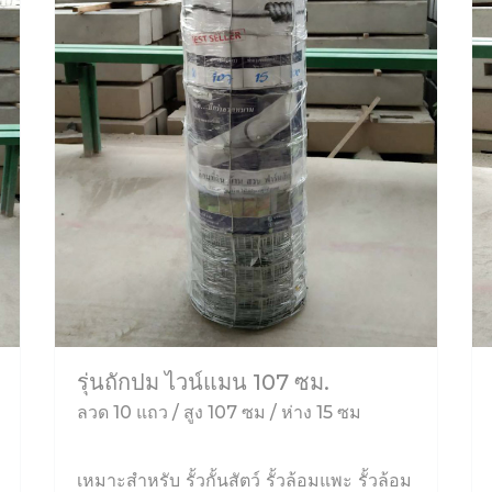
รุ่นถักปม ไวน์แมน 107 ซม.
ลวด 10 แถว / สูง 107 ซม / ห่าง 15 ซม
เหมาะสำหรับ รั้วกั้นสัตว์ รั้วล้อมแพะ รั้วล้อม