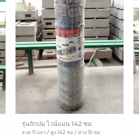
รุ่นถักปม ไวน์แมน 142 ซม
ลวด 11 แถว / สูง 142 ซม / ห่าง 15 ซม