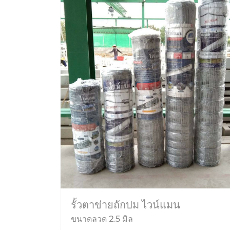
รั้วตาข่ายถักปม ไวน์แมน
ขนาดลวด 2.5 มิล