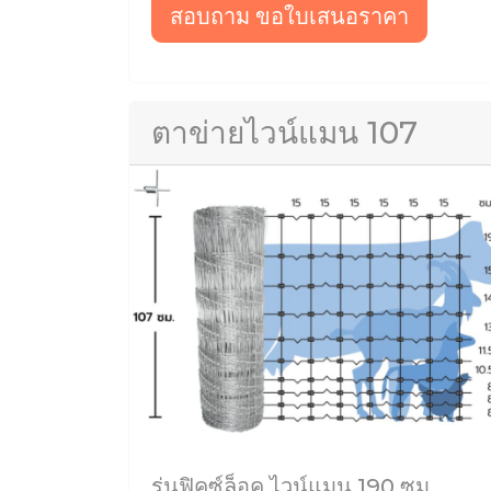
สอบถาม ขอใบเสนอราคา
ตาข่ายไวน์แมน 107
รุ่นฟิคซ์ล็อค ไวน์แมน 190 ซม.