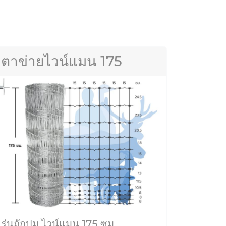
ตาข่ายไวน์แมน 175
รุ่นถักปม ไวน์แมน 175 ซม.