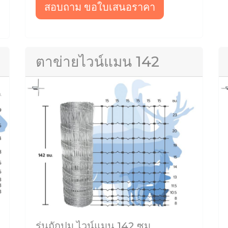
สอบถาม ขอใบเสนอราคา
ตาข่ายไวน์แมน 142
รุ่นถักปม ไวน์แมน 142 ซม.