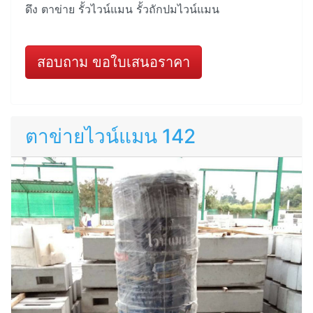
ดึง ตาข่าย รั้วไวน์แมน รั้วถักปมไวน์แมน
สอบถาม ขอใบเสนอราคา
ตาข่ายไวน์แมน 142