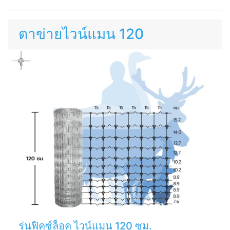
ตาข่ายไวน์แมน 120
รุ่นฟิคซ์ล็อค ไวน์แมน 120 ซม.