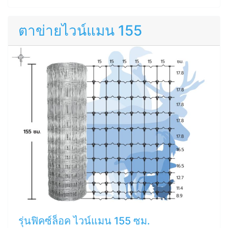
ตาข่ายไวน์แมน 155
รุ่นฟิคซ์ล็อค ไวน์แมน 155 ซม.