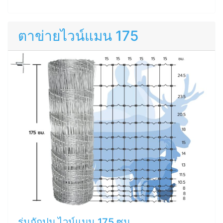
ตาข่ายไวน์แมน 175
รุ่นถักปม ไวน์แมน 175 ซม.