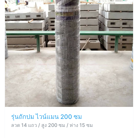
รุ่นถักปม ไวน์แมน 200 ซม
ลวด 14 แถว / สูง 200 ซม / ห่าง 15 ซม