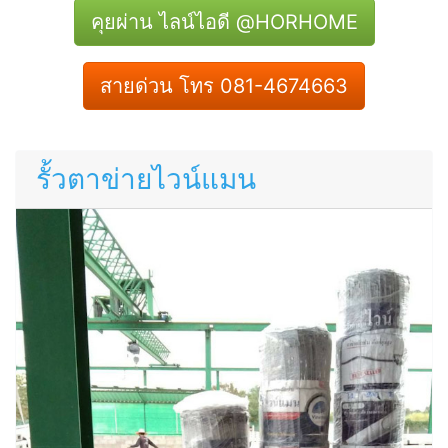
คุยผ่าน ไลน์ไอดี @HORHOME
สายด่วน โทร 081-4674663
รั้วตาข่ายไวน์แมน