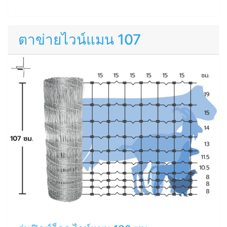
ตาข่ายไวน์แมน 107