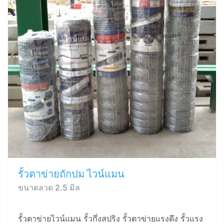
รั้วตาข่ายถักปม ไวน์แมน
ขนาดลวด 2.5 มิล
รั้วตาข่ายไวน์แมน รั้วกึ่งสปริง รั้วตาข่ายแรงดึง รั้วแรง