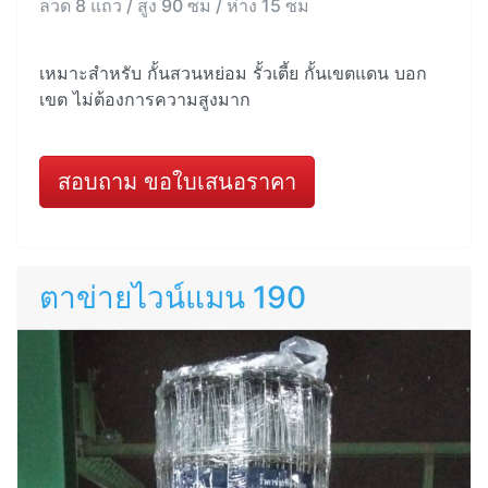
ลวด 8 แถว / สูง 90 ซม / ห่าง 15 ซม
เหมาะสำหรับ กั้นสวนหย่อม รั้วเตี้ย กั้นเขตแดน บอก
เขต ไม่ต้องการความสูงมาก
สอบถาม ขอใบเสนอราคา
ตาข่ายไวน์แมน 190