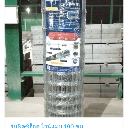
รุ่นฟิคซ์ล็อค ไวน์แมน 190 ซม.