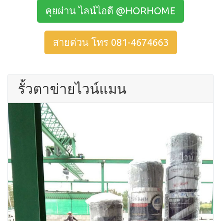
คุยผ่าน ไลน์ไอดี @HORHOME
สายด่วน โทร 081-4674663
รั้วตาข่ายไวน์แมน