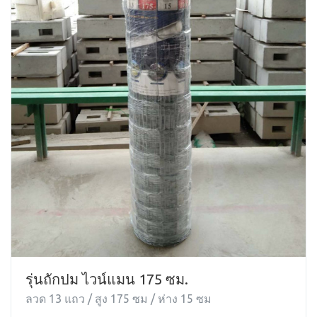
รุ่นถักปม ไวน์แมน 175 ซม.
ลวด 13 แถว / สูง 175 ซม / ห่าง 15 ซม