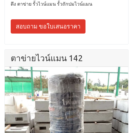
ดึง ตาข่าย รั้วไวน์แมน รั้วถักปมไวน์แมน
สอบถาม ขอใบเสนอราคา
ตาข่ายไวน์แมน 142