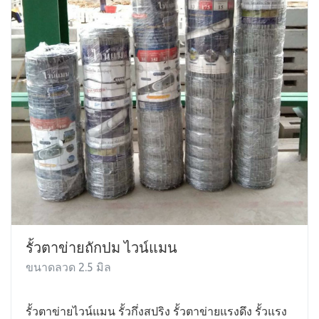
รั้วตาข่ายถักปม ไวน์แมน
ขนาดลวด 2.5 มิล
รั้วตาข่ายไวน์แมน รั้วกึ่งสปริง รั้วตาข่ายแรงดึง รั้วแรง