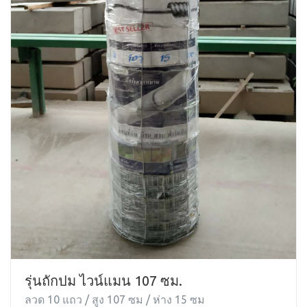
รุ่นถักปม ไวน์แมน 107 ซม.
ลวด 10 แถว / สูง 107 ซม / ห่าง 15 ซม