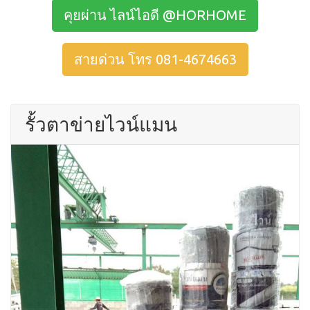
คุยผ่าน ไลน์ไอดี @HORHOME
สายด่วน โทร 081-4674663
รั้วตาข่ายไวน์แมน