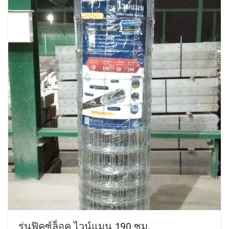
รุ่นฟิคซ์ล็อค ไวน์แมน 190 ซม.