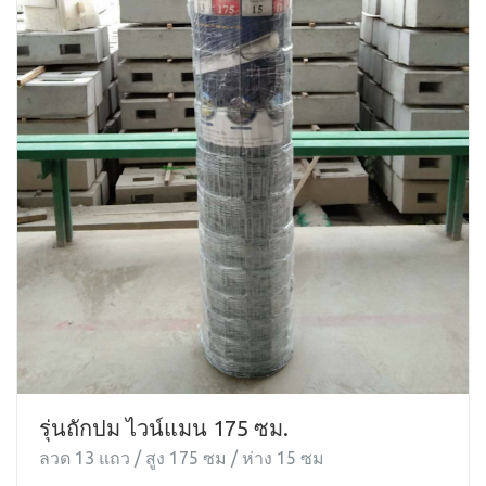
รุ่นถักปม ไวน์แมน 175 ซม.
ลวด 13 แถว / สูง 175 ซม / ห่าง 15 ซม