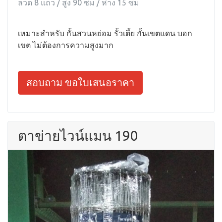
ลวด 8 แถว / สูง 90 ซม / ห่าง 15 ซม
เหมาะสำหรับ กั้นสวนหย่อม รั้วเตี้ย กั้นเขตแดน บอก
เขต ไม่ต้องการความสูงมาก
สอบถาม ขอใบเสนอราคา
ตาข่ายไวน์แมน 190