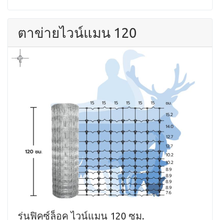
ตาข่ายไวน์แมน 120
รุ่นฟิคซ์ล็อค ไวน์แมน 120 ซม.