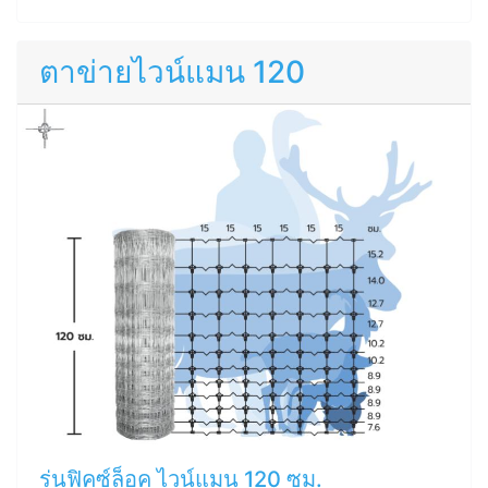
ตาข่ายไวน์แมน 120
รุ่นฟิคซ์ล็อค ไวน์แมน 120 ซม.