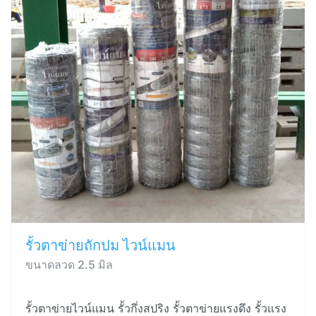
รั้วตาข่ายถักปม ไวน์แมน
ขนาดลวด 2.5 มิล
รั้วตาข่ายไวน์แมน รั้วกึ่งสปริง รั้วตาข่ายแรงดึง รั้วแรง