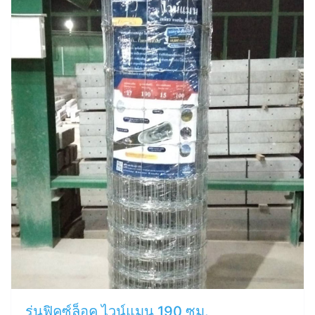
รุ่นฟิคซ์ล็อค ไวน์แมน 190 ซม.