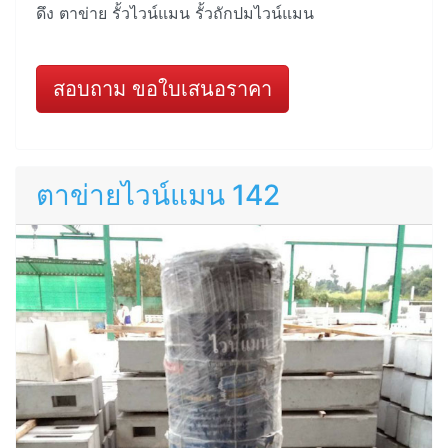
ดึง ตาข่าย รั้วไวน์แมน รั้วถักปมไวน์แมน
สอบถาม ขอใบเสนอราคา
ตาข่ายไวน์แมน 142