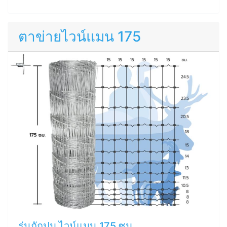
ตาข่ายไวน์แมน 175
รุ่นถักปม ไวน์แมน 175 ซม.