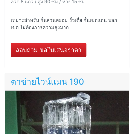
ลวด 8 แถว / สูง 90 ซม / ห่าง 15 ซม
เหมาะสำหรับ กั้นสวนหย่อม รั้วเตี้ย กั้นเขตแดน บอก
เขต ไม่ต้องการความสูงมาก
สอบถาม ขอใบเสนอราคา
ตาข่ายไวน์แมน 190