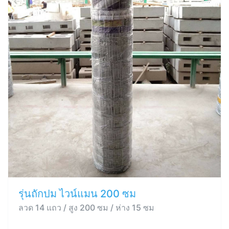
รุ่นถักปม ไวน์แมน 200 ซม
ลวด 14 แถว / สูง 200 ซม / ห่าง 15 ซม