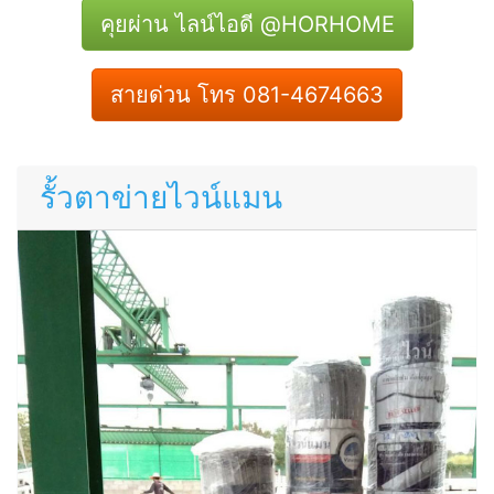
คุยผ่าน ไลน์ไอดี @HORHOME
สายด่วน โทร 081-4674663
รั้วตาข่ายไวน์แมน