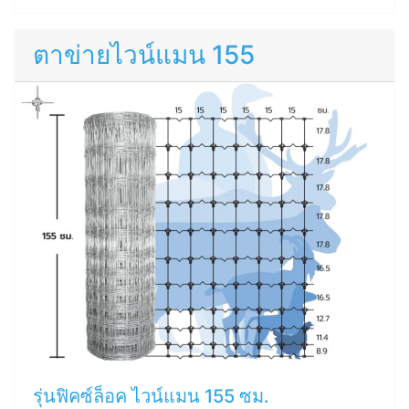
ตาข่ายไวน์แมน 155
รุ่นฟิคซ์ล็อค ไวน์แมน 155 ซม.