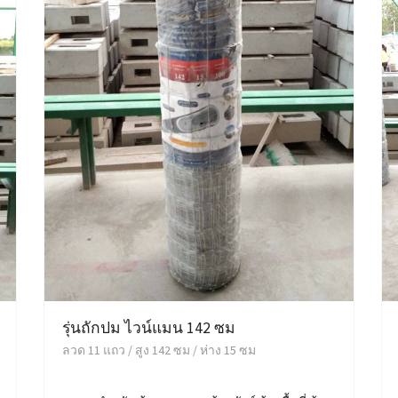
รุ่นถักปม ไวน์แมน 142 ซม
ลวด 11 แถว / สูง 142 ซม / ห่าง 15 ซม