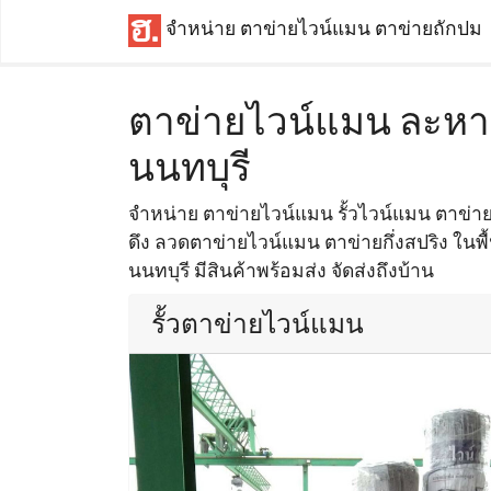
จำหน่าย ตาข่ายไวน์แมน ตาข่ายถักปม
ตาข่ายไวน์แมน ละหา
นนทบุรี
จำหน่าย ตาข่ายไวน์แมน รั้วไวน์แมน ตาข่า
ดึง ลวดตาข่ายไวน์แมน ตาข่ายกึ่งสปริง ในพื
นนทบุรี มีสินค้าพร้อมส่ง จัดส่งถึงบ้าน
รั้วตาข่ายไวน์แมน