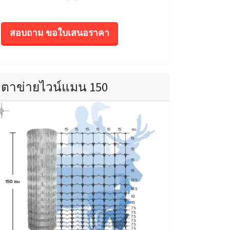
สอบถาม ขอใบเสนอราคา
ตาข่ายไวน์แมน 150