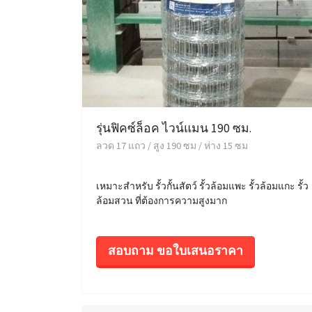
รุ่นฟิคซ์ล็อค ไวน์แมน 190 ซม.
ลวด 17 แถว / สูง 190 ซม / ห่าง 15 ซม
เหมาะสำหรับ รั้วกั้นสัตว์ รั้วล้อมแพะ รั้วล้อมแกะ รั้ว
ล้อมสวน ที่ต้องการความสูงมาก
สอบถาม ขอใบเสนอราคา