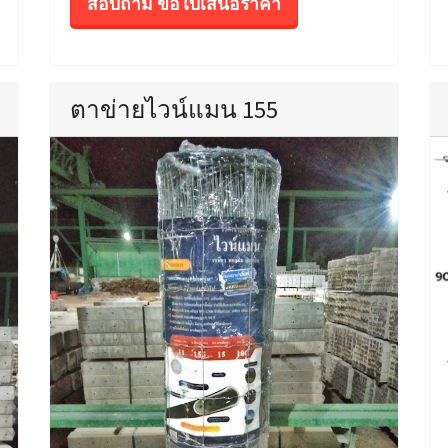
สอบถาม ขอใบเสนอราคา
ตาข่ายไวน์แมน 155