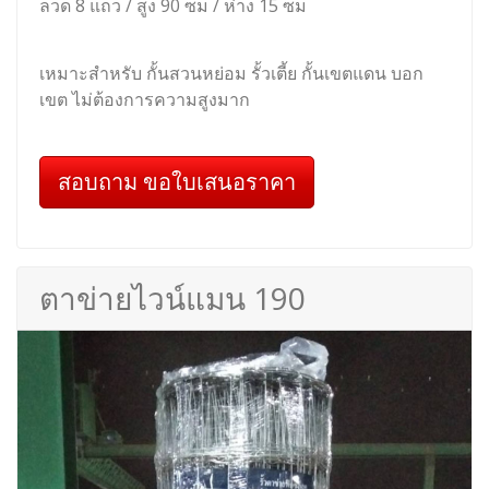
ลวด 8 แถว / สูง 90 ซม / ห่าง 15 ซม
เหมาะสำหรับ กั้นสวนหย่อม รั้วเตี้ย กั้นเขตแดน บอก
เขต ไม่ต้องการความสูงมาก
สอบถาม ขอใบเสนอราคา
ตาข่ายไวน์แมน 190