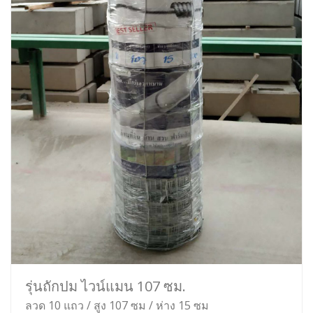
รุ่นถักปม ไวน์แมน 107 ซม.
ลวด 10 แถว / สูง 107 ซม / ห่าง 15 ซม