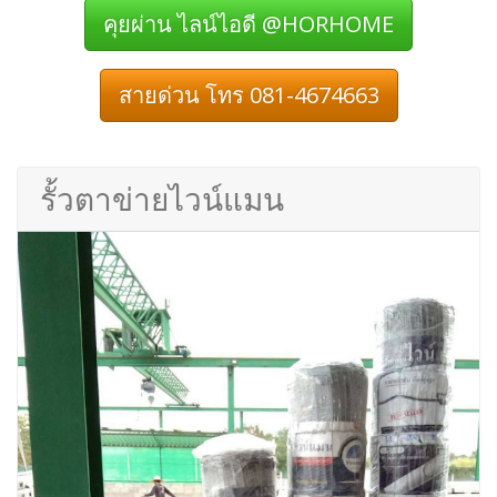
คุยผ่าน ไลน์ไอดี @HORHOME
สายด่วน โทร 081-4674663
รั้วตาข่ายไวน์แมน