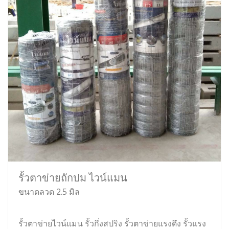
รั้วตาข่ายถักปม ไวน์แมน
ขนาดลวด 2.5 มิล
รั้วตาข่ายไวน์แมน รั้วกึ่งสปริง รั้วตาข่ายแรงดึง รั้วแรง