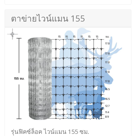
ตาข่ายไวน์แมน 155
รุ่นฟิคซ์ล็อค ไวน์แมน 155 ซม.