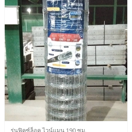
รุ่นฟิคซ์ล็อค ไวน์แมน 190 ซม.