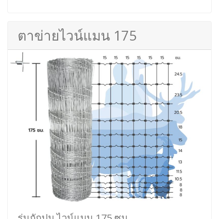
ตาข่ายไวน์แมน 175
รุ่นถักปม ไวน์แมน 175 ซม.