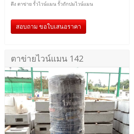
ดึง ตาข่าย รั้วไวน์แมน รั้วถักปมไวน์แมน
สอบถาม ขอใบเสนอราคา
ตาข่ายไวน์แมน 142