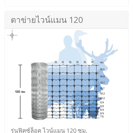
ตาข่ายไวน์แมน 120
รุ่นฟิคซ์ล็อค ไวน์แมน 120 ซม.