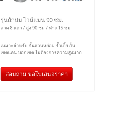
รุ่นถักปม ไวน์แมน 90 ซม.
ลวด 8 แถว / สูง 90 ซม / ห่าง 15 ซม
เหมาะสำหรับ กั้นสวนหย่อม รั้วเตี้ย กั้น
เขตแดน บอกเขต ไม่ต้องการความสูงมาก
สอบถาม ขอใบเสนอราคา