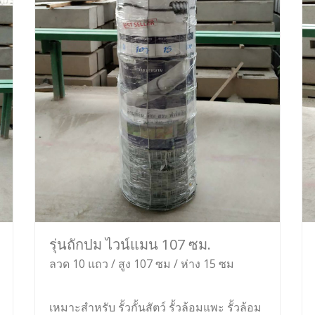
รุ่นถักปม ไวน์แมน 107 ซม.
ลวด 10 แถว / สูง 107 ซม / ห่าง 15 ซม
เหมาะสำหรับ รั้วกั้นสัตว์ รั้วล้อมแพะ รั้วล้อม