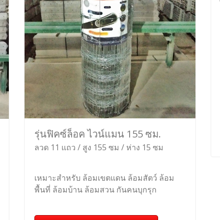
รุ่นฟิคซ์ล็อค ไวน์แมน 155 ซม.
ลวด 11 แถว / สูง 155 ซม / ห่าง 15 ซม
เหมาะสำหรับ ล้อมเขตแดน ล้อมสัตว์ ล้อม
พื้นที่ ล้อมบ้าน ล้อมสวน กันคนบุกรุก