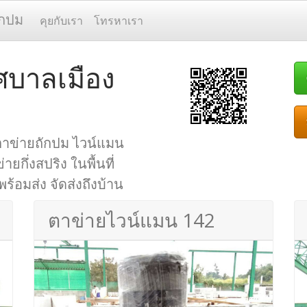
ักปม
คุยกับเรา
โทรหาเรา
ศบาลเมือง
ตาข่ายถักปม ไวน์แมน
กึ่งสปริง ในพื้นที่
ร้อมส่ง จัดส่งถึงบ้าน
ตาข่ายไวน์แมน 142