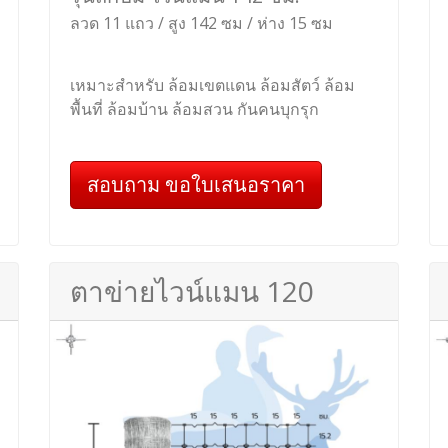
ลวด 11 แถว / สูง 142 ซม / ห่าง 15 ซม
เหมาะสำหรับ ล้อมเขตแดน ล้อมสัตว์ ล้อม
พื้นที่ ล้อมบ้าน ล้อมสวน กันคนบุกรุก
สอบถาม ขอใบเสนอราคา
ตาข่ายไวน์แมน 120