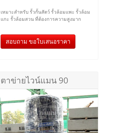
เหมาะสำหรับ รั้วกั้นสัตว์ รั้วล้อมแพะ รั้วล้อม
แกะ รั้วล้อมสวน ที่ต้องการความสูงมาก
สอบถาม ขอใบเสนอราคา
ตาข่ายไวน์แมน 90