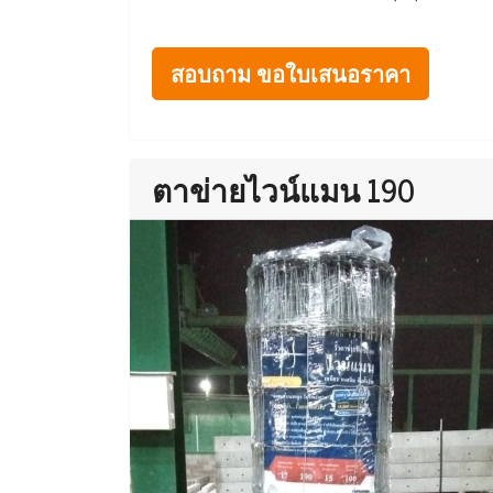
สอบถาม ขอใบเสนอราคา
ตาข่ายไวน์แมน 190