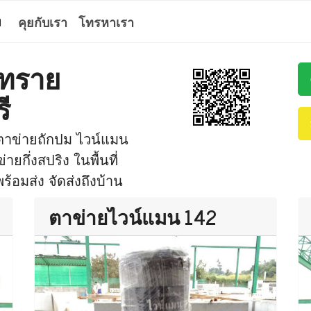
ม
คุยกับเรา
โทรหาเรา
าทราย
ี
 ตาข่ายถักปม ไวน์แมน
กึ่งสปริง ในพื้นที่
ร้อมส่ง จัดส่งถึงบ้าน
ตาข่ายไวน์แมน 142