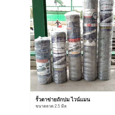
รั้วตาข่ายถักปม ไวน์แมน
ขนาดลวด 2.5 มิล