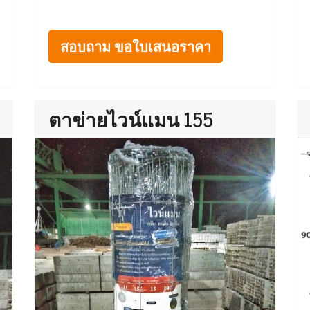
สอบถาม ขอใบเสนอราคา
ตาข่ายไวน์แมน 155