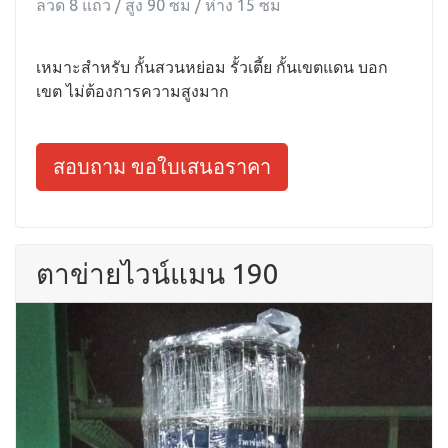
ลวด 8 แถว / สูง 90 ซม / ห่าง 15 ซม
เหมาะสำหรับ กั้นสวนหย่อม รั้วเตี้ย กั้นเขตแดน บอก
เขต ไม่ต้องการความสูงมาก
สอบถาม ขอใบเสนอราคา
ตาข่ายไวน์แมน 190