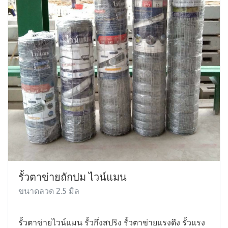
รั้วตาข่ายถักปม ไวน์แมน
ขนาดลวด 2.5 มิล
รั้วตาข่ายไวน์แมน รั้วกึ่งสปริง รั้วตาข่ายแรงดึง รั้วแรง