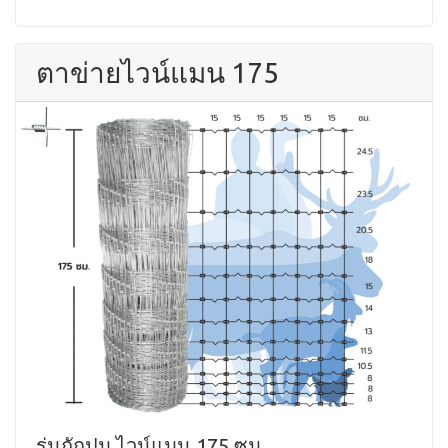
ตาข่ายไวน์แมน 175
รุ่นถักปม ไวน์แมน 175 ซม.