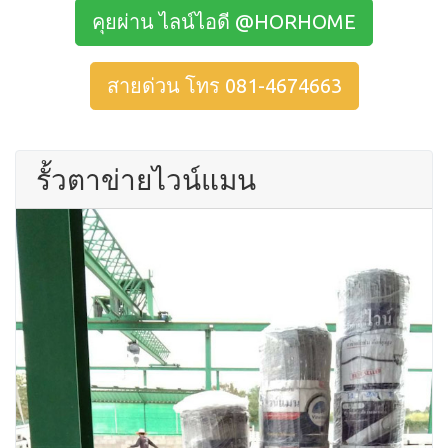
คุยผ่าน ไลน์ไอดี @HORHOME
สายด่วน โทร 081-4674663
รั้วตาข่ายไวน์แมน