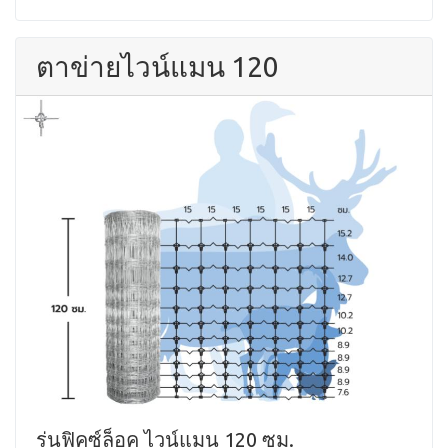
ตาข่ายไวน์แมน 120
รุ่นฟิคซ์ล็อค ไวน์แมน 120 ซม.