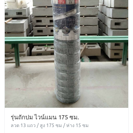
รุ่นถักปม ไวน์แมน 175 ซม.
ลวด 13 แถว / สูง 175 ซม / ห่าง 15 ซม