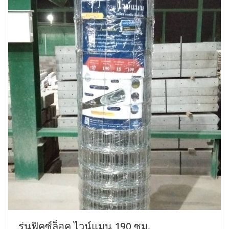
รุ่นฟิคซ์ล็อค ไวน์แมน 190 ซม.