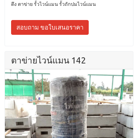
ดึง ตาข่าย รั้วไวน์แมน รั้วถักปมไวน์แมน
สอบถาม ขอใบเสนอราคา
ตาข่ายไวน์แมน 142