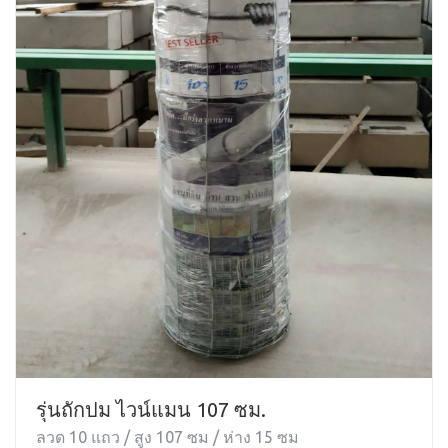
รุ่นถักปม ไวน์แมน 107 ซม.
ลวด 10 แถว / สูง 107 ซม / ห่าง 15 ซม