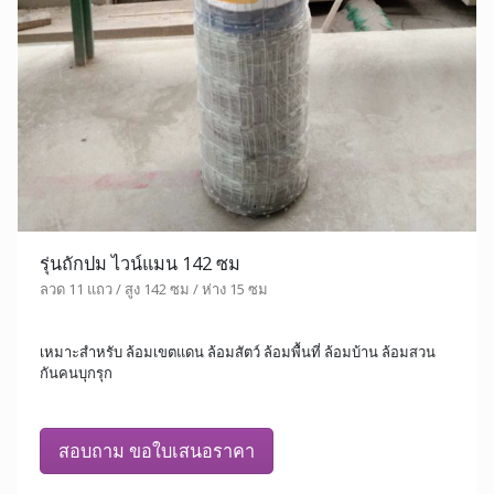
รุ่นถักปม ไวน์แมน 142 ซม
ลวด 11 แถว / สูง 142 ซม / ห่าง 15 ซม
เหมาะสำหรับ ล้อมเขตแดน ล้อมสัตว์ ล้อมพื้นที่ ล้อมบ้าน ล้อมสวน
กันคนบุกรุก
สอบถาม ขอใบเสนอราคา