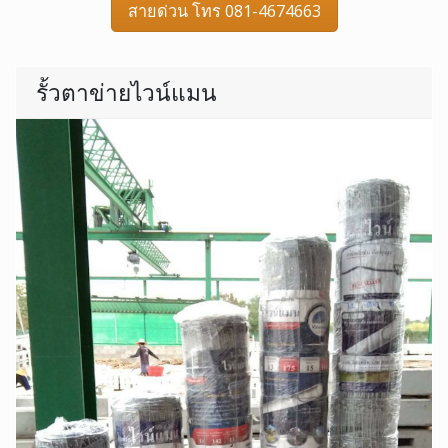
สายด่วน โทร 081-4674663
รั้วตาข่ายไวน์แมน