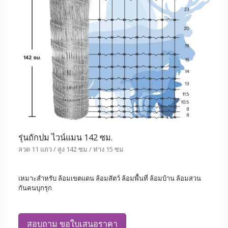
รุ่นถักปม ไวน์แมน 142 ซม.
ลวด 11 แถว / สูง 142 ซม / ห่าง 15 ซม
เหมาะสำหรับ ล้อมเขตแดน ล้อมสัตว์ ล้อมพื้นที่ ล้อมบ้าน ล้อมสวน
กันคนบุกรุก
สอบถาม ขอใบเสนอราคา