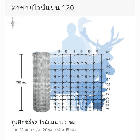
ตาข่ายไวน์แมน 120
รุ่นฟิคซ์ล็อค ไวน์แมน 120 ซม.
ลวด 12 แถว / สูง 120 ซม / ห่าง 15 ซม