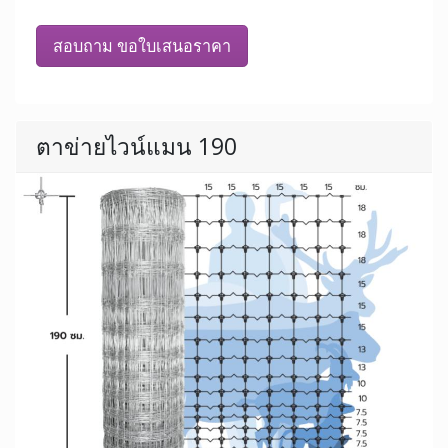
สอบถาม ขอใบเสนอราคา
ตาข่ายไวน์แมน 190