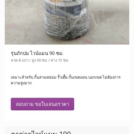
รุ่นถักปม ไวน์แมน 90 ซม.
ลวด 8 แถว / สูง 90 ซม / ห่าง 15 ซม
เหมาะสำหรับ กั้นสวนหย่อม รั้วเตี้ย กั้นเขตแดน บอกเขต ไม่ต้องการ
ความสูงมาก
สอบถาม ขอใบเสนอราคา