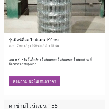
รุ่นฟิคซ์ล็อค ไวน์แมน 190 ซม.
ลวด 17 แถว / สูง 190 ซม / ห่าง 15 ซม
เหมาะสำหรับ รั้วกั้นสัตว์ รั้วล้อมแพะ รั้วล้อมแกะ รั้วล้อมสวน ที่
ต้องการความสูงมาก
สอบถาม ขอใบเสนอราคา
ตาข่ายไวน์แมน 155