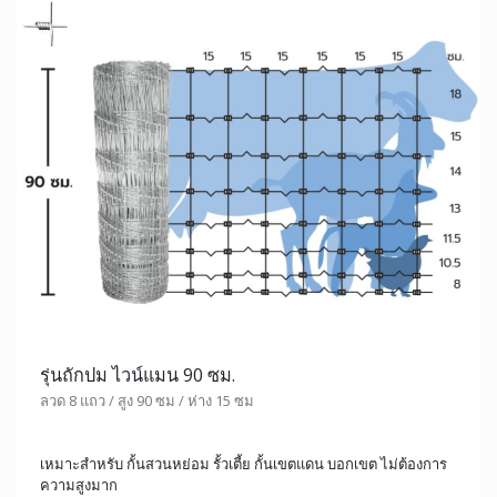
รุ่นถักปม ไวน์แมน 90 ซม.
ลวด 8 แถว / สูง 90 ซม / ห่าง 15 ซม
เหมาะสำหรับ กั้นสวนหย่อม รั้วเตี้ย กั้นเขตแดน บอกเขต ไม่ต้องการ
ความสูงมาก