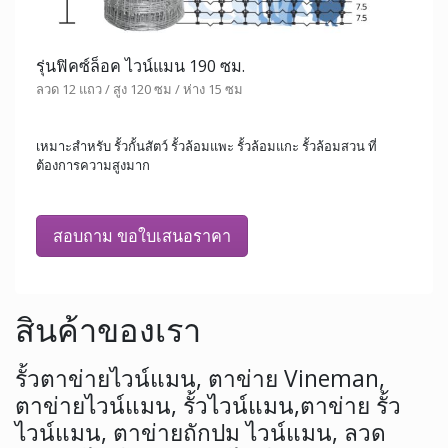
รุ่นฟิคซ์ล็อค ไวน์แมน 190 ซม.
ลวด 12 แถว / สูง 120 ซม / ห่าง 15 ซม
เหมาะสำหรับ รั้วกั้นสัตว์ รั้วล้อมแพะ รั้วล้อมแกะ รั้วล้อมสวน ที่
ต้องการความสูงมาก
สอบถาม ขอใบเสนอราคา
สินค้าของเรา
รั้วตาข่ายไวน์แมน, ตาข่าย Vineman,
ตาข่ายไวน์แมน, รั้วไวน์แมน,ตาข่าย รั้ว
ไวน์แมน, ตาข่ายถักปม ไวน์แมน, ลวด