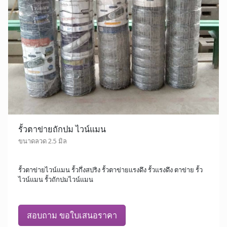
รั้วตาข่ายถักปม ไวน์แมน
ขนาดลวด 2.5 มิล
รั้วตาข่ายไวน์แมน รั้วกึ่งสปริง รั้วตาข่ายแรงดึง รั้วแรงดึง ตาข่าย รั้ว
ไวน์แมน รั้วถักปมไวน์แมน
สอบถาม ขอใบเสนอราคา