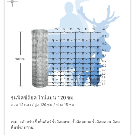
รุ่นฟิคซ์ล็อค ไวน์แมน 120 ซม.
ลวด 12 แถว / สูง 120 ซม / ห่าง 15 ซม
เหมาะสำหรับ รั้วกั้นสัตว์ รั้วล้อมแพะ รั้วล้อมแกะ รั้วล้อมสวน ล้อม
พื้นที่รอบบ้าน