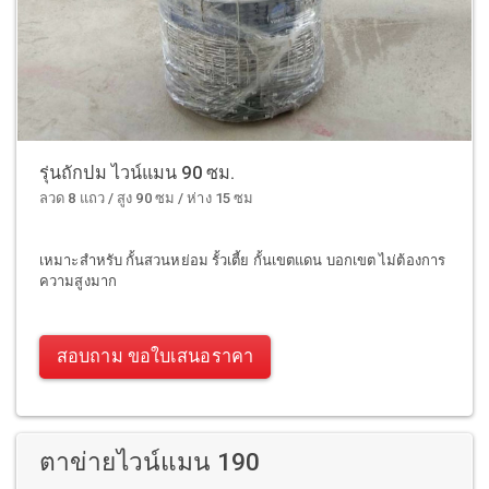
รุ่นถักปม ไวน์แมน 90 ซม.
ลวด 8 แถว / สูง 90 ซม / ห่าง 15 ซม
เหมาะสำหรับ กั้นสวนหย่อม รั้วเตี้ย กั้นเขตแดน บอกเขต ไม่ต้องการ
ความสูงมาก
สอบถาม ขอใบเสนอราคา
ตาข่ายไวน์แมน 190