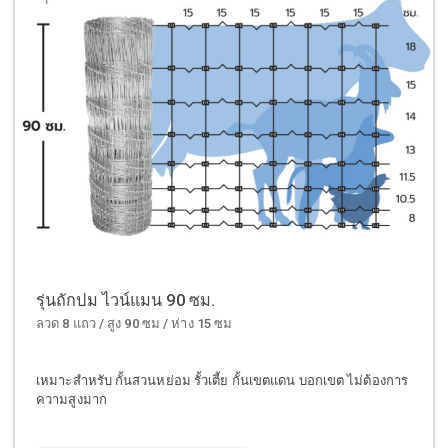
รุ่นถักปม ไวน์แมน 90 ซม.
ลวด 8 แถว / สูง 90 ซม / ห่าง 15 ซม
เหมาะสำหรับ กั้นสวนหย่อม รั้วเตี้ย กั้นเขตแดน บอกเขต ไม่ต้องการ
ความสูงมาก