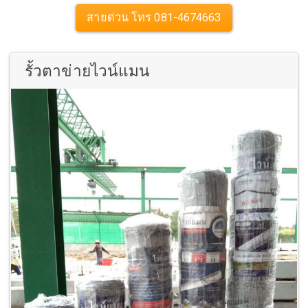
สายด่วน โทร 081-4674663
รั้วตาข่ายไวน์แมน