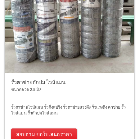
รั้วตาข่ายถักปม ไวน์แมน
ขนาดลวด 2.5 มิล
รั้วตาข่ายไวน์แมน รั้วกึ่งสปริง รั้วตาข่ายแรงดึง รั้วแรงดึง ตาข่าย รั้ว
ไวน์แมน รั้วถักปมไวน์แมน
สอบถาม ขอใบเสนอราคา