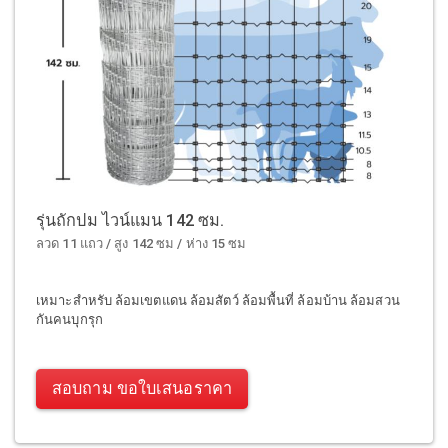
รุ่นถักปม ไวน์แมน 142 ซม.
ลวด 11 แถว / สูง 142 ซม / ห่าง 15 ซม
เหมาะสำหรับ ล้อมเขตแดน ล้อมสัตว์ ล้อมพื้นที่ ล้อมบ้าน ล้อมสวน
กันคนบุกรุก
สอบถาม ขอใบเสนอราคา