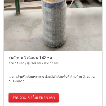
รุ่นถักปม ไวน์แมน 142 ซม
ลวด 11 แถว / สูง 142 ซม / ห่าง 15 ซม
เหมาะสำหรับ ล้อมเขตแดน ล้อมสัตว์ ล้อมพื้นที่ ล้อมบ้าน ล้อมสวน
กันคนบุกรุก
สอบถาม ขอใบเสนอราคา