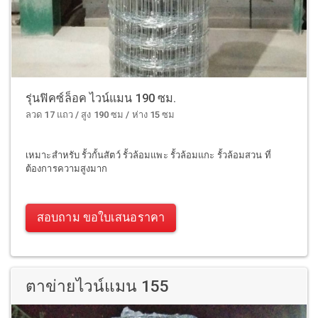
รุ่นฟิคซ์ล็อค ไวน์แมน 190 ซม.
ลวด 17 แถว / สูง 190 ซม / ห่าง 15 ซม
เหมาะสำหรับ รั้วกั้นสัตว์ รั้วล้อมแพะ รั้วล้อมแกะ รั้วล้อมสวน ที่
ต้องการความสูงมาก
สอบถาม ขอใบเสนอราคา
ตาข่ายไวน์แมน 155