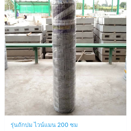
รุ่นถักปม ไวน์แมน 200 ซม