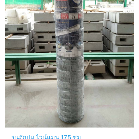
รุ่นถักปม ไวน์แมน 175 ซม.