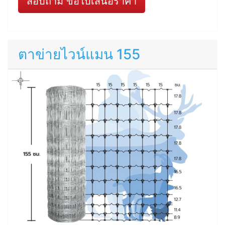
สอบถาม ขอใบเสนอราคา
ตาข่ายไวน์แมน 155