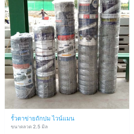
รั้วตาข่ายถักปม ไวน์แมน
ขนาดลวด 2.5 มิล