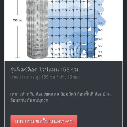
รุ่นฟิคซ์ล็อค ไวน์แมน 155 ซม.
ลวด 11 แถว / สูง 155 ซม / ห่าง 15 ซม
เหมาะสำหรับ ล้อมเขตแดน ล้อมสัตว์ ล้อมพื้นที่ ล้อมบ้าน
ล้อมสวน กันคนบุกรุก
สอบถาม ขอใบเสนอราคา