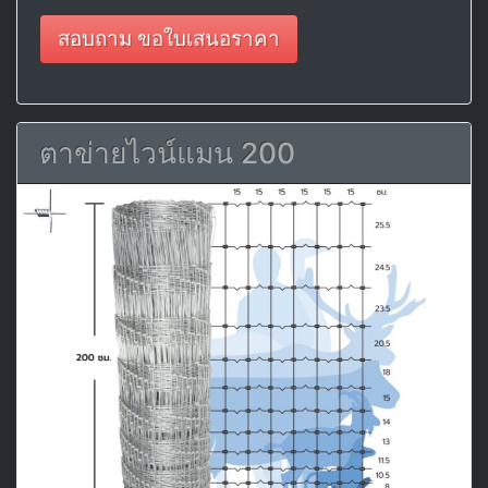
สอบถาม ขอใบเสนอราคา
ตาข่ายไวน์แมน 200