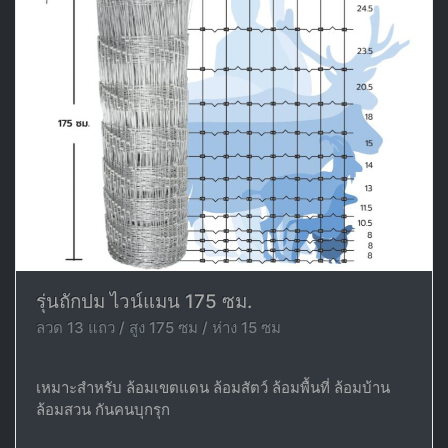
รุ่นถักปม ไวน์แมน 175 ซม.
ลวด 13 แถว / สูง 175 ซม / ห่าง 15 ซม
เหมาะสำหรับ ล้อมเขตแดน ล้อมสัตว์ ล้อมพื้นที่ ล้อมบ้าน
ล้อมสวน กันคนบุกรุก