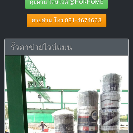
คุยผ่าน ไลน์ไอดี @HORHOME
สายด่วน โทร 081-4674663
รั้วตาข่ายไวน์แมน