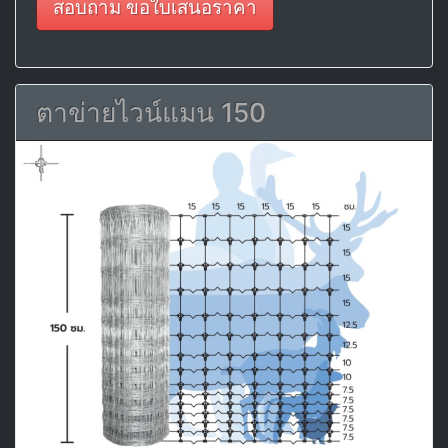
สอบถาม ขอใบเสนอราคา
ตาข่ายไวน์แมน 150