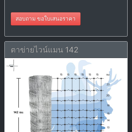
สอบถาม ขอใบเสนอราคา
ตาข่ายไวน์แมน 142