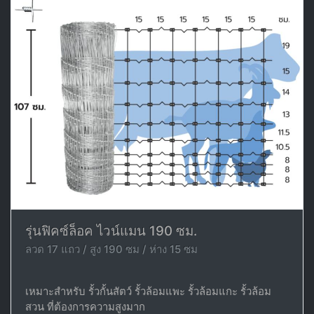
รุ่นฟิคซ์ล็อค ไวน์แมน 190 ซม.
ลวด 17 แถว / สูง 190 ซม / ห่าง 15 ซม
เหมาะสำหรับ รั้วกั้นสัตว์ รั้วล้อมแพะ รั้วล้อมแกะ รั้วล้อม
สวน ที่ต้องการความสูงมาก