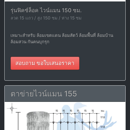
รุ่นฟิคซ์ล็อค ไวน์แมน 150 ซม.
ลวด 15 แถว / สูง 150 ซม / ห่าง 15 ซม
เหมาะสำหรับ ล้อมเขตแดน ล้อมสัตว์ ล้อมพื้นที่ ล้อมบ้าน
ล้อมสวน กันคนบุกรุก
สอบถาม ขอใบเสนอราคา
ตาข่ายไวน์แมน 155