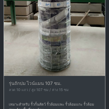
รุ่นถักปม ไวน์แมน 107 ซม.
ลวด 10 แถว / สูง 107 ซม / ห่าง 15 ซม
เหมาะสำหรับ รั้วกั้นสัตว์ รั้วล้อมแพะ รั้วล้อมแกะ รั้วล้อม