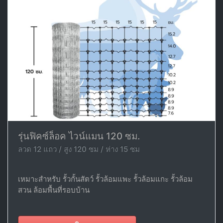
รุ่นฟิคซ์ล็อค ไวน์แมน 120 ซม.
ลวด 12 แถว / สูง 120 ซม / ห่าง 15 ซม
เหมาะสำหรับ รั้วกั้นสัตว์ รั้วล้อมแพะ รั้วล้อมแกะ รั้วล้อม
สวน ล้อมพื้นที่รอบบ้าน