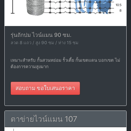
รุ่นถักปม ไวน์แมน 90 ซม.
ลวด 8 แถว / สูง 90 ซม / ห่าง 15 ซม
เหมาะสำหรับ กั้นสวนหย่อม รั้วเตี้ย กั้นเขตแดน บอกเขต ไม่
ต้องการความสูงมาก
สอบถาม ขอใบเสนอราคา
ตาข่ายไวน์แมน 107