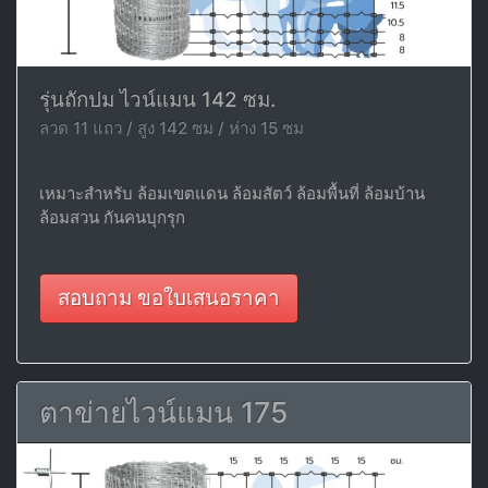
รุ่นถักปม ไวน์แมน 142 ซม.
ลวด 11 แถว / สูง 142 ซม / ห่าง 15 ซม
เหมาะสำหรับ ล้อมเขตแดน ล้อมสัตว์ ล้อมพื้นที่ ล้อมบ้าน
ล้อมสวน กันคนบุกรุก
สอบถาม ขอใบเสนอราคา
ตาข่ายไวน์แมน 175