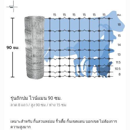
รุ่นถักปม ไวน์แมน 90 ซม.
ลวด 8 แถว / สูง 90 ซม / ห่าง 15 ซม
เหมาะสำหรับ กั้นสวนหย่อม รั้วเตี้ย กั้นเขตแดน บอกเขต ไม่ต้องการ
ความสูงมาก