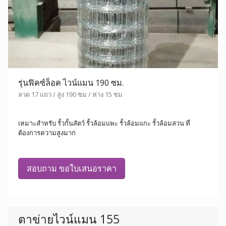
รุ่นฟิคซ์ล็อค ไวน์แมน 190 ซม.
ลวด 17 แถว / สูง 190 ซม / ห่าง 15 ซม
เหมาะสำหรับ รั้วกั้นสัตว์ รั้วล้อมแพะ รั้วล้อมแกะ รั้วล้อมสวน ที่
ต้องการความสูงมาก
สอบถาม ขอใบเสนอราคา
ตาข่ายไวน์แมน 155