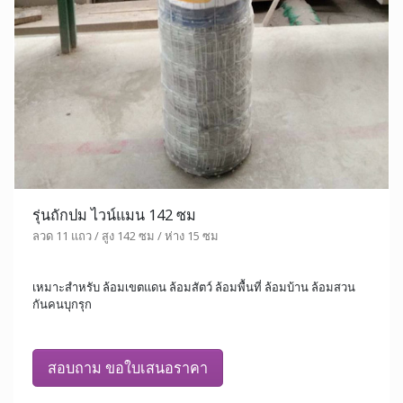
รุ่นถักปม ไวน์แมน 142 ซม
ลวด 11 แถว / สูง 142 ซม / ห่าง 15 ซม
เหมาะสำหรับ ล้อมเขตแดน ล้อมสัตว์ ล้อมพื้นที่ ล้อมบ้าน ล้อมสวน
กันคนบุกรุก
สอบถาม ขอใบเสนอราคา