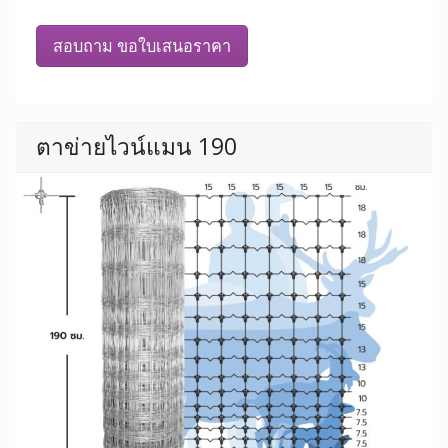
สอบถาม ขอใบเสนอราคา
ตาข่ายไวน์แมน 190