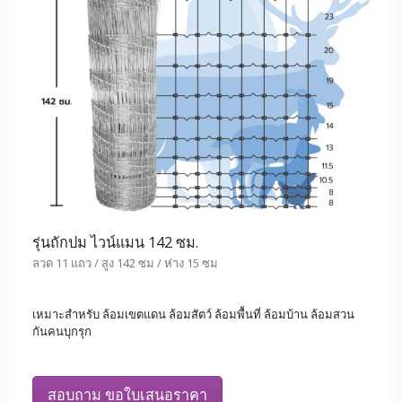
รุ่นถักปม ไวน์แมน 142 ซม.
ลวด 11 แถว / สูง 142 ซม / ห่าง 15 ซม
เหมาะสำหรับ ล้อมเขตแดน ล้อมสัตว์ ล้อมพื้นที่ ล้อมบ้าน ล้อมสวน
กันคนบุกรุก
สอบถาม ขอใบเสนอราคา