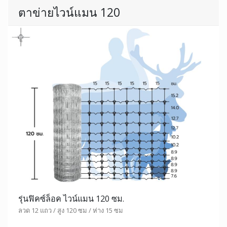
ตาข่ายไวน์แมน 120
รุ่นฟิคซ์ล็อค ไวน์แมน 120 ซม.
ลวด 12 แถว / สูง 120 ซม / ห่าง 15 ซม