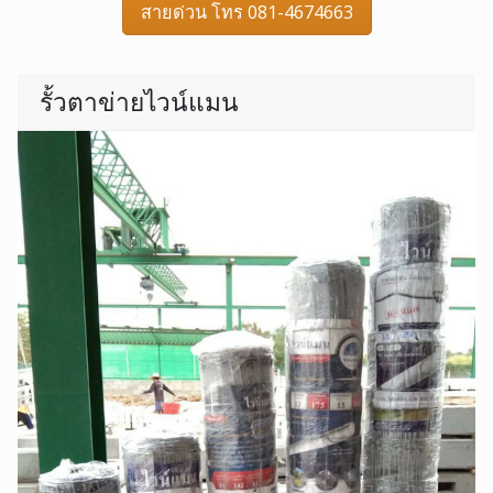
สายด่วน โทร 081-4674663
รั้วตาข่ายไวน์แมน