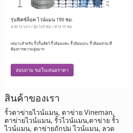
รุ่นฟิคซ์ล็อค ไวน์แมน 190 ซม.
ลวด 12 แถว / สูง 120 ซม / ห่าง 15 ซม
เหมาะสำหรับ รั้วกั้นสัตว์ รั้วล้อมแพะ รั้วล้อมแกะ รั้วล้อมสวน ที่
ต้องการความสูงมาก
สอบถาม ขอใบเสนอราคา
สินค้าของเรา
รั้วตาข่ายไวน์แมน, ตาข่าย Vineman,
ตาข่ายไวน์แมน, รั้วไวน์แมน,ตาข่าย รั้ว
ไวน์แมน, ตาข่ายถักปม ไวน์แมน, ลวด