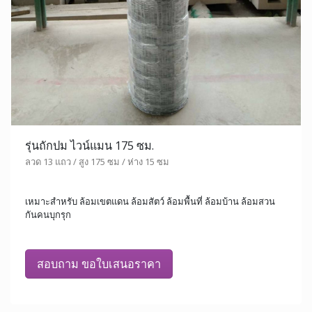
รุ่นถักปม ไวน์แมน 175 ซม.
ลวด 13 แถว / สูง 175 ซม / ห่าง 15 ซม
เหมาะสำหรับ ล้อมเขตแดน ล้อมสัตว์ ล้อมพื้นที่ ล้อมบ้าน ล้อมสวน
กันคนบุกรุก
สอบถาม ขอใบเสนอราคา