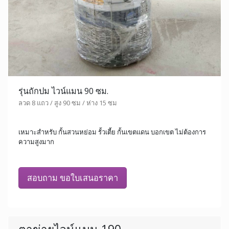
รุ่นถักปม ไวน์แมน 90 ซม.
ลวด 8 แถว / สูง 90 ซม / ห่าง 15 ซม
เหมาะสำหรับ กั้นสวนหย่อม รั้วเตี้ย กั้นเขตแดน บอกเขต ไม่ต้องการ
ความสูงมาก
สอบถาม ขอใบเสนอราคา