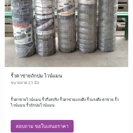
รั้วตาข่ายถักปม ไวน์แมน
ขนาดลวด 2.5 มิล
รั้วตาข่ายไวน์แมน รั้วกึ่งสปริง รั้วตาข่ายแรงดึง รั้วแรงดึง ตาข่าย รั้ว
ไวน์แมน รั้วถักปมไวน์แมน
สอบถาม ขอใบเสนอราคา