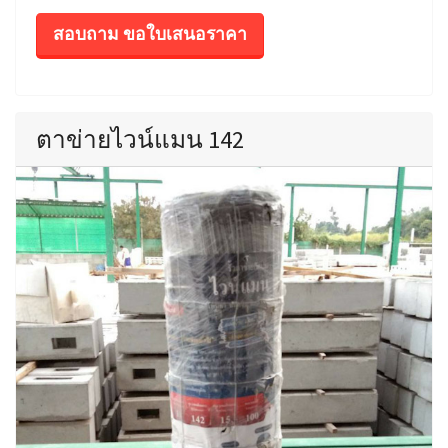
สอบถาม ขอใบเสนอราคา
ตาข่ายไวน์แมน 142