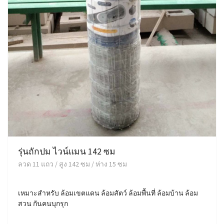
รุ่นถักปม ไวน์แมน 142 ซม
ลวด 11 แถว / สูง 142 ซม / ห่าง 15 ซม
เหมาะสำหรับ ล้อมเขตแดน ล้อมสัตว์ ล้อมพื้นที่ ล้อมบ้าน ล้อม
สวน กันคนบุกรุก