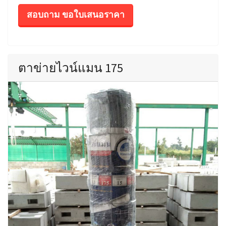
สอบถาม ขอใบเสนอราคา
ตาข่ายไวน์แมน 175