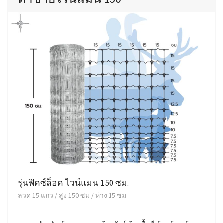
รุ่นฟิคซ์ล็อค ไวน์แมน 150 ซม.
ลวด 15 แถว / สูง 150 ซม / ห่าง 15 ซม