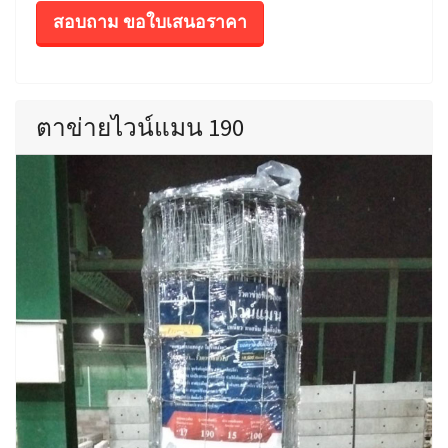
สอบถาม ขอใบเสนอราคา
ตาข่ายไวน์แมน 190