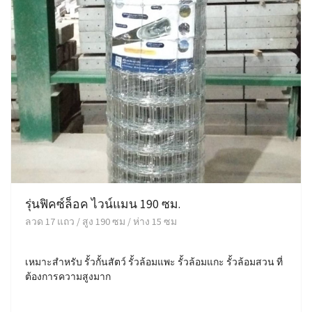
รุ่นฟิคซ์ล็อค ไวน์แมน 190 ซม.
ลวด 17 แถว / สูง 190 ซม / ห่าง 15 ซม
เหมาะสำหรับ รั้วกั้นสัตว์ รั้วล้อมแพะ รั้วล้อมแกะ รั้วล้อมสวน ที่
ต้องการความสูงมาก