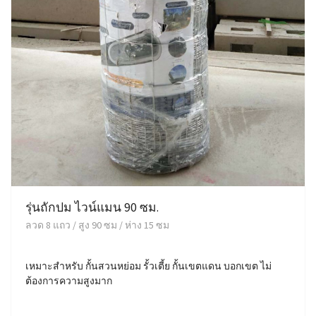
รุ่นถักปม ไวน์แมน 90 ซม.
ลวด 8 แถว / สูง 90 ซม / ห่าง 15 ซม
เหมาะสำหรับ กั้นสวนหย่อม รั้วเตี้ย กั้นเขตแดน บอกเขต ไม่
ต้องการความสูงมาก