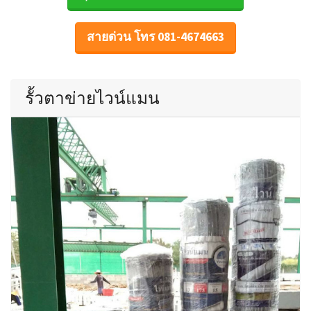
สายด่วน โทร 081-4674663
รั้วตาข่ายไวน์แมน