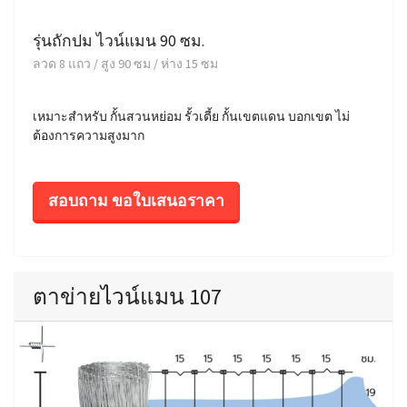
รุ่นถักปม ไวน์แมน 90 ซม.
ลวด 8 แถว / สูง 90 ซม / ห่าง 15 ซม
เหมาะสำหรับ กั้นสวนหย่อม รั้วเตี้ย กั้นเขตแดน บอกเขต ไม่
ต้องการความสูงมาก
สอบถาม ขอใบเสนอราคา
ตาข่ายไวน์แมน 107