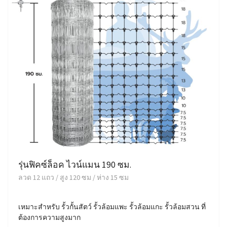
รุ่นฟิคซ์ล็อค ไวน์แมน 190 ซม.
ลวด 12 แถว / สูง 120 ซม / ห่าง 15 ซม
เหมาะสำหรับ รั้วกั้นสัตว์ รั้วล้อมแพะ รั้วล้อมแกะ รั้วล้อมสวน ที่
ต้องการความสูงมาก