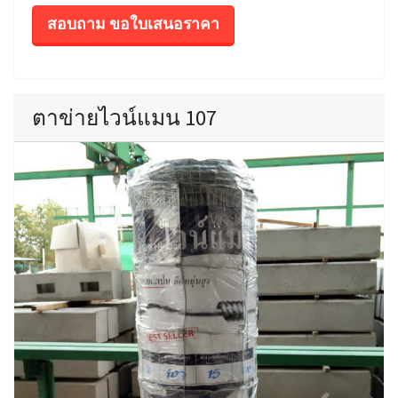
สอบถาม ขอใบเสนอราคา
ตาข่ายไวน์แมน 107