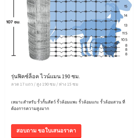
รุ่นฟิคซ์ล็อค ไวน์แมน 190 ซม.
ลวด 17 แถว / สูง 190 ซม / ห่าง 15 ซม
เหมาะสำหรับ รั้วกั้นสัตว์ รั้วล้อมแพะ รั้วล้อมแกะ รั้วล้อมสวน ที่
ต้องการความสูงมาก
สอบถาม ขอใบเสนอราคา