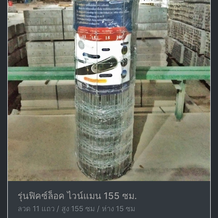
รุ่นฟิคซ์ล็อค ไวน์แมน 155 ซม.
ลวด 11 แถว / สูง 155 ซม / ห่าง 15 ซม