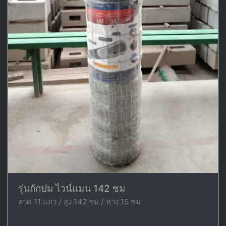
รุ่นถักปม ไวน์แมน 142 ซม
ลวด 11 แถว / สูง 142 ซม / ห่าง 15 ซม