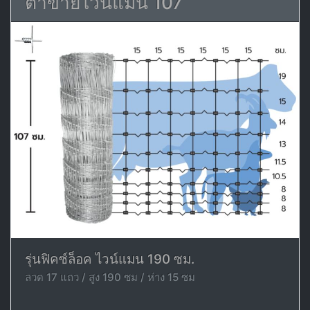
ตาข่ายไวน์แมน 107
รุ่นฟิคซ์ล็อค ไวน์แมน 190 ซม.
ลวด 17 แถว / สูง 190 ซม / ห่าง 15 ซม