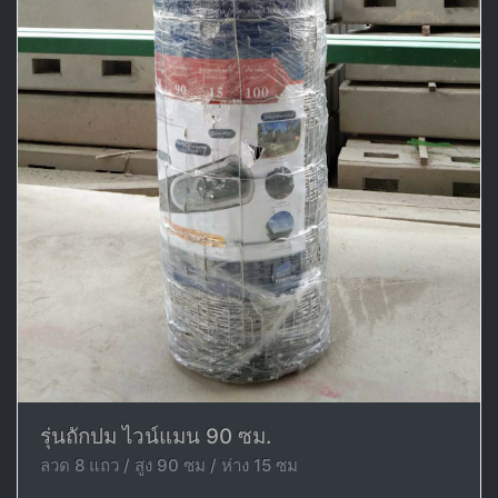
รุ่นถักปม ไวน์แมน 90 ซม.
ลวด 8 แถว / สูง 90 ซม / ห่าง 15 ซม