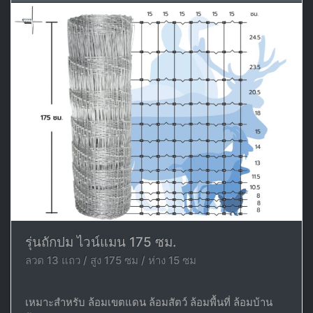
รุ่นถักปม ไวน์แมน 175 ซม.
ลวด 13 แถว / สูง 175 ซม / ห่าง 15 ซม
เหมาะสำหรับ ล้อมเขตแดน ล้อมสัตว์ ล้อมพื้นที่ ล้อมบ้าน