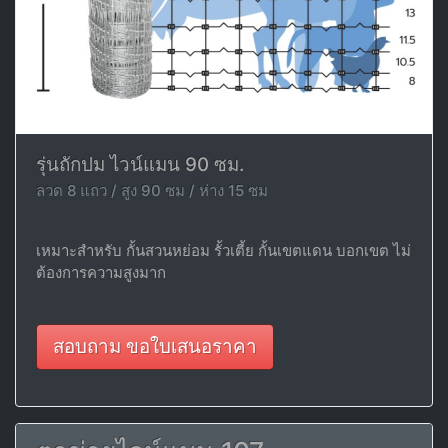
รุ่นถักปม ไวน์แมน 90 ซม.
ลวด 8 แถว / สูง 90 ซม / ห่าง 15 ซม
เหมาะสำหรับ กั้นสวนหย่อม รั้วเตี้ย กั้นเขตแดน บอกเขต ไม่
ต้องการความสูงมาก
สอบถาม ขอใบเสนอราคา