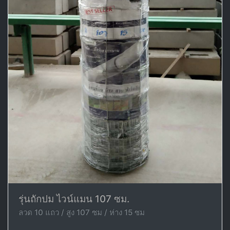
รุ่นถักปม ไวน์แมน 107 ซม.
ลวด 10 แถว / สูง 107 ซม / ห่าง 15 ซม