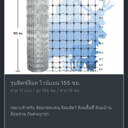
รุ่นฟิคซ์ล็อค ไวน์แมน 155 ซม.
ลวด 11 แถว / สูง 155 ซม / ห่าง 15 ซม
เหมาะสำหรับ ล้อมเขตแดน ล้อมสัตว์ ล้อมพื้นที่ ล้อมบ้าน
ล้อมสวน กันคนบุกรุก