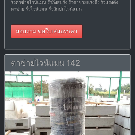
รั้วตาข่ายไวน์แมน รั้วกึ่งสปริง รั้วตาข่ายแรงดึง รั้วแรงดึง
ตาข่าย รั้วไวน์แมน รั้วถักปมไวน์แมน
สอบถาม ขอใบเสนอราคา
ตาข่ายไวน์แมน 142