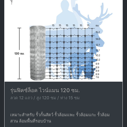
รุ่นฟิคซ์ล็อค ไวน์แมน 120 ซม.
ลวด 12 แถว / สูง 120 ซม / ห่าง 15 ซม
เหมาะสำหรับ รั้วกั้นสัตว์ รั้วล้อมแพะ รั้วล้อมแกะ รั้วล้อม
สวน ล้อมพื้นที่รอบบ้าน