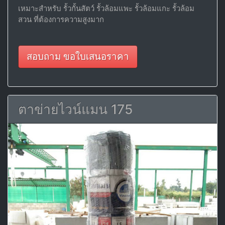
เหมาะสำหรับ รั้วกั้นสัตว์ รั้วล้อมแพะ รั้วล้อมแกะ รั้วล้อม
สวน ที่ต้องการความสูงมาก
สอบถาม ขอใบเสนอราคา
ตาข่ายไวน์แมน 175