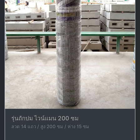
รุ่นถักปม ไวน์แมน 200 ซม
ลวด 14 แถว / สูง 200 ซม / ห่าง 15 ซม