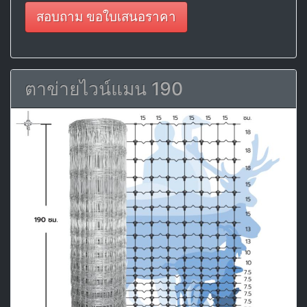
สอบถาม ขอใบเสนอราคา
ตาข่ายไวน์แมน 190