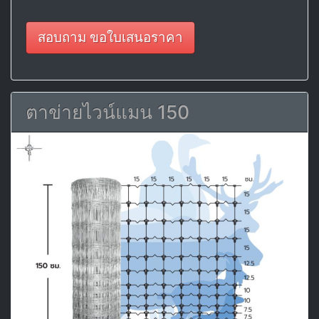
สอบถาม ขอใบเสนอราคา
ตาข่ายไวน์แมน 150