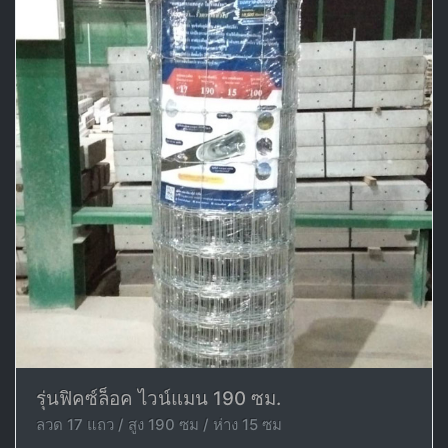
รุ่นฟิคซ์ล็อค ไวน์แมน 190 ซม.
ลวด 17 แถว / สูง 190 ซม / ห่าง 15 ซม