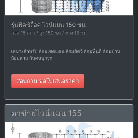
รุ่นฟิคซ์ล็อค ไวน์แมน 150 ซม.
ลวด 15 แถว / สูง 150 ซม / ห่าง 15 ซม
เหมาะสำหรับ ล้อมเขตแดน ล้อมสัตว์ ล้อมพื้นที่ ล้อมบ้าน
ล้อมสวน กันคนบุกรุก
สอบถาม ขอใบเสนอราคา
ตาข่ายไวน์แมน 155