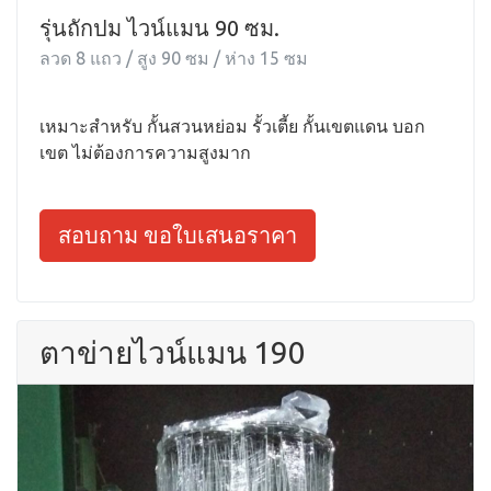
รุ่นถักปม ไวน์แมน 90 ซม.
ลวด 8 แถว / สูง 90 ซม / ห่าง 15 ซม
เหมาะสำหรับ กั้นสวนหย่อม รั้วเตี้ย กั้นเขตแดน บอก
เขต ไม่ต้องการความสูงมาก
สอบถาม ขอใบเสนอราคา
ตาข่ายไวน์แมน 190