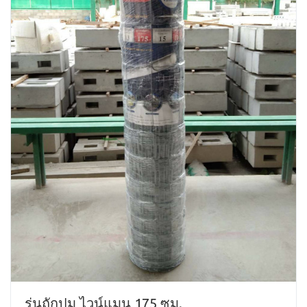
รุ่นถักปม ไวน์แมน 175 ซม.