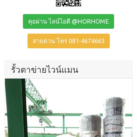
คุยผ่าน ไลน์ไอดี @HORHOME
สายด่วน โทร 081-4674663
รั้วตาข่ายไวน์แมน