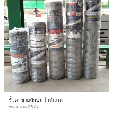
รั้วตาข่ายถักปม ไวน์แมน
ขนาดลวด 2.5 มิล