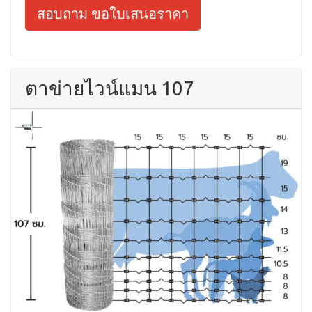
สอบถาม ขอใบเสนอราคา
ตาข่ายไวน์แมน 107