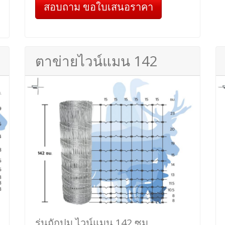
สอบถาม ขอใบเสนอราคา
ตาข่ายไวน์แมน 142
รุ่นถักปม ไวน์แมน 142 ซม.