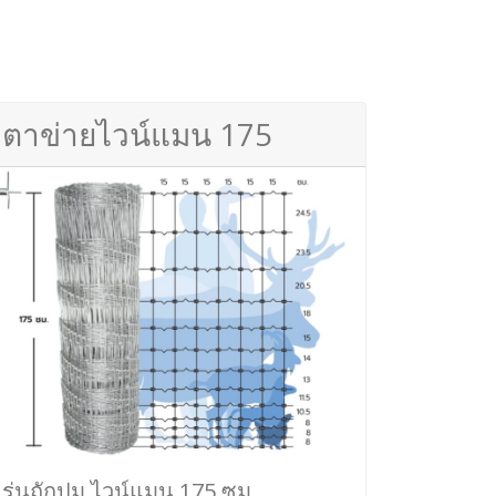
ตาข่ายไวน์แมน 175
รุ่นถักปม ไวน์แมน 175 ซม.