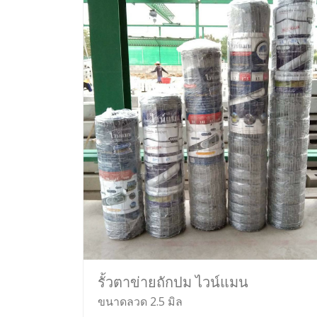
รั้วตาข่ายถักปม ไวน์แมน
ขนาดลวด 2.5 มิล