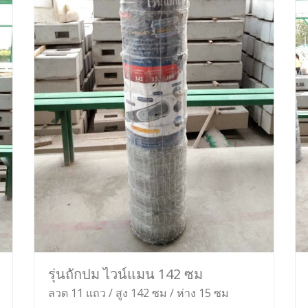
รุ่นถักปม ไวน์แมน 142 ซม
ลวด 11 แถว / สูง 142 ซม / ห่าง 15 ซม