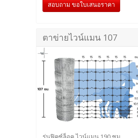
สอบถาม ขอใบเสนอราคา
ตาข่ายไวน์แมน 107
รุ่นฟิคซ์ล็อค ไวน์แมน 190 ซม.