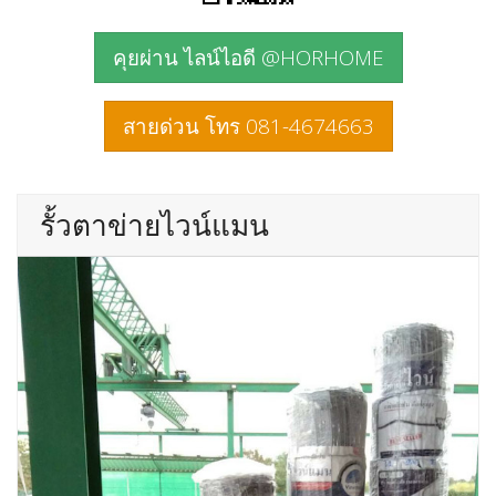
คุยผ่าน ไลน์ไอดี @HORHOME
สายด่วน โทร 081-4674663
รั้วตาข่ายไวน์แมน