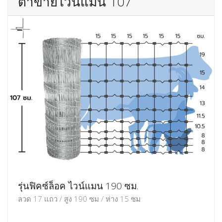
ตาข่ายไวน์แมน 107
รุ่นฟิคซ์ล็อค ไวน์แมน 190 ซม.
ลวด 17 แถว / สูง 190 ซม / ห่าง 15 ซม