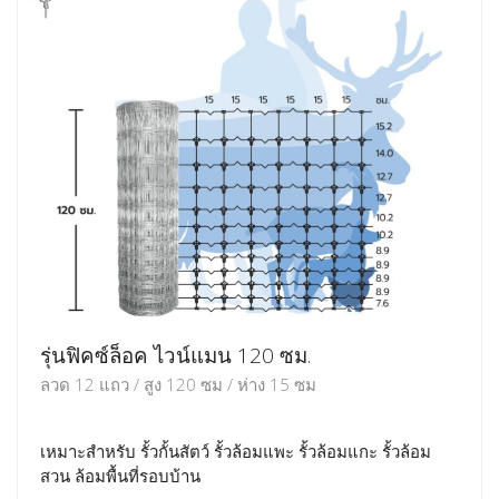
รุ่นฟิคซ์ล็อค ไวน์แมน 120 ซม.
ลวด 12 แถว / สูง 120 ซม / ห่าง 15 ซม
เหมาะสำหรับ รั้วกั้นสัตว์ รั้วล้อมแพะ รั้วล้อมแกะ รั้วล้อม
สวน ล้อมพื้นที่รอบบ้าน