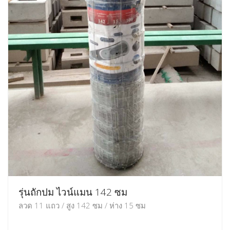
รุ่นถักปม ไวน์แมน 142 ซม
ลวด 11 แถว / สูง 142 ซม / ห่าง 15 ซม