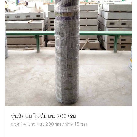
รุ่นถักปม ไวน์แมน 200 ซม
ลวด 14 แถว / สูง 200 ซม / ห่าง 15 ซม