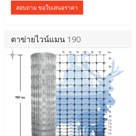
สอบถาม ขอใบเสนอราคา
ตาข่ายไวน์แมน 190