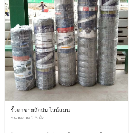
รั้วตาข่ายถักปม ไวน์แมน
ขนาดลวด 2.5 มิล