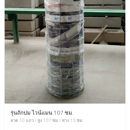
รุ่นถักปม ไวน์แมน 107 ซม.
ลวด 10 แถว / สูง 107 ซม / ห่าง 15 ซม