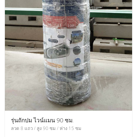
รุ่นถักปม ไวน์แมน 90 ซม.
ลวด 8 แถว / สูง 90 ซม / ห่าง 15 ซม