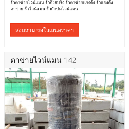
รั้วตาข่ายไวน์แมน รั้วกึ่งสปริง รั้วตาข่ายแรงดึง รั้วแรงดึง
ตาข่าย รั้วไวน์แมน รั้วถักปมไวน์แมน
สอบถาม ขอใบเสนอราคา
ตาข่ายไวน์แมน 142