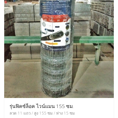
รุ่นฟิคซ์ล็อค ไวน์แมน 155 ซม.
ลวด 11 แถว / สูง 155 ซม / ห่าง 15 ซม