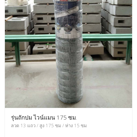
รุ่นถักปม ไวน์แมน 175 ซม.
ลวด 13 แถว / สูง 175 ซม / ห่าง 15 ซม