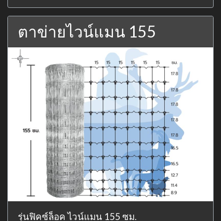
ตาข่ายไวน์แมน 155
รุ่นฟิคซ์ล็อค ไวน์แมน 155 ซม.