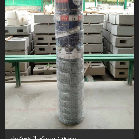
รุ่นถักปม ไวน์แมน 175 ซม.