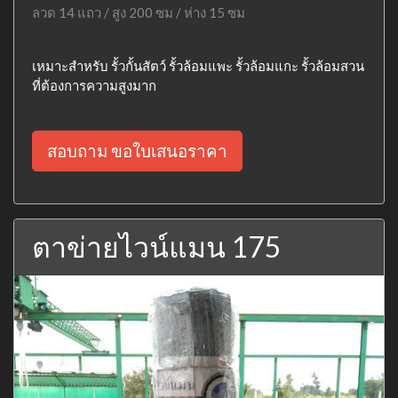
ลวด 14 แถว / สูง 200 ซม / ห่าง 15 ซม
เหมาะสำหรับ รั้วกั้นสัตว์ รั้วล้อมแพะ รั้วล้อมแกะ รั้วล้อมสวน
ที่ต้องการความสูงมาก
สอบถาม ขอใบเสนอราคา
ตาข่ายไวน์แมน 175