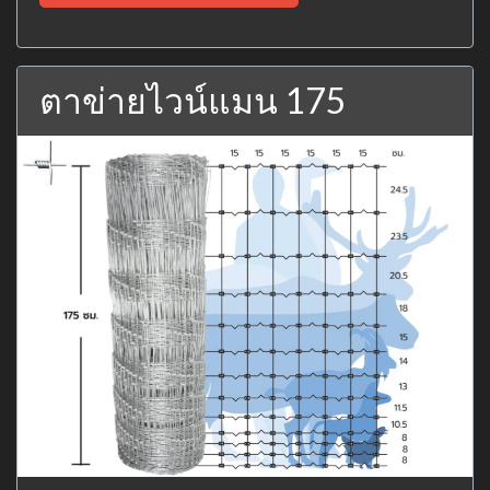
ตาข่ายไวน์แมน 175