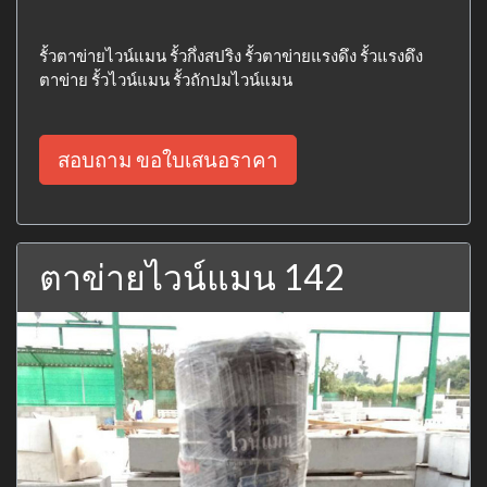
รั้วตาข่ายไวน์แมน รั้วกึ่งสปริง รั้วตาข่ายแรงดึง รั้วแรงดึง
ตาข่าย รั้วไวน์แมน รั้วถักปมไวน์แมน
สอบถาม ขอใบเสนอราคา
ตาข่ายไวน์แมน 142