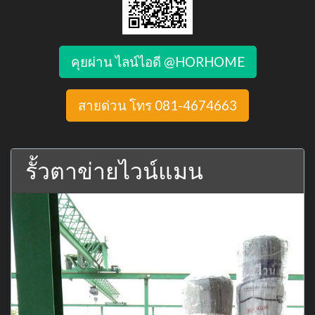
คุยผ่าน ไลน์ไอดี @HORHOME
สายด่วน โทร 081-4674663
รั้วตาข่ายไวน์แมน