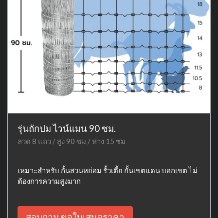
รุ่นถักปม ไวน์แมน 90 ซม.
ลวด 8 แถว / สูง 90 ซม / ห่าง 15 ซม
เหมาะสำหรับ กั้นสวนหย่อม รั้วเตี้ย กั้นเขตแดน บอกเขต ไม่
ต้องการความสูงมาก
สอบถาม ขอใบเสนอราคา