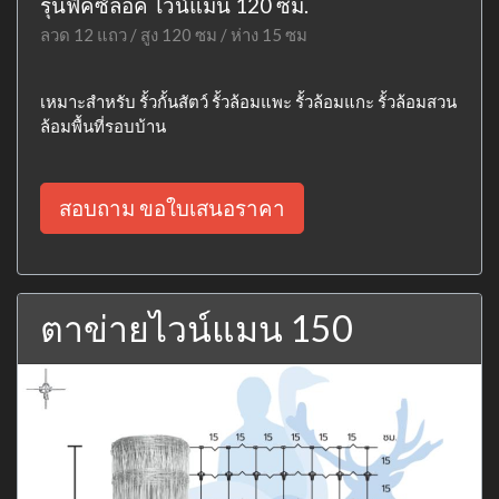
รุ่นฟิคซ์ล็อค ไวน์แมน 120 ซม.
ลวด 12 แถว / สูง 120 ซม / ห่าง 15 ซม
เหมาะสำหรับ รั้วกั้นสัตว์ รั้วล้อมแพะ รั้วล้อมแกะ รั้วล้อมสวน
ล้อมพื้นที่รอบบ้าน
สอบถาม ขอใบเสนอราคา
ตาข่ายไวน์แมน 150