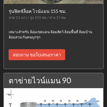
รุ่นฟิคซ์ล็อค ไวน์แมน 155 ซม.
ลวด 11 แถว / สูง 155 ซม / ห่าง 15 ซม
เหมาะสำหรับ ล้อมเขตแดน ล้อมสัตว์ ล้อมพื้นที่ ล้อมบ้าน
ล้อมสวน กันคนบุกรุก
สอบถาม ขอใบเสนอราคา
ตาข่ายไวน์แมน 90