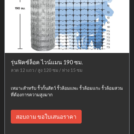
รุ่นฟิคซ์ล็อค ไวน์แมน 190 ซม.
ลวด 12 แถว / สูง 120 ซม / ห่าง 15 ซม
เหมาะสำหรับ รั้วกั้นสัตว์ รั้วล้อมแพะ รั้วล้อมแกะ รั้วล้อมสวน
ที่ต้องการความสูงมาก
สอบถาม ขอใบเสนอราคา