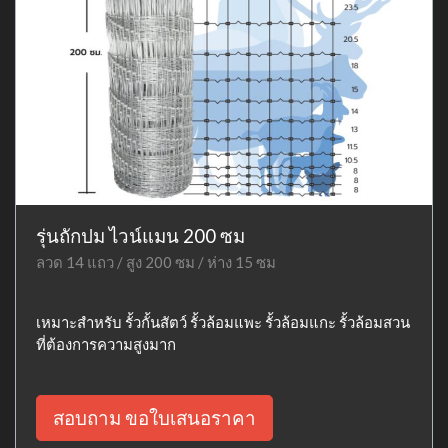
รุ่นถักปม ไวน์แมน 200 ซม
ลวด 14 แถว / สูง 200 ซม / ห่าง 15 ซม
เหมาะสำหรับ รั้วกั้นสัตว์ รั้วล้อมแพะ รั้วล้อมแกะ รั้วล้อมสวน
ที่ต้องการความสูงมาก
สอบถาม ขอใบเสนอราคา