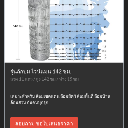
รุ่นถักปม ไวน์แมน 142 ซม.
ลวด 11 แถว / สูง 142 ซม / ห่าง 15 ซม
เหมาะสำหรับ ล้อมเขตแดน ล้อมสัตว์ ล้อมพื้นที่ ล้อมบ้าน
ล้อมสวน กันคนบุกรุก
สอบถาม ขอใบเสนอราคา