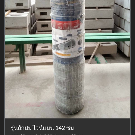
รุ่นถักปม ไวน์แมน 142 ซม