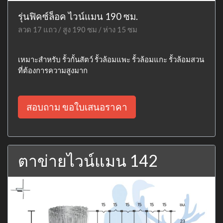
รุ่นฟิคซ์ล็อค ไวน์แมน 190 ซม.
ลวด 17 แถว / สูง 190 ซม / ห่าง 15 ซม
เหมาะสำหรับ รั้วกั้นสัตว์ รั้วล้อมแพะ รั้วล้อมแกะ รั้วล้อมสวน
ที่ต้องการความสูงมาก
สอบถาม ขอใบเสนอราคา
ตาข่ายไวน์แมน 142