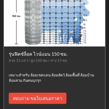
รุ่นฟิคซ์ล็อค ไวน์แมน 150 ซม.
ลวด 15 แถว / สูง 150 ซม / ห่าง 15 ซม
เหมาะสำหรับ ล้อมเขตแดน ล้อมสัตว์ ล้อมพื้นที่ ล้อมบ้าน
ล้อมสวน กันคนบุกรุก
สอบถาม ขอใบเสนอราคา