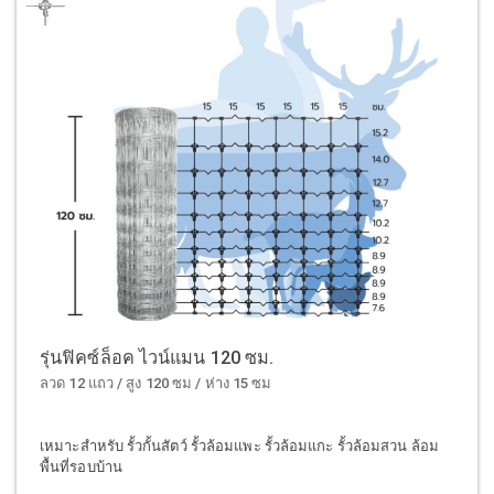
รุ่นฟิคซ์ล็อค ไวน์แมน 120 ซม.
ลวด 12 แถว / สูง 120 ซม / ห่าง 15 ซม
เหมาะสำหรับ รั้วกั้นสัตว์ รั้วล้อมแพะ รั้วล้อมแกะ รั้วล้อมสวน ล้อม
พื้นที่รอบบ้าน