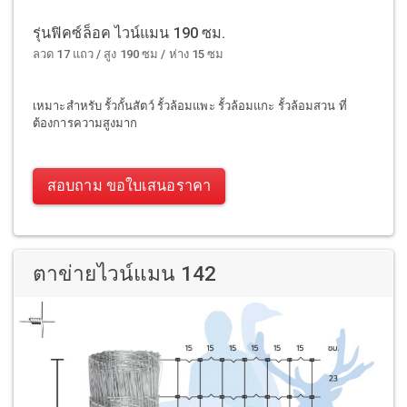
รุ่นฟิคซ์ล็อค ไวน์แมน 190 ซม.
ลวด 17 แถว / สูง 190 ซม / ห่าง 15 ซม
เหมาะสำหรับ รั้วกั้นสัตว์ รั้วล้อมแพะ รั้วล้อมแกะ รั้วล้อมสวน ที่
ต้องการความสูงมาก
สอบถาม ขอใบเสนอราคา
ตาข่ายไวน์แมน 142