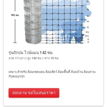
รุ่นถักปม ไวน์แมน 142 ซม.
ลวด 11 แถว / สูง 142 ซม / ห่าง 15 ซม
เหมาะสำหรับ ล้อมเขตแดน ล้อมสัตว์ ล้อมพื้นที่ ล้อมบ้าน ล้อมสวน
กันคนบุกรุก
สอบถาม ขอใบเสนอราคา