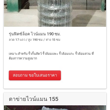
รุ่นฟิคซ์ล็อค ไวน์แมน 190 ซม.
ลวด 17 แถว / สูง 190 ซม / ห่าง 15 ซม
เหมาะสำหรับ รั้วกั้นสัตว์ รั้วล้อมแพะ รั้วล้อมแกะ รั้วล้อมสวน ที่
ต้องการความสูงมาก
สอบถาม ขอใบเสนอราคา
ตาข่ายไวน์แมน 155