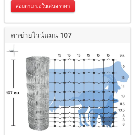
สอบถาม ขอใบเสนอราคา
ตาข่ายไวน์แมน 107