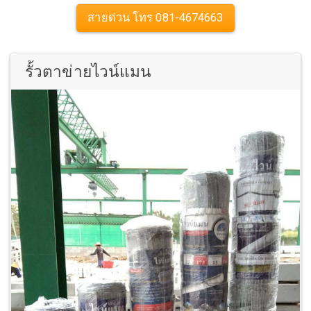
สายด่วน โทร 081-4674663
รั้วตาข่ายไวน์แมน