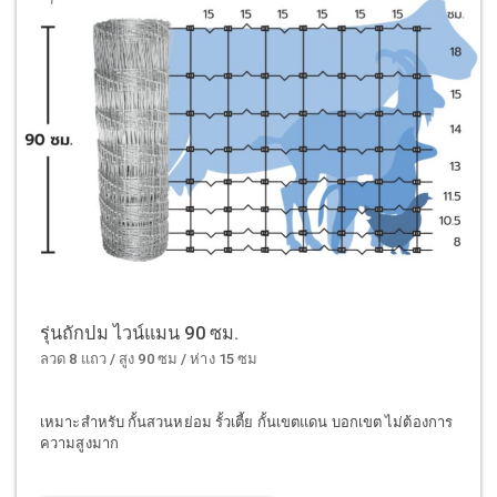
รุ่นถักปม ไวน์แมน 90 ซม.
ลวด 8 แถว / สูง 90 ซม / ห่าง 15 ซม
เหมาะสำหรับ กั้นสวนหย่อม รั้วเตี้ย กั้นเขตแดน บอกเขต ไม่ต้องการ
ความสูงมาก