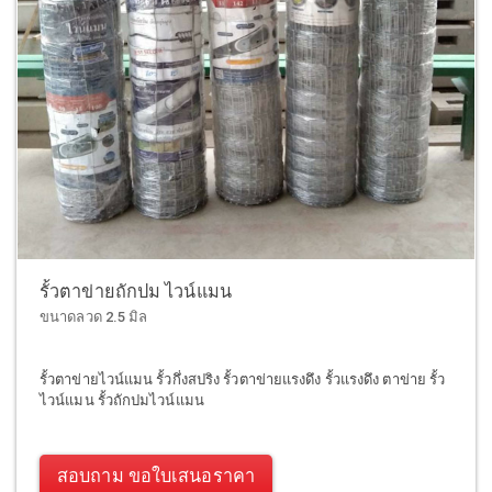
รั้วตาข่ายถักปม ไวน์แมน
ขนาดลวด 2.5 มิล
รั้วตาข่ายไวน์แมน รั้วกึ่งสปริง รั้วตาข่ายแรงดึง รั้วแรงดึง ตาข่าย รั้ว
ไวน์แมน รั้วถักปมไวน์แมน
สอบถาม ขอใบเสนอราคา