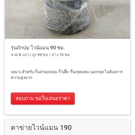
รุ่นถักปม ไวน์แมน 90 ซม.
ลวด 8 แถว / สูง 90 ซม / ห่าง 15 ซม
เหมาะสำหรับ กั้นสวนหย่อม รั้วเตี้ย กั้นเขตแดน บอกเขต ไม่ต้องการ
ความสูงมาก
สอบถาม ขอใบเสนอราคา
ตาข่ายไวน์แมน 190