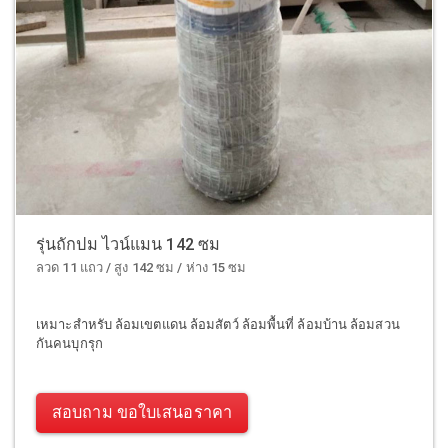
รุ่นถักปม ไวน์แมน 142 ซม
ลวด 11 แถว / สูง 142 ซม / ห่าง 15 ซม
เหมาะสำหรับ ล้อมเขตแดน ล้อมสัตว์ ล้อมพื้นที่ ล้อมบ้าน ล้อมสวน
กันคนบุกรุก
สอบถาม ขอใบเสนอราคา