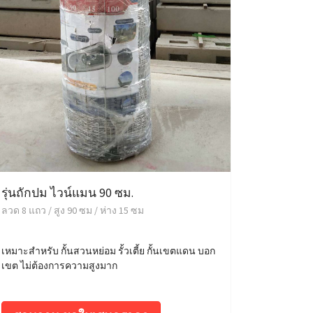
รุ่นถักปม ไวน์แมน 90 ซม.
ลวด 8 แถว / สูง 90 ซม / ห่าง 15 ซม
เหมาะสำหรับ กั้นสวนหย่อม รั้วเตี้ย กั้นเขตแดน บอก
เขต ไม่ต้องการความสูงมาก