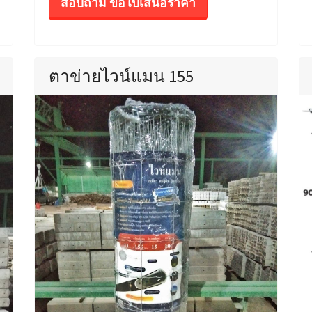
สอบถาม ขอใบเสนอราคา
ตาข่ายไวน์แมน 155