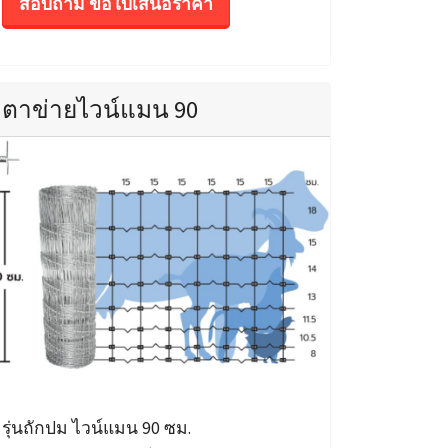
สอบถาม ขอใบเสนอราคา
ตาข่ายไวน์แมน 90
รุ่นถักปม ไวน์แมน 90 ซม.