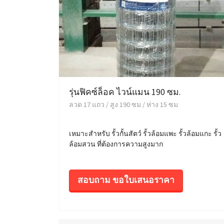
รุ่นฟิคซ์ล็อค ไวน์แมน 190 ซม.
ลวด 17 แถว / สูง 190 ซม / ห่าง 15 ซม
เหมาะสำหรับ รั้วกั้นสัตว์ รั้วล้อมแพะ รั้วล้อมแกะ รั้ว
ล้อมสวน ที่ต้องการความสูงมาก
สอบถาม ขอใบเสนอราคา