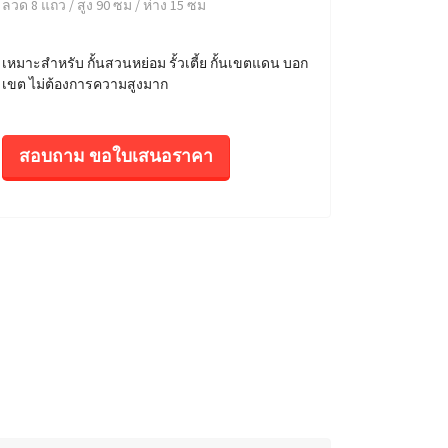
ลวด 8 แถว / สูง 90 ซม / ห่าง 15 ซม
เหมาะสำหรับ กั้นสวนหย่อม รั้วเตี้ย กั้นเขตแดน บอก
เขต ไม่ต้องการความสูงมาก
สอบถาม ขอใบเสนอราคา