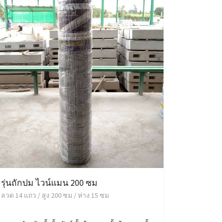
รุ่นถักปม ไวน์แมน 200 ซม
ลวด 14 แถว / สูง 200 ซม / ห่าง 15 ซม