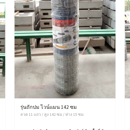
รุ่นถักปม ไวน์แมน 142 ซม
ลวด 11 แถว / สูง 142 ซม / ห่าง 15 ซม