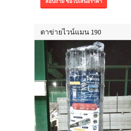
สอบถาม ขอใบเสนอราคา
ตาข่ายไวน์แมน 190