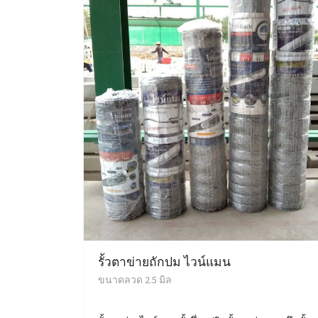
รั้วตาข่ายถักปม ไวน์แมน
ขนาดลวด 2.5 มิล