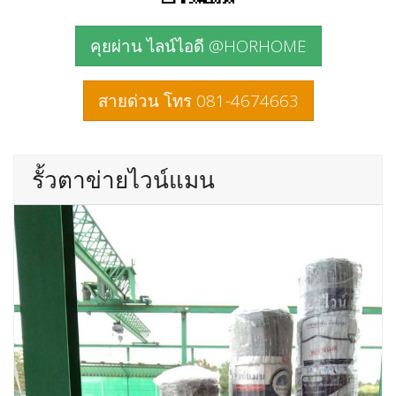
คุยผ่าน ไลน์ไอดี @HORHOME
สายด่วน โทร 081-4674663
รั้วตาข่ายไวน์แมน