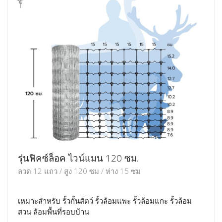
รุ่นฟิคซ์ล็อค ไวน์แมน 120 ซม.
ลวด 12 แถว / สูง 120 ซม / ห่าง 15 ซม
เหมาะสำหรับ รั้วกั้นสัตว์ รั้วล้อมแพะ รั้วล้อมแกะ รั้วล้อม
สวน ล้อมพื้นที่รอบบ้าน