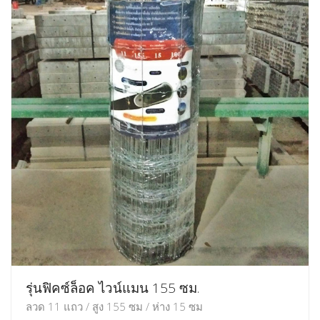
รุ่นฟิคซ์ล็อค ไวน์แมน 155 ซม.
ลวด 11 แถว / สูง 155 ซม / ห่าง 15 ซม