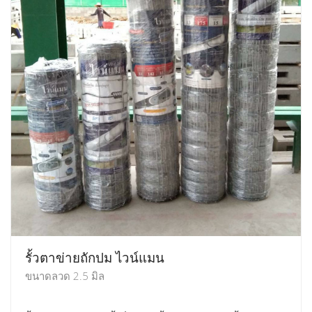
รั้วตาข่ายถักปม ไวน์แมน
ขนาดลวด 2.5 มิล