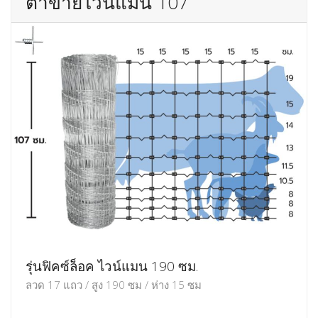
ตาข่ายไวน์แมน 107
รุ่นฟิคซ์ล็อค ไวน์แมน 190 ซม.
ลวด 17 แถว / สูง 190 ซม / ห่าง 15 ซม