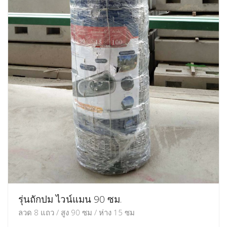
รุ่นถักปม ไวน์แมน 90 ซม.
ลวด 8 แถว / สูง 90 ซม / ห่าง 15 ซม