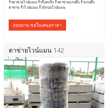
รั้วตาข่ายไวน์แมน รั้วกึ่งสปริง รั้วตาข่ายแรงดึง รั้วแรงดึง
ตาข่าย รั้วไวน์แมน รั้วถักปมไวน์แมน
สอบถาม ขอใบเสนอราคา
ตาข่ายไวน์แมน 142