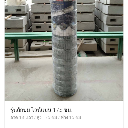
รุ่นถักปม ไวน์แมน 175 ซม.
ลวด 13 แถว / สูง 175 ซม / ห่าง 15 ซม