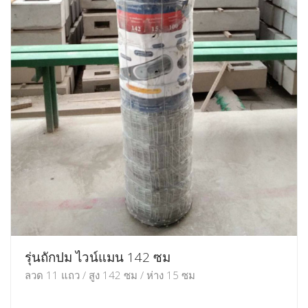
รุ่นถักปม ไวน์แมน 142 ซม
ลวด 11 แถว / สูง 142 ซม / ห่าง 15 ซม