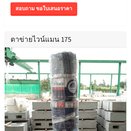
สอบถาม ขอใบเสนอราคา
ตาข่ายไวน์แมน 175