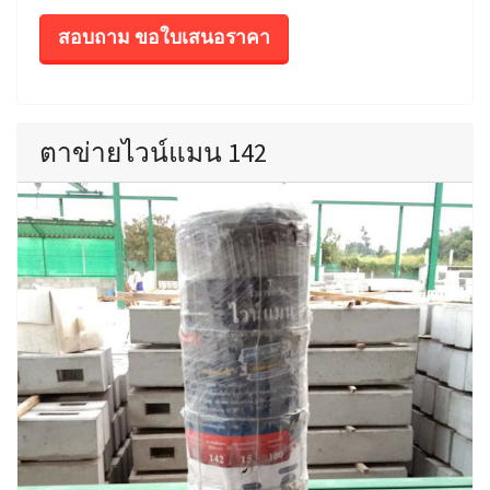
สอบถาม ขอใบเสนอราคา
ตาข่ายไวน์แมน 142