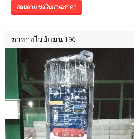
สอบถาม ขอใบเสนอราคา
ตาข่ายไวน์แมน 190