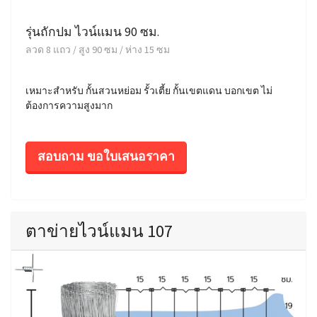
รุ่นถักปม ไวน์แมน 90 ซม.
ลวด 8 แถว / สูง 90 ซม / ห่าง 15 ซม
เหมาะสำหรับ กั้นสวนหย่อม รั้วเตี้ย กั้นเขตแดน บอกเขต ไม่
ต้องการความสูงมาก
สอบถาม ขอใบเสนอราคา
ตาข่ายไวน์แมน 107