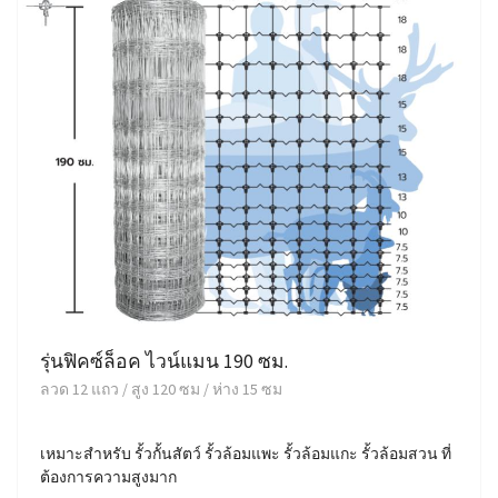
รุ่นฟิคซ์ล็อค ไวน์แมน 190 ซม.
ลวด 12 แถว / สูง 120 ซม / ห่าง 15 ซม
เหมาะสำหรับ รั้วกั้นสัตว์ รั้วล้อมแพะ รั้วล้อมแกะ รั้วล้อมสวน ที่
ต้องการความสูงมาก