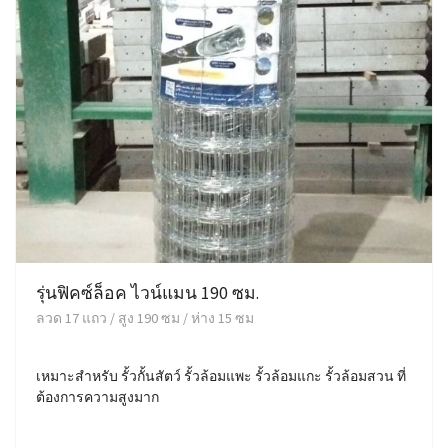
รุ่นฟิคซ์ล็อค ไวน์แมน 190 ซม.
ลวด 17 แถว / สูง 190 ซม / ห่าง 15 ซม
เหมาะสำหรับ รั้วกั้นสัตว์ รั้วล้อมแพะ รั้วล้อมแกะ รั้วล้อมสวน ที่
ต้องการความสูงมาก