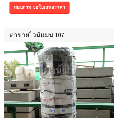
สอบถาม ขอใบเสนอราคา
ตาข่ายไวน์แมน 107