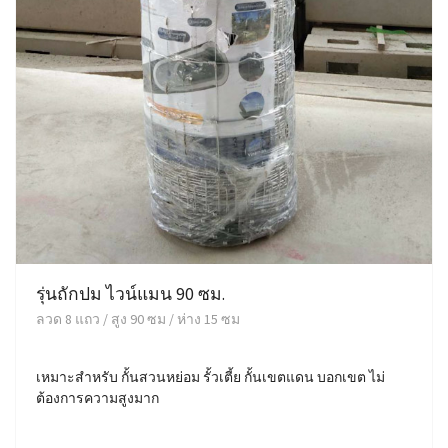
รุ่นถักปม ไวน์แมน 90 ซม.
ลวด 8 แถว / สูง 90 ซม / ห่าง 15 ซม
เหมาะสำหรับ กั้นสวนหย่อม รั้วเตี้ย กั้นเขตแดน บอกเขต ไม่
ต้องการความสูงมาก