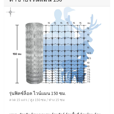
รุ่นฟิคซ์ล็อค ไวน์แมน 150 ซม.
ลวด 15 แถว / สูง 150 ซม / ห่าง 15 ซม