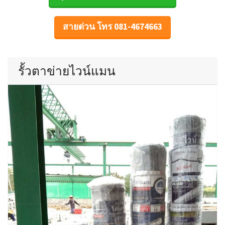
สายด่วน โทร 081-4674663
รั้วตาข่ายไวน์แมน