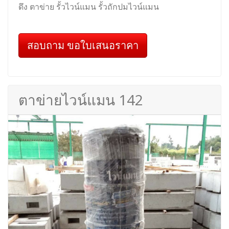
ดึง ตาข่าย รั้วไวน์แมน รั้วถักปมไวน์แมน
สอบถาม ขอใบเสนอราคา
ตาข่ายไวน์แมน 142