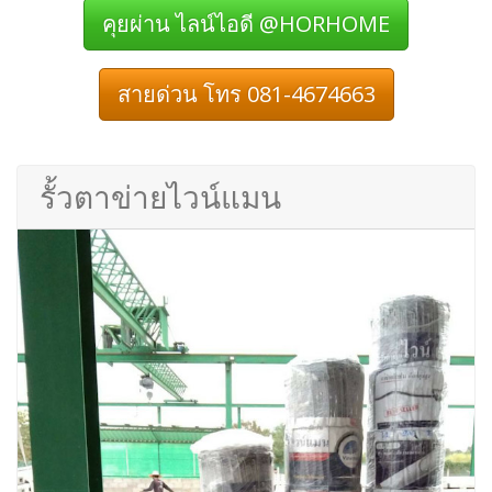
คุยผ่าน ไลน์ไอดี @HORHOME
สายด่วน โทร 081-4674663
รั้วตาข่ายไวน์แมน