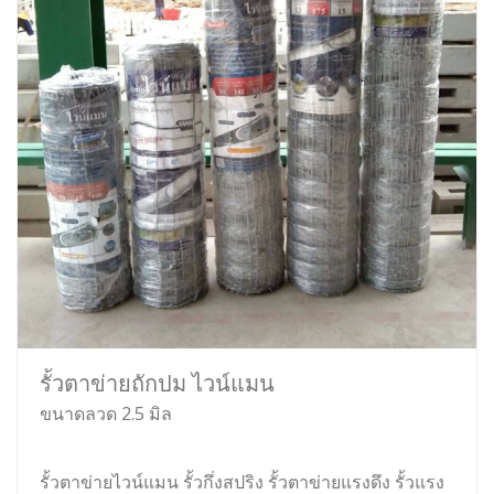
รั้วตาข่ายถักปม ไวน์แมน
ขนาดลวด 2.5 มิล
รั้วตาข่ายไวน์แมน รั้วกึ่งสปริง รั้วตาข่ายแรงดึง รั้วแรง