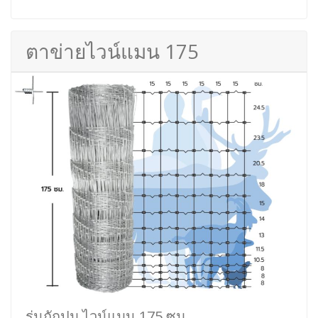
ตาข่ายไวน์แมน 175
รุ่นถักปม ไวน์แมน 175 ซม.