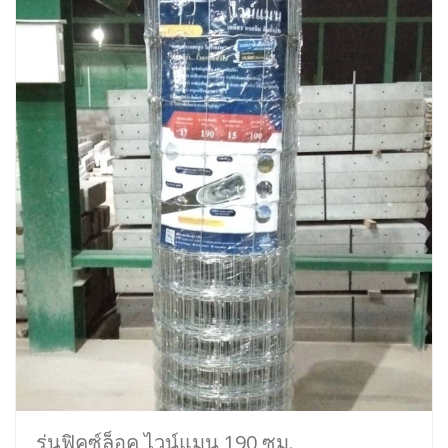
รุ่นฟิคซ์ล็อค ไวน์แมน 190 ซม.