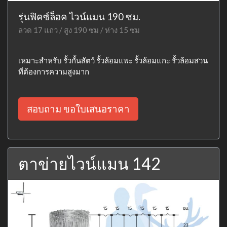
รุ่นฟิคซ์ล็อค ไวน์แมน 190 ซม.
ลวด 17 แถว / สูง 190 ซม / ห่าง 15 ซม
เหมาะสำหรับ รั้วกั้นสัตว์ รั้วล้อมแพะ รั้วล้อมแกะ รั้วล้อมสวน
ที่ต้องการความสูงมาก
สอบถาม ขอใบเสนอราคา
ตาข่ายไวน์แมน 142