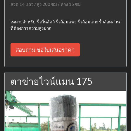
ลวด 14 แถว / สูง 200 ซม / ห่าง 15 ซม
เหมาะสำหรับ รั้วกั้นสัตว์ รั้วล้อมแพะ รั้วล้อมแกะ รั้วล้อมสวน
ที่ต้องการความสูงมาก
สอบถาม ขอใบเสนอราคา
ตาข่ายไวน์แมน 175