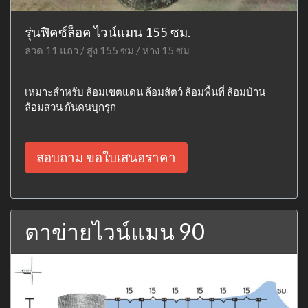
รุ่นฟิคซ์ล็อค ไวน์แมน 155 ซม.
ลวด 11 แถว / สูง 155 ซม / ห่าง 15 ซม
เหมาะสำหรับ ล้อมเขตแดน ล้อมสัตว์ ล้อมพื้นที่ ล้อมบ้าน
ล้อมสวน กันคนบุกรุก
สอบถาม ขอใบเสนอราคา
ตาข่ายไวน์แมน 90