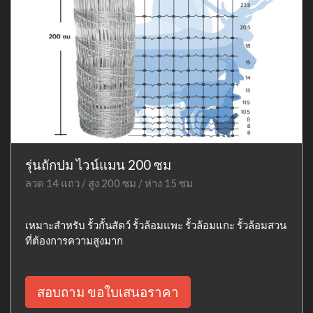
รุ่นถักปม ไวน์แมน 200 ซม
ลวด 14 แถว / สูง 200 ซม / ห่าง 15 ซม
เหมาะสำหรับ รั้วกั้นสัตว์ รั้วล้อมแพะ รั้วล้อมแกะ รั้วล้อมสวน
ที่ต้องการความสูงมาก
สอบถาม ขอใบเสนอราคา