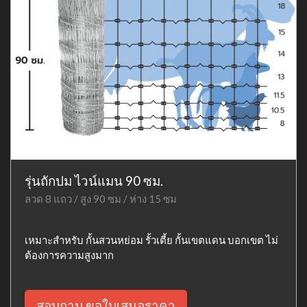
รุ่นถักปม ไวน์แมน 90 ซม.
ลวด 8 แถว / สูง 90 ซม / ห่าง 15 ซม
เหมาะสำหรับ กั้นสวนหย่อม รั้วเตี้ย กั้นเขตแดน บอกเขต ไม่
ต้องการความสูงมาก
สอบถาม ขอใบเสนอราคา