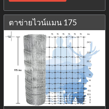
ตาข่ายไวน์แมน 175