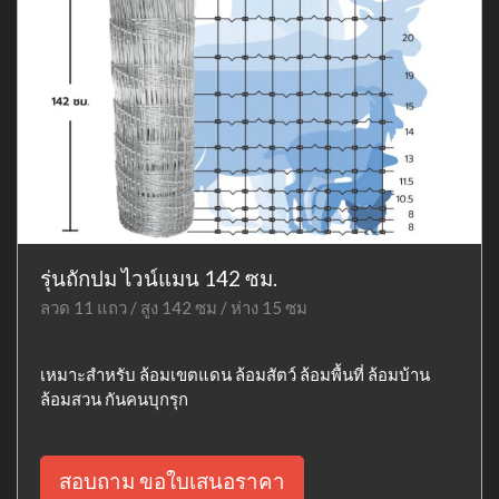
รุ่นถักปม ไวน์แมน 142 ซม.
ลวด 11 แถว / สูง 142 ซม / ห่าง 15 ซม
เหมาะสำหรับ ล้อมเขตแดน ล้อมสัตว์ ล้อมพื้นที่ ล้อมบ้าน
ล้อมสวน กันคนบุกรุก
สอบถาม ขอใบเสนอราคา