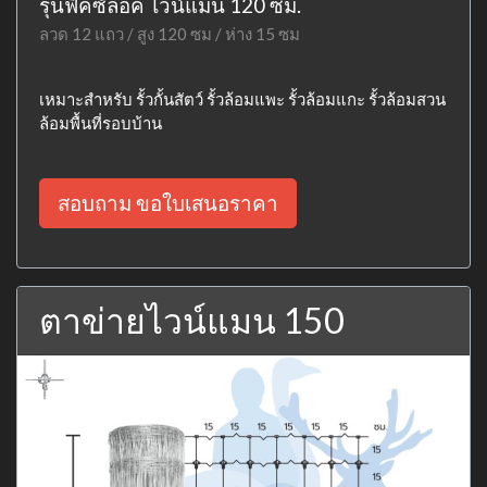
รุ่นฟิคซ์ล็อค ไวน์แมน 120 ซม.
ลวด 12 แถว / สูง 120 ซม / ห่าง 15 ซม
เหมาะสำหรับ รั้วกั้นสัตว์ รั้วล้อมแพะ รั้วล้อมแกะ รั้วล้อมสวน
ล้อมพื้นที่รอบบ้าน
สอบถาม ขอใบเสนอราคา
ตาข่ายไวน์แมน 150