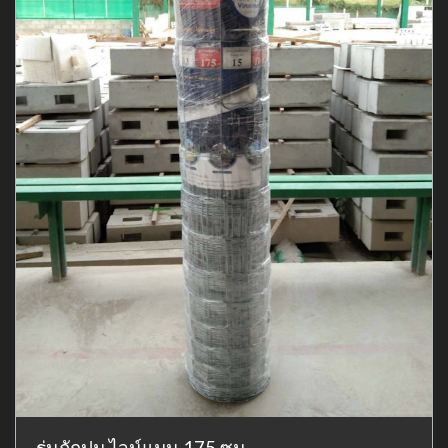
รุ่นถักปม ไวน์แมน 175 ซม.