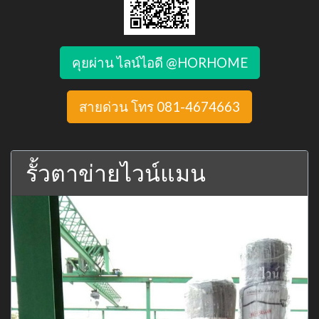
คุยผ่าน ไลน์ไอดี @HORHOME
สายด่วน โทร 081-4674663
รั้วตาข่ายไวน์แมน