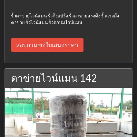
รั้วตาข่ายไวน์แมน รั้วกึ่งสปริง รั้วตาข่ายแรงดึง รั้วแรงดึง
ตาข่าย รั้วไวน์แมน รั้วถักปมไวน์แมน
สอบถาม ขอใบเสนอราคา
ตาข่ายไวน์แมน 142