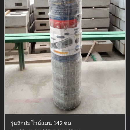
รุ่นถักปม ไวน์แมน 142 ซม