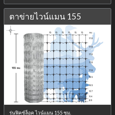
ตาข่ายไวน์แมน 155
รุ่นฟิคซ์ล็อค ไวน์แมน 155 ซม.