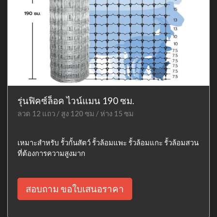
รุ่นฟิคซ์ล็อค ไวน์แมน 190 ซม.
ลวด 12 แถว / สูง 120 ซม / ห่าง 15 ซม
เหมาะสำหรับ รั้วกั้นสัตว์ รั้วล้อมแพะ รั้วล้อมแกะ รั้วล้อมสวน
ที่ต้องการความสูงมาก
สอบถาม ขอใบเสนอราคา