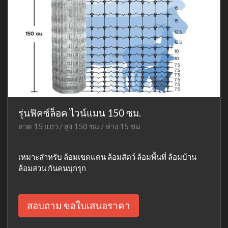
รุ่นฟิคซ์ล็อค ไวน์แมน 150 ซม.
ลวด 15 แถว / สูง 150 ซม / ห่าง 15 ซม
เหมาะสำหรับ ล้อมเขตแดน ล้อมสัตว์ ล้อมพื้นที่ ล้อมบ้าน
ล้อมสวน กันคนบุกรุก
สอบถาม ขอใบเสนอราคา